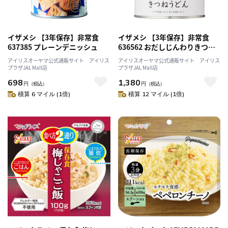
イザメシ 【3年保存】非常食
イザメシ 【3年保存】非常食
637385 プレーンデニッシュ
636562 おだしじんわりきつね
うどん
アイリスオーヤマ公式通販サイト アイリス
アイリスオーヤマ公式通販サイト アイリス
プラザJAL Mall店
プラザJAL Mall店
698
1,380
円
（税込）
円
（税込）
積算 6 マイル (1倍)
積算 12 マイル (1倍)