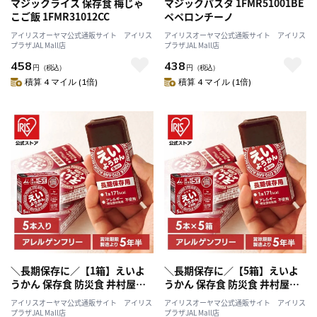
マジックライス 保存食 梅じゃ
マジックパスタ 1FMR51001BE
こご飯 1FMR31012CC
ペペロンチーノ
アイリスオーヤマ公式通販サイト アイリス
アイリスオーヤマ公式通販サイト アイリス
プラザJAL Mall店
プラザJAL Mall店
458
438
円
（税込）
円
（税込）
積算 4 マイル (1倍)
積算 4 マイル (1倍)
＼長期保存に／【1箱】えいよ
＼長期保存に／【5箱】えいよ
うかん 保存食 防災食 井村屋株
うかん 保存食 防災食 井村屋株
式会社
式会社
アイリスオーヤマ公式通販サイト アイリス
アイリスオーヤマ公式通販サイト アイリス
プラザJAL Mall店
プラザJAL Mall店