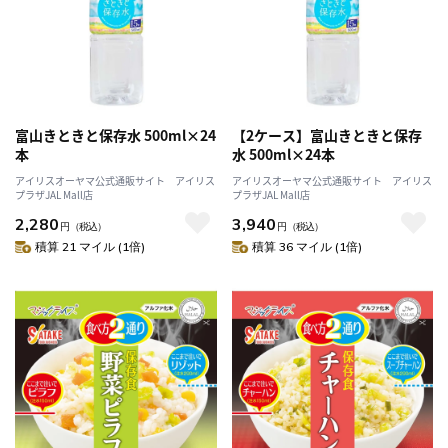
富山きときと保存水 500ml×24
【2ケース】富山きときと保存
本
水 500ml×24本
アイリスオーヤマ公式通販サイト アイリス
アイリスオーヤマ公式通販サイト アイリス
プラザJAL Mall店
プラザJAL Mall店
2,280
3,940
円
（税込）
円
（税込）
積算 21 マイル (1倍)
積算 36 マイル (1倍)