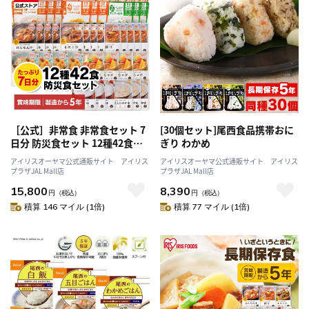
［公式］非常食 非常食セット 7
[30個セット]尾西食品携帯おに
日分 防災食セット 12種42食セ
ぎり わかめ
ット アイリスオーヤマ
アイリスオーヤマ公式通販サイト アイリス
アイリスオーヤマ公式通販サイト アイリス
プラザJAL Mall店
プラザJAL Mall店
15,800
8,390
円
（税込）
円
（税込）
積算 146 マイル (1倍)
積算 77 マイル (1倍)