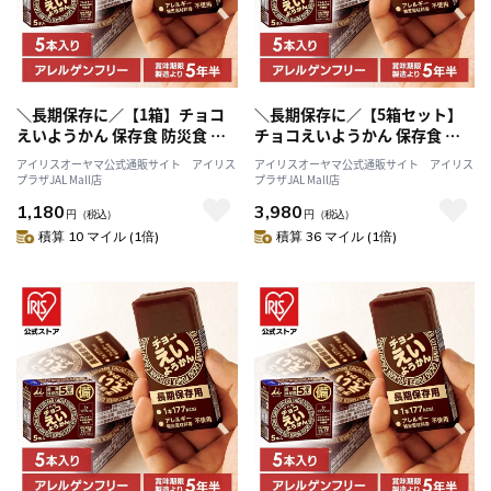
＼長期保存に／【1箱】チョコ
＼長期保存に／【5箱セット】
えいようかん 保存食 防災食 井
チョコえいようかん 保存食 防
村屋株式会社
災食 井村屋株式会社
アイリスオーヤマ公式通販サイト アイリス
アイリスオーヤマ公式通販サイト アイリス
プラザJAL Mall店
プラザJAL Mall店
1,180
3,980
円
（税込）
円
（税込）
積算 10 マイル (1倍)
積算 36 マイル (1倍)