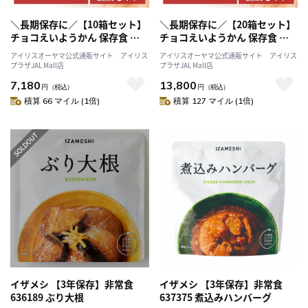
＼長期保存に／【10箱セット】
＼長期保存に／【20箱セット】
チョコえいようかん 保存食 防
チョコえいようかん 保存食 防
災食 井村屋株式会社
災食 井村屋株式会社
アイリスオーヤマ公式通販サイト アイリス
アイリスオーヤマ公式通販サイト アイリス
プラザJAL Mall店
プラザJAL Mall店
7,180
13,800
円
（税込）
円
（税込）
積算 66 マイル (1倍)
積算 127 マイル (1倍)
イザメシ 【3年保存】非常食
イザメシ 【3年保存】非常食
636189 ぶり大根
637375 煮込みハンバーグ