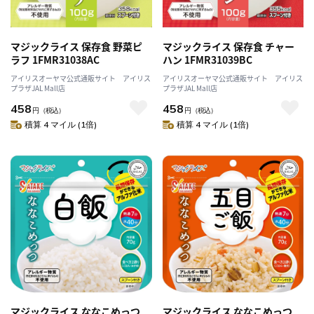
マジックライス 保存食 野菜ピ
マジックライス 保存食 チャー
ラフ 1FMR31038AC
ハン 1FMR31039BC
アイリスオーヤマ公式通販サイト アイリス
アイリスオーヤマ公式通販サイト アイリス
プラザJAL Mall店
プラザJAL Mall店
458
458
円
（税込）
円
（税込）
積算 4 マイル (1倍)
積算 4 マイル (1倍)
マジックライス ななこめっつ
マジックライス ななこめっつ