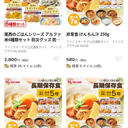
尾西のごはんシリーズ アルファ
非常食 けんちん汁 250g
米6種類セット 防災グッズ 防災
アイリスオーヤマ公式通販サイト アイリス
用品 災害 非常食 米 ご飯 防災用
プラザJAL Mall店
アイリスオーヤマ公式通販サイト アイリス
品 食品 アルファ米 保存食 尾西
プラザJAL Mall店
6種類 震災 尾西 大震災 地震 津
2,800
580
波 火災 防災食 避難用品 お米 ご
円
（税込）
円
（税込）
はん
積算 25 マイル (1倍)
積算 5 マイル (1倍)