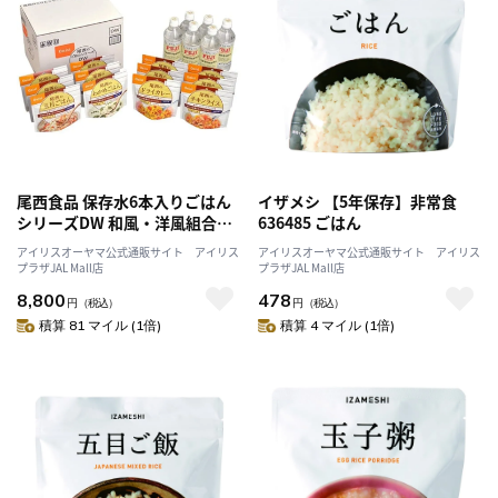
尾西食品 保存水6本入りごはん
イザメシ 【5年保存】非常食
シリーズDW 和風・洋風組合せ
636485 ごはん
12食入(五目ごはん・わかめご
アイリスオーヤマ公式通販サイト アイリス
アイリスオーヤマ公式通販サイト アイリス
はん・ドライカレー・チキンラ
プラザJAL Mall店
プラザJAL Mall店
イス)
8,800
478
円
（税込）
円
（税込）
積算 81 マイル (1倍)
積算 4 マイル (1倍)