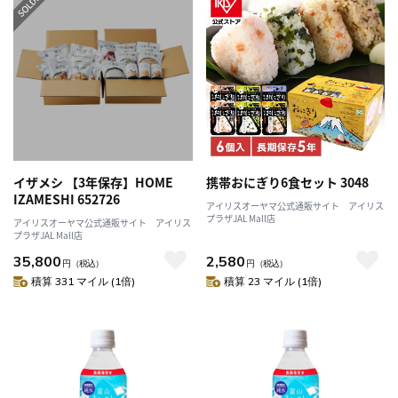
イザメシ 【3年保存】HOME
携帯おにぎり6食セット 3048
IZAMESHI 652726
アイリスオーヤマ公式通販サイト アイリス
プラザJAL Mall店
アイリスオーヤマ公式通販サイト アイリス
プラザJAL Mall店
35,800
2,580
円
（税込）
円
（税込）
積算 331 マイル (1倍)
積算 23 マイル (1倍)