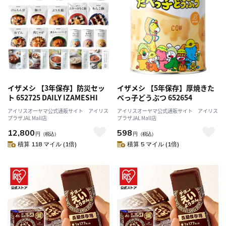
イザメシ 【3年保存】防災セッ
イザメシ 【5年保存】厚焼きた
ト 652725 DAILY IZAMESHI
べっ子どうぶつ 652654
アイリスオーヤマ公式通販サイト アイリス
アイリスオーヤマ公式通販サイト アイリス
プラザJAL Mall店
プラザJAL Mall店
12,800
598
円
（税込）
円
（税込）
積算 118 マイル (1倍)
積算 5 マイル (1倍)