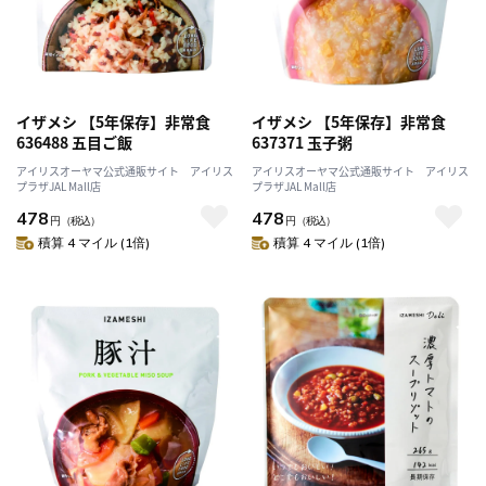
イザメシ 【5年保存】非常食
イザメシ 【5年保存】非常食
636488 五目ご飯
637371 玉子粥
アイリスオーヤマ公式通販サイト アイリス
アイリスオーヤマ公式通販サイト アイリス
プラザJAL Mall店
プラザJAL Mall店
478
478
円
（税込）
円
（税込）
積算 4 マイル (1倍)
積算 4 マイル (1倍)