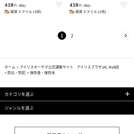
418
418
円
（税込）
円
（税込）
積算 3 マイル (1倍)
積算 3 マイル (1倍)
1
2
ホーム
>
アイリスオーヤマ公式通販サイト アイリスプラザJAL Mall店
>
防災・防犯
>
保存食・保存水
カテゴリを選ぶ
ジャンルを選ぶ