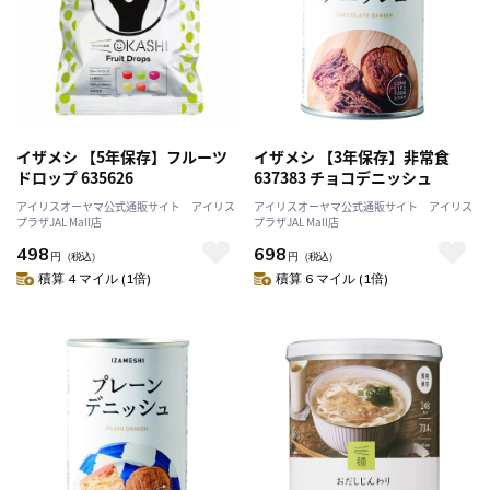
イザメシ 【5年保存】フルーツ
イザメシ 【3年保存】非常食
ドロップ 635626
637383 チョコデニッシュ
アイリスオーヤマ公式通販サイト アイリス
アイリスオーヤマ公式通販サイト アイリス
プラザJAL Mall店
プラザJAL Mall店
498
698
円
（税込）
円
（税込）
積算 4 マイル (1倍)
積算 6 マイル (1倍)