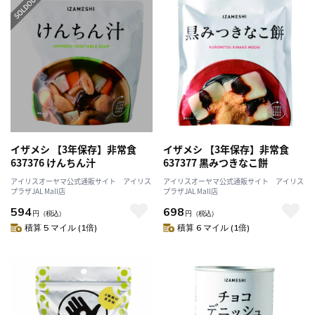
イザメシ 【3年保存】非常食
イザメシ 【3年保存】非常食
637376 けんちん汁
637377 黒みつきなこ餅
アイリスオーヤマ公式通販サイト アイリス
アイリスオーヤマ公式通販サイト アイリス
プラザJAL Mall店
プラザJAL Mall店
594
698
円
（税込）
円
（税込）
積算 5 マイル (1倍)
積算 6 マイル (1倍)