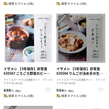
積算 5 マイル (1倍)
積算 5 マイル (1倍)
イザメシ 【3年保存】非常食
イザメシ 【3年保存】非常食
635567 ごろごろ野菜のビーフ
635566 りんごが決め手の生姜
シチュー
焼き
アイリスオーヤマ公式通販サイト アイリス
アイリスオーヤマ公式通販サイト アイリス
プラザJAL Mall店
プラザJAL Mall店
698
594
円
（税込）
円
（税込）
積算 6 マイル (1倍)
積算 5 マイル (1倍)