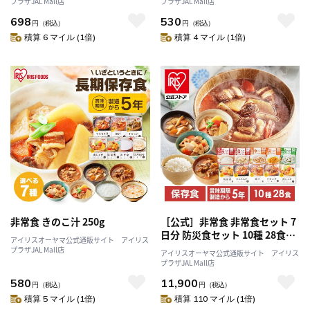
プラザJAL Mall店
プラザJAL Mall店
698
530
円
（税込）
円
（税込）
積算 6 マイル (1倍)
積算 4 マイル (1倍)
非常食 きのこ汁 250g
［公式］非常食 非常食セット 7
日分 防災食セット 10種 28食セ
アイリスオーヤマ公式通販サイト アイリス
ット アイリスオーヤマ
プラザJAL Mall店
アイリスオーヤマ公式通販サイト アイリス
プラザJAL Mall店
580
11,900
円
（税込）
円
（税込）
積算 5 マイル (1倍)
積算 110 マイル (1倍)