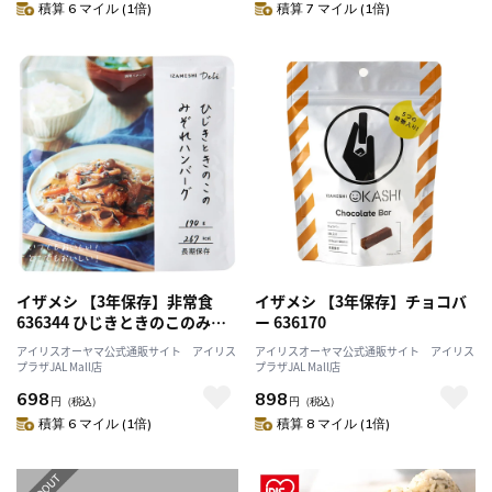
積算 6 マイル (1倍)
積算 7 マイル (1倍)
イザメシ 【3年保存】非常食
イザメシ 【3年保存】チョコバ
636344 ひじきときのこのみぞ
ー 636170
れハンバーグ
アイリスオーヤマ公式通販サイト アイリス
アイリスオーヤマ公式通販サイト アイリス
プラザJAL Mall店
プラザJAL Mall店
698
898
円
（税込）
円
（税込）
積算 6 マイル (1倍)
積算 8 マイル (1倍)