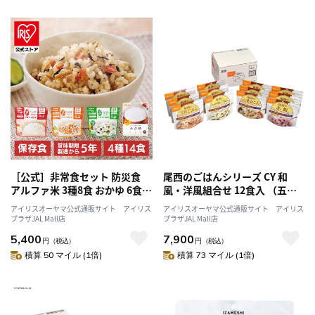
［公式］非常食セット 防災食
尾西のごはんシリーズ CY 和
アルファ米 3種8食 おかゆ 6食
風・洋風組合せ 12食入 （五目
アイリスオーヤマ
ごはん・わかめごはん・ドライ
アイリスオーヤマ公式通販サイト アイリス
アイリスオーヤマ公式通販サイト アイリス
カレー・チキンライス）
プラザJAL Mall店
プラザJAL Mall店
5,400
7,900
円
（税込）
円
（税込）
積算 50 マイル (1倍)
積算 73 マイル (1倍)