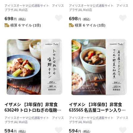
ゾット
アイリスオーヤマ公式通販サイト アイリス
アイリスオーヤマ公式通販サイト アイリス
プラザJAL Mall店
プラザJAL Mall店
698
698
円
（税込）
円
（税込）
積算 6 マイル (1倍)
積算 6 マイル (1倍)
イザメシ 【3年保存】非常食
イザメシ 【3年保存】非常食
636249 トロトロねぎの塩麹チ
635565 名古屋コーチン入りつ
キン
くねと野菜の和風煮
アイリスオーヤマ公式通販サイト アイリス
アイリスオーヤマ公式通販サイト アイリス
プラザJAL Mall店
プラザJAL Mall店
594
594
円
（税込）
円
（税込）