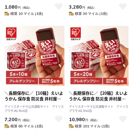
1,080
3,280
円
（税込）
円
（税込）
積算 10 マイル (1倍)
積算 30 マイル (1倍)
＼長期保存に／【10箱】えいよ
＼長期保存に／【20箱】えいよ
うかん 保存食 防災食 井村屋株
うかん 保存食 防災食 井村屋株
式会社
式会社
アイリスオーヤマ公式通販サイト アイリス
アイリスオーヤマ公式通販サイト アイリス
プラザJAL Mall店
プラザJAL Mall店
7,200
10,980
円
（税込）
円
（税込）
積算 65 マイル (1倍)
積算 101 マイル (1倍)