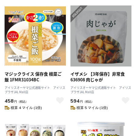
マジックライス 保存食 根菜ご
イザメシ 【3年保存】非常食
飯 1FMR31034BC
636908 肉じゃが
アイリスオーヤマ公式通販サイト アイリス
アイリスオーヤマ公式通販サイト アイリス
プラザJAL Mall店
プラザJAL Mall店
458
594
円
（税込）
円
（税込）
積算 4 マイル (1倍)
積算 5 マイル (1倍)