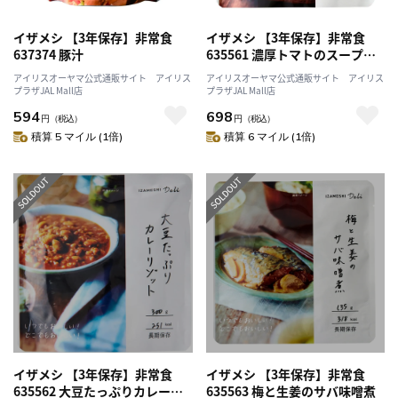
イザメシ 【3年保存】非常食
イザメシ 【3年保存】非常食
637374 豚汁
635561 濃厚トマトのスープリ
ゾット
アイリスオーヤマ公式通販サイト アイリス
アイリスオーヤマ公式通販サイト アイリス
プラザJAL Mall店
プラザJAL Mall店
594
698
円
（税込）
円
（税込）
積算 5 マイル (1倍)
積算 6 マイル (1倍)
イザメシ 【3年保存】非常食
イザメシ 【3年保存】非常食
635562 大豆たっぷりカレーリ
635563 梅と生姜のサバ味噌煮