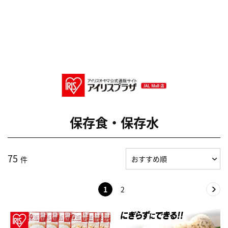
保存食・保存水
75
件
1
2