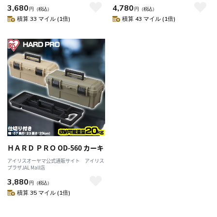
3,680
4,780
円
（税込）
円
（税込）
積算 33 マイル (1倍)
積算 43 マイル (1倍)
ＨＡＲＤ ＰＲＯ OD-560 カーキ
アイリスオーヤマ公式通販サイト アイリス
プラザJAL Mall店
3,880
円
（税込）
積算 35 マイル (1倍)