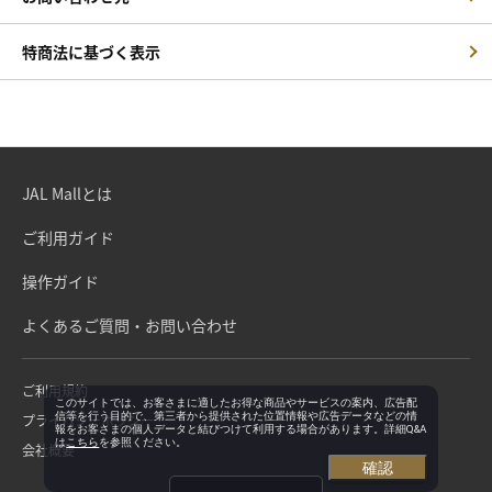
特商法に基づく表示
JAL Mallとは
ご利用ガイド
操作ガイド
よくあるご質問・お問い合わせ
ご利用規約
このサイトでは、お客さまに適したお得な商品やサービスの案内、広告配
信等を行う目的で、第三者から提供された位置情報や広告データなどの情
プライバシーポリシー
報をお客さまの個人データと結びつけて利用する場合があります。詳細Q&A
は
こちら
を参照ください。
会社概要
確認