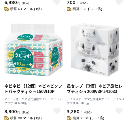
6,980
700
円
（税込）
円
（税込）
積算 63 マイル (1倍)
積算 6 マイル (1倍)
ネピネピ 【12個】ネピネピソフ
鼻セレブ 【3個】ネピア鼻セレ
トパックティシュ150W10P
ブティシュ200W3P 541033
アイリスオーヤマ公式通販サイト アイリス
アイリスオーヤマ公式通販サイト アイリス
プラザJAL Mall店
プラザJAL Mall店
8,800
3,280
円
（税込）
円
（税込）
積算 80 マイル (1倍)
積算 29 マイル (1倍)