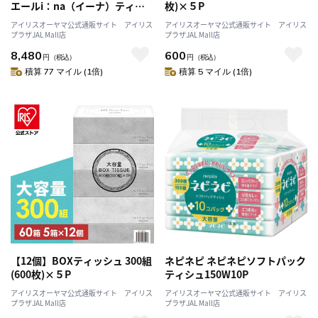
エールi：na（イーナ）ティシ
枚)×５P
ューソフトパック150W10P
アイリスオーヤマ公式通販サイト アイリス
アイリスオーヤマ公式通販サイト アイリス
142480
プラザJAL Mall店
プラザJAL Mall店
8,480
600
円
（税込）
円
（税込）
積算 77 マイル (1倍)
積算 5 マイル (1倍)
【12個】BOXティッシュ 300組
ネピネピ ネピネピソフトパック
(600枚)×５P
ティシュ150W10P
アイリスオーヤマ公式通販サイト アイリス
アイリスオーヤマ公式通販サイト アイリス
プラザJAL Mall店
プラザJAL Mall店