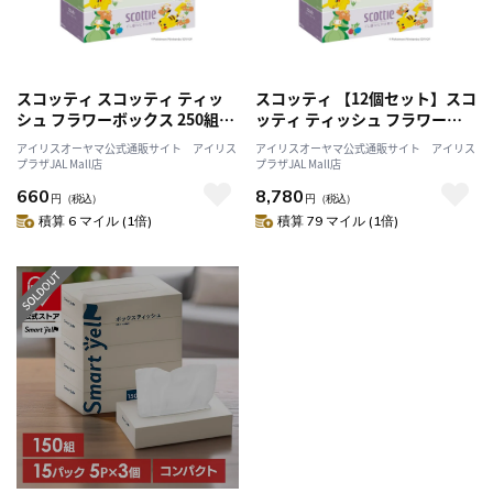
スコッティ スコッティ ティッ
スコッティ 【12個セット】スコ
シュ フラワーボックス 250組
ッティ ティッシュ フラワーボ
（500枚）5箱パック ポケモン
ックス 250組（500枚）5箱パッ
アイリスオーヤマ公式通販サイト アイリス
アイリスオーヤマ公式通販サイト アイリス
ク ポケモン
プラザJAL Mall店
プラザJAL Mall店
660
8,780
円
（税込）
円
（税込）
積算 6 マイル (1倍)
積算 79 マイル (1倍)