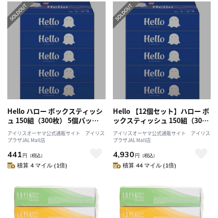
Hello ハロー ボックスティッシ
Hello 【12個セット】ハロー ボ
ュ 150組（300枚） 5個パック
ックスティッシュ 150組（300
8172
枚） 5個パック 8172
アイリスオーヤマ公式通販サイト アイリス
アイリスオーヤマ公式通販サイト アイリス
プラザJAL Mall店
プラザJAL Mall店
441
4,930
円
（税込）
円
（税込）
積算 4 マイル (1倍)
積算 44 マイル (1倍)