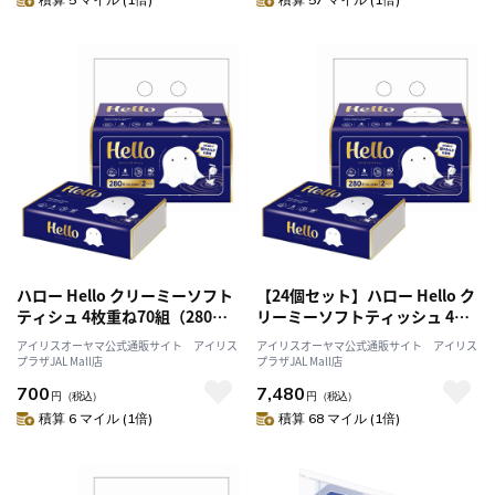
ハロー Hello クリーミーソフト
【24個セット】ハロー Hello ク
ティシュ 4枚重ね70組（280
リーミーソフトティッシュ 4枚
枚） 2個入 5223
重ね70組（280枚） 2個入 5223
アイリスオーヤマ公式通販サイト アイリス
アイリスオーヤマ公式通販サイト アイリス
プラザJAL Mall店
プラザJAL Mall店
700
7,480
円
（税込）
円
（税込）
積算 6 マイル (1倍)
積算 68 マイル (1倍)