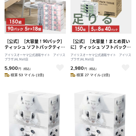
［公式］［大容量！90パック］
［公式］［大容量！まとめ買い
ティッシュ ソフトパックティッ
に］ティッシュ ソフトパックテ
シュ 5パック ティッシュペーパ
ィッシュ 40パック 送料無料 ア
アイリスオーヤマ公式通販サイト アイリス
アイリスオーヤマ公式通販サイト アイリス
ー コンパクト スマートエール
イリスオーヤマ
プラザJAL Mall店
プラザJAL Mall店
伊藤忠紙パルプ アイリスオーヤ
5,900
2,980
マ
円
（税込）
円
（税込）
積算 53 マイル (1倍)
積算 27 マイル (1倍)