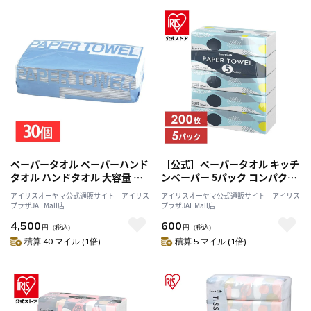
ペーパータオル ペーパーハンド
［公式］ペーパータオル キッチ
タオル ハンドタオル 大容量 中
ンペーパー 5パック コンパクト
判 30個 再生 200枚 シングル 5
小判 紙タオル ハンドタオル ト
アイリスオーヤマ公式通販サイト アイリス
アイリスオーヤマ公式通販サイト アイリス
個入り×6袋セット まとめ買い
イレ用 再生紙 手拭き スマート
プラザJAL Mall店
プラザJAL Mall店
日用品 備蓄 業務用 伊藤忠紙パ
エール 伊藤忠紙パルプ
4,500
600
ルプ
円
（税込）
円
（税込）
積算 40 マイル (1倍)
積算 5 マイル (1倍)