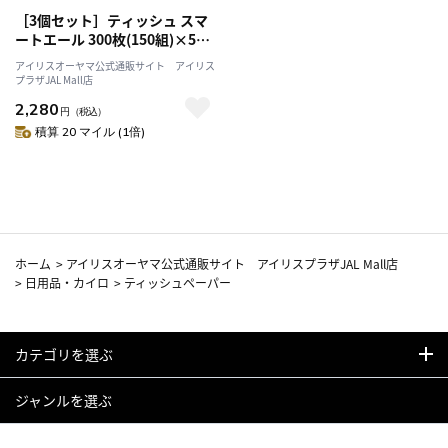
［3個セット］ティッシュ スマ
ートエール 300枚(150組)×5個
パック まとめ買い 大容量 備蓄
アイリスオーヤマ公式通販サイト アイリス
アイリスオーヤマ
プラザJAL Mall店
2,280
円
（税込）
積算 20 マイル (1倍)
ホーム
>
アイリスオーヤマ公式通販サイト アイリスプラザJAL Mall店
>
日用品・カイロ
>
ティッシュペーパー
カテゴリを選ぶ
ジャンルを選ぶ