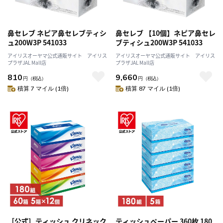
鼻セレブ ネピア鼻セレブティシ
鼻セレブ 【10個】ネピア鼻セレ
ュ200W3P 541033
ブティシュ200W3P 541033
アイリスオーヤマ公式通販サイト アイリス
アイリスオーヤマ公式通販サイト アイリス
プラザJAL Mall店
プラザJAL Mall店
810
9,660
円
（税込）
円
（税込）
積算 7 マイル (1倍)
積算 87 マイル (1倍)
［公式］ティッシュ クリネック
ティッシュペーパー 360枚 180