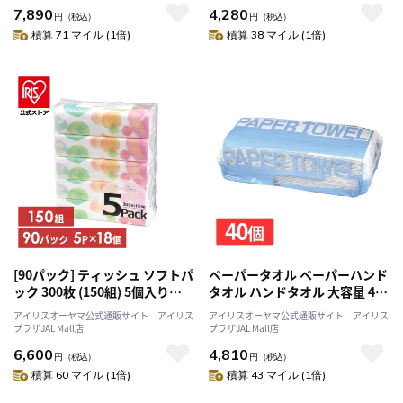
7,890
4,280
円
（税込）
円
（税込）
積算 71 マイル (1倍)
積算 38 マイル (1倍)
[90パック] ティッシュ ソフトパ
ペーパータオル ペーパーハンド
ック 300枚 (150組) 5個入り
タオル ハンドタオル 大容量 40
×18袋セット 伊藤忠紙パルプ
個 再生 小判 200枚 シングル 5個
アイリスオーヤマ公式通販サイト アイリス
アイリスオーヤマ公式通販サイト アイリス
入り×8袋セット まとめ買い 備
プラザJAL Mall店
プラザJAL Mall店
蓄 業務用 伊藤忠紙パルプ
6,600
4,810
円
（税込）
円
（税込）
積算 60 マイル (1倍)
積算 43 マイル (1倍)