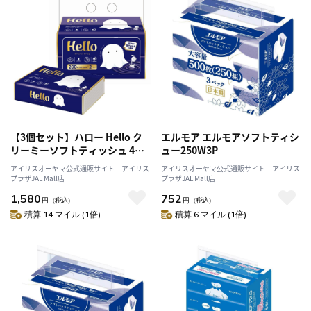
【3個セット】ハロー Hello ク
エルモア エルモアソフトティシ
リーミーソフトティッシュ 4枚
ュー250W3P
重ね70組（280枚） 2個入 5223
アイリスオーヤマ公式通販サイト アイリス
アイリスオーヤマ公式通販サイト アイリス
プラザJAL Mall店
プラザJAL Mall店
1,580
752
円
（税込）
円
（税込）
積算 14 マイル (1倍)
積算 6 マイル (1倍)