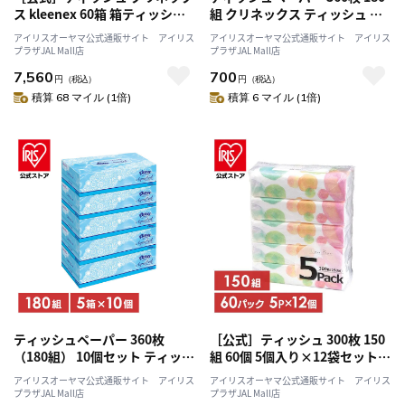
ス kleenex 60箱 箱ティッシュ
組 クリネックス ティッシュ 箱
ボックスティッシュ ティッシュ
ティッシュ 5箱 アクアヴェール
アイリスオーヤマ公式通販サイト アイリス
アイリスオーヤマ公式通販サイト アイリス
ペーパー 360枚（180組） ティ
日本製紙クレシア kleenex 保湿
プラザJAL Mall店
プラザJAL Mall店
シュー 5箱×12個 まとめ買い 大
ティシュー
7,560
700
容量 備蓄 防災 日本製紙クレシ
円
（税込）
円
（税込）
ア
積算 68 マイル (1倍)
積算 6 マイル (1倍)
ティッシュペーパー 360枚
［公式］ティッシュ 300枚 150
（180組） 10個セット ティッシ
組 60個 5個入り×12袋セット
ュ クリネックス ティシュー ア
伊藤忠紙パルプ アイリスオーヤ
アイリスオーヤマ公式通販サイト アイリス
アイリスオーヤマ公式通販サイト アイリス
クアヴェール 5箱
マ
プラザJAL Mall店
プラザJAL Mall店