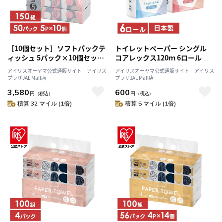
［10個セット］ソフトパックテ
トイレットペーパー シングル
ィッシュ 5パック×10個セット
コアレックス120ｍ 6ロール
50パックティッシュペーパー テ
アイリスオーヤマ公式通販サイト アイリス
アイリスオーヤマ公式通販サイト アイリス
ィッシュ ソフトパック スマー
プラザJAL Mall店
プラザJAL Mall店
トエール smart yell
3,580
600
円
（税込）
円
（税込）
積算 32 マイル (1倍)
積算 5 マイル (1倍)