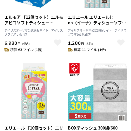
エルモア 【12個セット】エルモ
エリエール エリエールi：
アピコソフトティシュー
na（イーナ）ティシューソフト
240W5P
パック150W10P 142480
アイリスオーヤマ公式通販サイト アイリス
アイリスオーヤマ公式通販サイト アイリス
プラザJAL Mall店
プラザJAL Mall店
6,980
1,280
円
（税込）
円
（税込）
積算 63 マイル (1倍)
積算 11 マイル (1倍)
エリエール 【10個セット】エリ
BOXティッシュ 300組(600