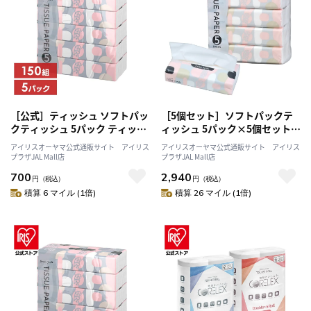
［公式］ティッシュ ソフトパッ
［5個セット］ソフトパックテ
クティッシュ 5パック ティッシ
ィッシュ 5パック×5個セット
ュペーパー コンパクト スマー
25パック<br>ティッシュペーパ
アイリスオーヤマ公式通販サイト アイリス
アイリスオーヤマ公式通販サイト アイリス
トエール 伊藤忠紙パルプ アイ
ー ティッシュ ソフトパック ス
プラザJAL Mall店
プラザJAL Mall店
リスオーヤマ
マートエール smart yell 伊藤忠
700
2,940
円
（税込）
紙パルプ まとめ買い 備蓄
円
（税込）
積算 6 マイル (1倍)
積算 26 マイル (1倍)