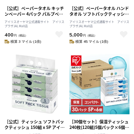
［公式］ペーパータオル キッチ
［公式］ペーパータオル ハンド
ンペーパー 4パック パルプペー
タオル ソフトパックティッシュ
パータオル 100組 中判 4Pセッ
56パック ティッシュ まとめ買
アイリスオーヤマ公式通販サイト アイリス
アイリスオーヤマ公式通販サイト アイリス
ト ペーパータオル コンパクト
い 大容量 備蓄 防災 コンパクト
プラザJAL Mall店
プラザJAL Mall店
紙タオル レギュラーサイズ 中
小判 4パック×14個セット 紙タ
400
5,000
判 100組 200枚 ピュアパルプ 手
円
（税込）
オル 小サイズ 小判 100組 200枚
円
（税込）
拭きペーパー スマートエール 2
積算 3 マイル (1倍)
積算 45 マイル (1倍)
枚組
［公式］ティッシュ ソフトパッ
［30個セット］保湿ティッシュ
クティッシュ 150組ｘ5P アイリ
240枚(120組)5個パック×6個セ
スオーヤマ
ット