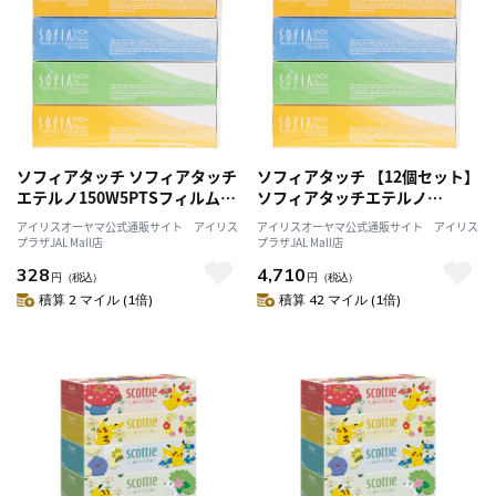
ソフィアタッチ ソフィアタッチ
ソフィアタッチ 【12個セット】
エテルノ150W5PTSフィルムレ
ソフィアタッチエテルノ
ス 350148
150W5PTSフィルムレス
アイリスオーヤマ公式通販サイト アイリス
アイリスオーヤマ公式通販サイト アイリス
350148
プラザJAL Mall店
プラザJAL Mall店
328
4,710
円
（税込）
円
（税込）
積算 2 マイル (1倍)
積算 42 マイル (1倍)