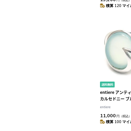
積算 120 マイル
entiere アン
カルセドニー ブル
ー925 ロジウム
entiere
ス
11,000
円
（税込
積算 100 マイル