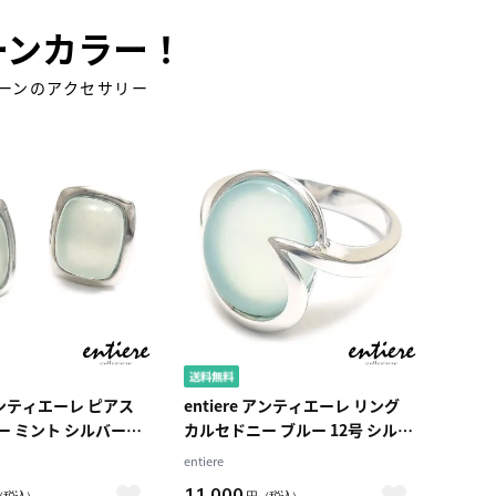
ーンカラー！
ーンのアクセサリー
 アンティエーレ ピアス
entiere アンティエーレ リング
ー ミント シルバー
カルセドニー ブルー 12号 シルバ
ウムメッキ レディース
ー925 ロジウムメッキ レディー
entiere
ス
11,000
（税込）
円
（税込）