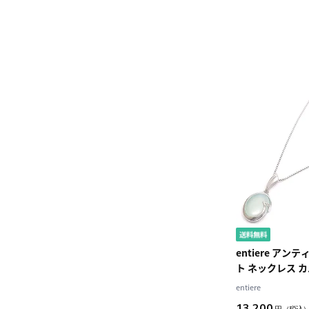
entiere アン
ト ネックレス 
ー シルバー925
entiere
レディース
13,200
円
（税込