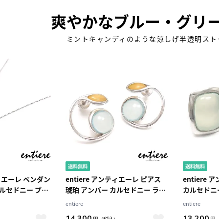
爽やかなブルー・グリ
ミントキャンディのような涼しげ半透明スト
ティエーレ ペンダン
entiere アンティエーレ ピアス
entiere
カルセドニー ブル
琥珀 アンバー カルセドニー ラウ
カルセドニ
 ロジウムメッキ
ンド シルバー925 ロジウムメッ
925 ロジ
entiere
entiere
キ レディース
14,300
13,200
）
円
（税込）
円