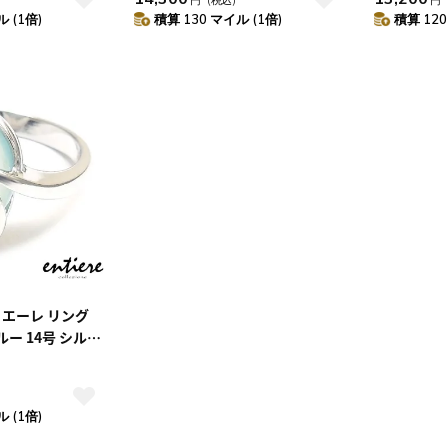
 (1倍)
積算 130 マイル (1倍)
積算 120
ティエーレ リング
ー 14号 シルバ
メッキ レディー
）
 (1倍)