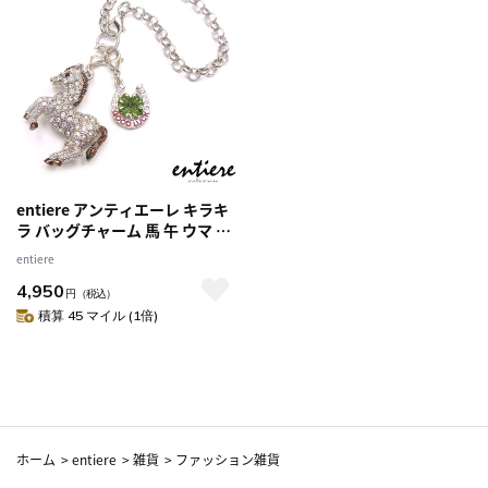
entiere アンティエーレ キラキ
ラ バッグチャーム 馬 午 ウマ 馬
蹄＆クローバーミニチャーム シ
entiere
ルバー/クリアカラー
4,950
円
（税込）
積算 45 マイル (1倍)
ホーム
>
entiere
>
雑貨
>
ファッション雑貨