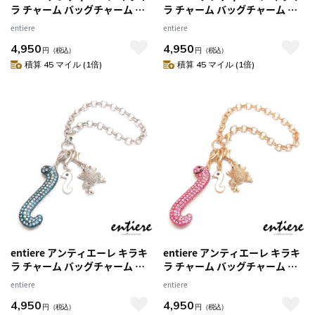
ラ チャーム バッグチャーム 辰
ラ チャーム バッグチャーム 辰
龍 ドラゴン タツノオトシゴ＆
龍 ドラゴン タツノオトシゴ＆
entiere
entiere
雲ミニチャーム ゴールド/ピン
雲ミニチャーム シルバー/クリ
4,950
4,950
クカラー
アカラー
円
（税込）
円
（税込）
積算 45 マイル (1倍)
積算 45 マイル (1倍)
entiere アンティエーレ キラキ
entiere アンティエーレ キラキ
ラ チャーム バッグチャーム 巳
ラ チャーム バッグチャーム 巳
ヘビ カエル＆白蛇ミニチャーム
ヘビ カエル＆白蛇ミニチャーム
entiere
entiere
シルバー/ブルーカラー
ゴールド/ピンクカラー
4,950
4,950
円
（税込）
円
（税込）