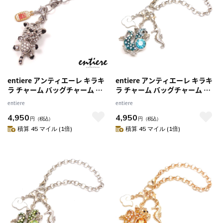
entiere アンティエーレ キラキ
entiere アンティエーレ キラキ
ラ チャーム バッグチャーム 虎
ラ チャーム バッグチャーム 辰
寅 トラ シルバーカラー
龍 ドラゴン タツノオトシゴ＆
entiere
entiere
雲ミニチャーム シルバー/ブル
4,950
4,950
ーカラー
円
（税込）
円
（税込）
積算 45 マイル (1倍)
積算 45 マイル (1倍)