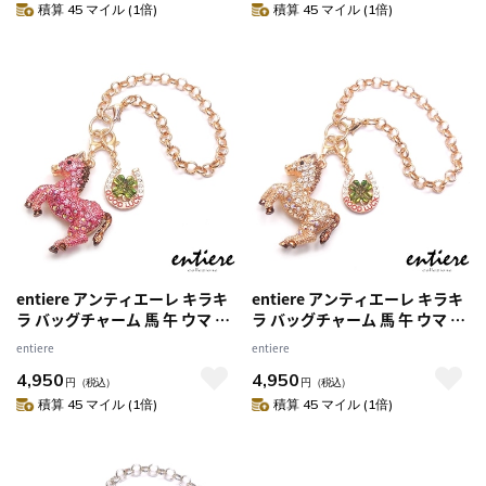
積算 45 マイル (1倍)
積算 45 マイル (1倍)
entiere アンティエーレ キラキ
entiere アンティエーレ キラキ
ラ バッグチャーム 馬 午 ウマ 馬
ラ バッグチャーム 馬 午 ウマ 馬
蹄＆クローバーミニチャーム ゴ
蹄＆クローバーミニチャーム ゴ
entiere
entiere
ールド/ピンクカラー
ールド/クリアカラー
4,950
4,950
円
（税込）
円
（税込）
積算 45 マイル (1倍)
積算 45 マイル (1倍)