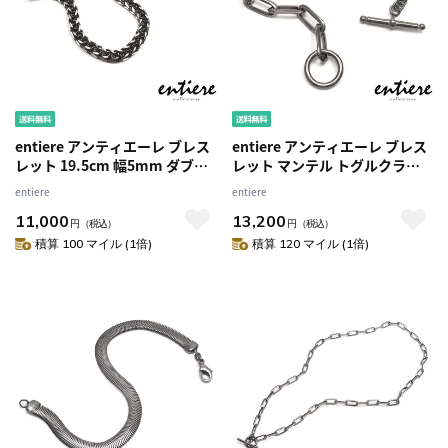
entiere アンティエーレ ブレス
entiere アンティエーレ ブレス
レット 19.5cm 幅5mm ダブル
レット マンテル トグルクラス
キヘイチェーン シルバー925 ブ
プ Tバー クリップチェーン
entiere
entiere
ラックルテニウムメッキ レディ
19cm シルバー925 ルテニウム
11,000
13,200
ース メンズ
メッキ レディース メンズ
円
（税込）
円
（税込）
積算 100 マイル (1倍)
積算 120 マイル (1倍)