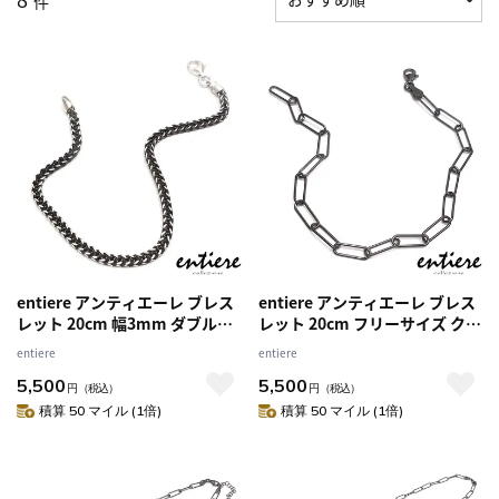
件
entiere アンティエーレ ブレス
entiere アンティエーレ ブレス
レット 20cm 幅3mm ダブル喜
レット 20cm フリーサイズ クリ
平チェーン シルバー925 ブラッ
ップチェーン シルバー925 ブラ
entiere
entiere
クルテニウムメッキ レディース
ックルテニウムメッキ レディー
5,500
5,500
メンズ
ス メンズ
円
（税込）
円
（税込）
積算 50 マイル (1倍)
積算 50 マイル (1倍)