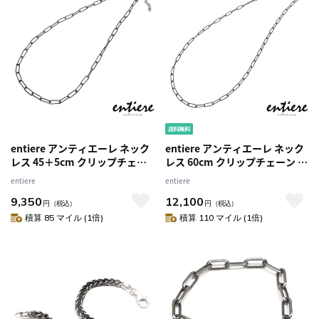
entiere アンティエーレ ネック
entiere アンティエーレ ネック
レス 45＋5cm クリップチェー
レス 60cm クリップチェーン シ
ン シルバー925 ブラックルテニ
ルバー925 ブラックルテニウム
entiere
entiere
ウムメッキ レディース メンズ
メッキ レディース メンズ
9,350
12,100
円
（税込）
円
（税込）
積算 85 マイル (1倍)
積算 110 マイル (1倍)