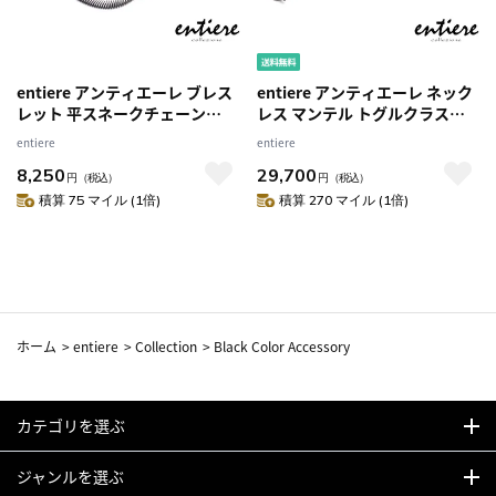
entiere アンティエーレ ブレス
entiere アンティエーレ ネック
レット 平スネークチェーン
レス マンテル トグルクラスプ T
6mm幅 19cm シルバー925 い
バー クリップチェーン 60cm シ
entiere
entiere
ぶし加工 メンズ
ルバー925 ルテニウムメッキ レ
8,250
29,700
ディース メンズ
円
（税込）
円
（税込）
積算 75 マイル (1倍)
積算 270 マイル (1倍)
ホーム
>
entiere
>
Collection
>
Black Color Accessory
カテゴリを選ぶ
ジャンルを選ぶ