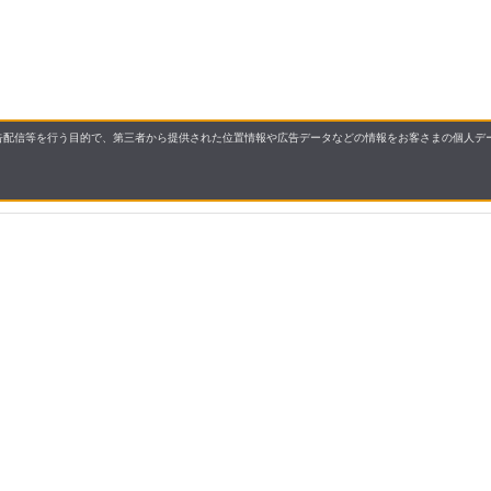
配信等を行う目的で、第三者から提供された位置情報や広告データなどの情報をお客さまの個人デー
要
プライバシーポリシー
について
配送について
セル・返品・交換について
保証・修理について
合わせ先
特商法に基づく表示