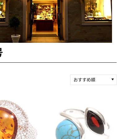
号
おすすめ順
新着順
積算マイル率（高い
順）
人気順
レビュー件数（多い
順）
レビュー評価（高い
順）
価格（安い順）