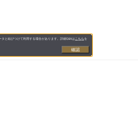
タと結びつけて利用する場合があります。詳細Q&Aは
こちら
を
確認
お支払いについて
送料について
営業日について