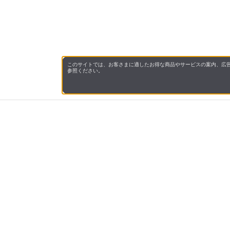
このサイトでは、お客さまに適したお得な商品やサービスの案内、広告
参照ください。
会社概
領収書
キャン
お問い