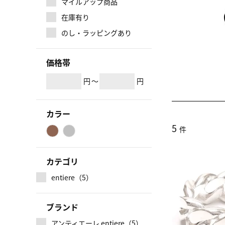
マイルアップ商品
在庫有り
のし・ラッピングあり
価格帯
円
～
円
カラー
5
件
カテゴリ
entiere（5）
ブランド
アンティエーレ entiere（5）