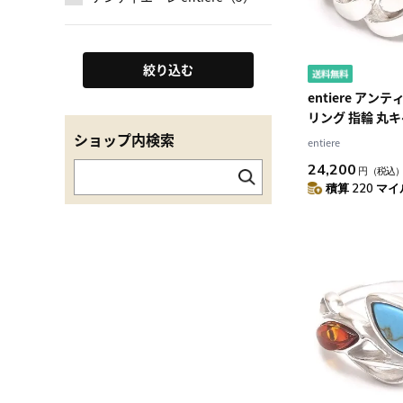
絞り込む
entiere アン
リング 指輪 丸キヘイ 幅1.2cm 12
号 メンズ レデ
ショップ内検索
entiere
レス シルバー92
24,200
円
（税込
積算 220 マイル