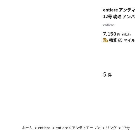
entiere アン
12号 琥珀 アン
ーフデザイン シル
entiere
ウムメッキ レデ
7,150
円
（税込）
積算 65 マイル 
5
件
ホーム
>
entiere
>
entiere＜アンティエーレ＞
>
リング
>
12号