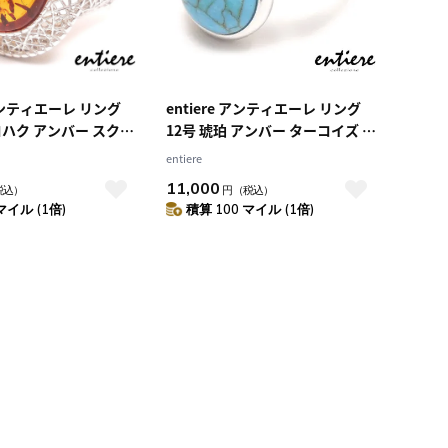
価格（高い順）
 アンティエーレ リング
entiere アンティエーレ リング
コハク アンバー スクエ
12号 琥珀 アンバー ターコイズ シ
ス 12号 シルバー925
ルバー925 ロジウムメッキ レデ
entiere
ッキ
ィース
11,000
税込）
円
（税込）
マイル (1倍)
積算 100 マイル (1倍)