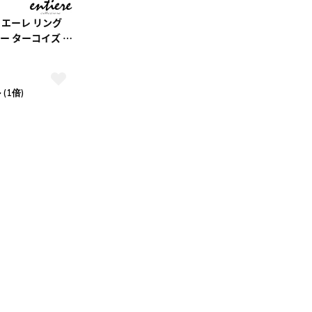
ティエーレ リング
バー ターコイズ リ
バー925 ロジ
ィース
(1倍)