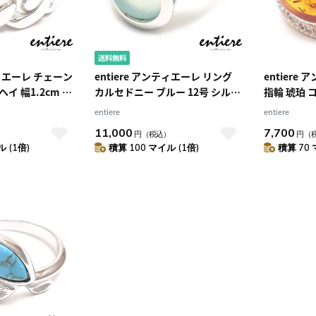
ティエーレ チェーン
entiere アンティエーレ リング
entiere
カルセドニー ブルー 12号 シルバ
指輪 琥珀 
ィース ジェンダー
ー925 ロジウムメッキ レディー
ア レディー
entiere
entiere
5
ス
ロジウムメ
11,000
7,700
）
円
（税込）
円
（
 (1倍)
積算 100 マイル (1倍)
積算 70 