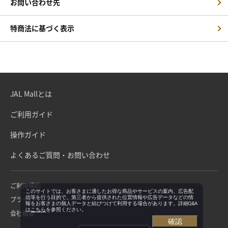
お問い合わせ先
特商法に基づく表示
JAL Mallとは
ご利用ガイド
操作ガイド
よくあるご質問・お問い合わせ
ご利用規約
このサイトでは、お客さまに適したお得な商品やサービスの案内、広告配
信等を行う目的で、第三者から提供された位置情報や広告データなどの情
プライバシーポリシー
報をお客さまの個人データと結びつけて利用する場合があります。詳細Q&A
は
こちら
を参照ください。
会社概要
確認