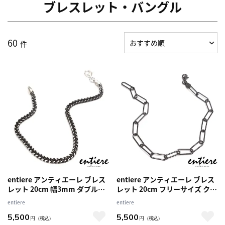
ブレスレット・バングル
60
件
entiere アンティエーレ ブレス
entiere アンティエーレ ブレス
レット 20cm 幅3mm ダブル喜
レット 20cm フリーサイズ クリ
平チェーン シルバー925 ブラッ
ップチェーン シルバー925 ブラ
entiere
entiere
クルテニウムメッキ レディース
ックルテニウムメッキ レディー
5,500
5,500
メンズ
ス メンズ
円
（税込）
円
（税込）