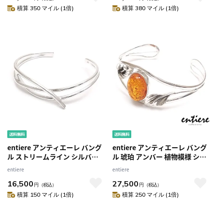
積算 350 マイル (1倍)
積算 380 マイル (1倍)
entiere アンティエーレ バング
entiere アンティエーレ バング
ル ストリームライン シルバー
ル 琥珀 アンバー 植物模様 シル
925 レディース
バー925 レディース
entiere
entiere
16,500
27,500
円
（税込）
円
（税込）
積算 150 マイル (1倍)
積算 250 マイル (1倍)