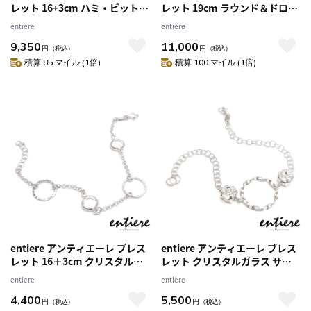
レット 16+3cm ハミ・ビットチ
レット 19cm ラウンド＆ドロッ
ェーン シルバー925 ロジウムメ
プ クリスタルガラス グリー
entiere
entiere
ッキ レディース メンズ ジェン
ン・クリア シルバー925 ピンク
9,350
11,000
ダーレス
ゴールドメッキ レディース イ
円
（税込）
円
（税込）
タリア製
積算 85 マイル (1倍)
積算 100 マイル (1倍)
entiere アンティエーレ ブレス
entiere アンティエーレ ブレス
レット 16＋3cm クリスタルガ
レット クリスタルガラス サー
ラス サークル ステーション シ
クル 20cm(フリーサイズ) シル
entiere
entiere
ルバー925 ロジウムメッキ レデ
バー925 ロジウムメッキ レディ
4,400
5,500
ィース イタリア製
ース
円
（税込）
円
（税込）