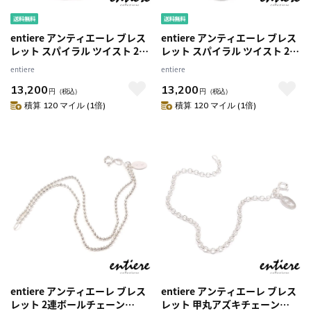
entiere アンティエーレ ブレス
entiere アンティエーレ ブレス
レット スパイラル ツイスト 2連
レット スパイラル ツイスト 2連
ストレート 17.5＋3cm シルバ
ウェーブ 18＋3cm シルバー925
entiere
entiere
ー925 ロジウムメッキ レディー
ロジウムメッキ レディース
13,200
13,200
ス
円
（税込）
円
（税込）
積算 120 マイル (1倍)
積算 120 マイル (1倍)
entiere アンティエーレ ブレス
entiere アンティエーレ ブレス
レット 2連ボールチェーン
レット 甲丸アズキチェーン