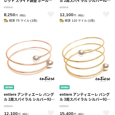
レット スライド調整 ボールデ
ル 2周スパイラル シルバー925
ザイン シルバー925 ロジウムメ
18金・ロジウムメッキ レディー
entiere
entiere
ッキ レディース
ス
8,250
12,100
円
（税込）
円
（税込）
積算 75 マイル (1倍)
積算 110 マイル (1倍)
entiere アンティエーレ バング
entiere アンティエーレ バング
ル 2周スパイラル シルバー925
ル 3周スパイラル シルバー925
ピンクゴールド・ロジウムメッ
18金・ロジウムメッキ レディー
entiere
entiere
キ レディース
ス
12,100
15,400
円
（税込）
円
（税込）