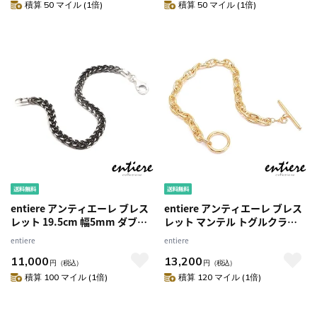
積算 50 マイル (1倍)
積算 50 マイル (1倍)
entiere アンティエーレ ブレス
entiere アンティエーレ ブレス
レット 19.5cm 幅5mm ダブル
レット マンテル トグルクラス
キヘイチェーン シルバー925 ブ
プ Tバー マリンチェーン アンカ
entiere
entiere
ラックルテニウムメッキ レディ
ーチェーン 19cm シルバー925
11,000
13,200
ース メンズ
18金メッキ レディース メンズ
円
（税込）
円
（税込）
積算 100 マイル (1倍)
積算 120 マイル (1倍)