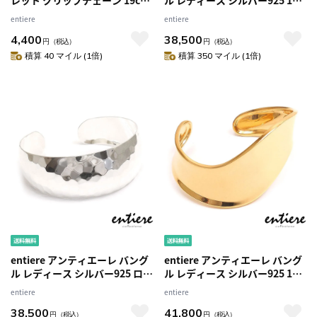
レット クリップチェーン 19cm
ル レディース シルバー925 18
シルバー925 ロジウム・18金メ
金メッキ ハンマー仕上げ 槌目
entiere
entiere
ッキ バイカラー レディース
仕上げ 2cm幅
4,400
38,500
円
（税込）
円
（税込）
積算 40 マイル (1倍)
積算 350 マイル (1倍)
entiere アンティエーレ バング
entiere アンティエーレ バング
ル レディース シルバー925 ロジ
ル レディース シルバー925 18
ウムメッキ ハンマー仕上げ 槌
金メッキ ウェーブデザイン
entiere
entiere
目仕上げ 2cm幅
38,500
41,800
円
（税込）
円
（税込）