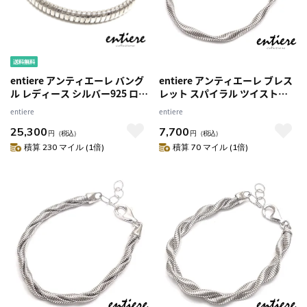
entiere アンティエーレ バング
entiere アンティエーレ ブレス
ル レディース シルバー925 ロジ
レット スパイラル ツイスト
ウムコーティング スネーク
17.5＋3cm シルバー925 ロジウ
entiere
entiere
ムメッキ レディース
25,300
7,700
円
（税込）
円
（税込）
積算 230 マイル (1倍)
積算 70 マイル (1倍)