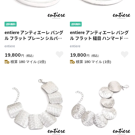
entiere アンティエーレ バング
entiere アンティエーレ バング
ル フラット プレーン シルバー
ル フラット 槌目 ハンマード シ
925 レディース 名入れ・刻印
ルバー925 レディース
entiere
entiere
19,800
19,800
円
（税込）
円
（税込）
積算 180 マイル (1倍)
積算 180 マイル (1倍)