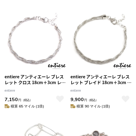
entiere アンティエーレ ブレス
entiere アンティエーレ ブレス
レット クロス 18cm＋3cm レデ
レット ブレイド 18cm＋3cm レ
ィース シルバー925 ロジウムメ
ディース シルバー925 ロジウム
entiere
entiere
ッキ イタリア製
メッキ イタリア製
7,150
9,900
円
（税込）
円
（税込）
積算 65 マイル (1倍)
積算 90 マイル (1倍)