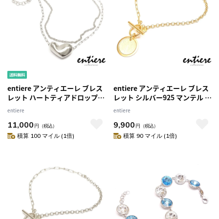
entiere アンティエーレ ブレス
entiere アンティエーレ ブレス
レット ハートティアドロップ
レット シルバー925 マンテル T
17+3cm シルバー925 ロジウム
バー トグルクラスプ 18金メッ
entiere
entiere
コーティング
キ 約19cm イニシャル刻印 レデ
11,000
9,900
ィース イタリア製
円
（税込）
円
（税込）
積算 100 マイル (1倍)
積算 90 マイル (1倍)