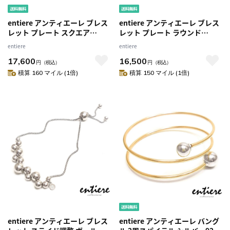
entiere アンティエーレ ブレス
entiere アンティエーレ ブレス
レット プレート スクエア
レット プレート ラウンド
18+5cm シルバー925 ロジウム
18+5cm シルバー925 ロジウム
entiere
entiere
メッキ レディース
メッキ レディース
17,600
16,500
円
（税込）
円
（税込）
積算 160 マイル (1倍)
積算 150 マイル (1倍)
entiere アンティエーレ ブレス
entiere アンティエーレ バング