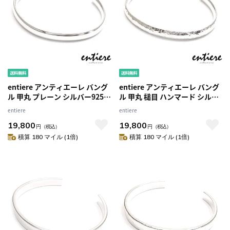
entiere アンティエーレ バング
entiere アンティエーレ バング
ル 甲丸 プレーン シルバー925
ル 甲丸 槌目 ハンマード シルバ
レディース 名入れ・刻印
ー925 レディース
entiere
entiere
19,800
19,800
円
（税込）
円
（税込）
積算 180 マイル (1倍)
積算 180 マイル (1倍)