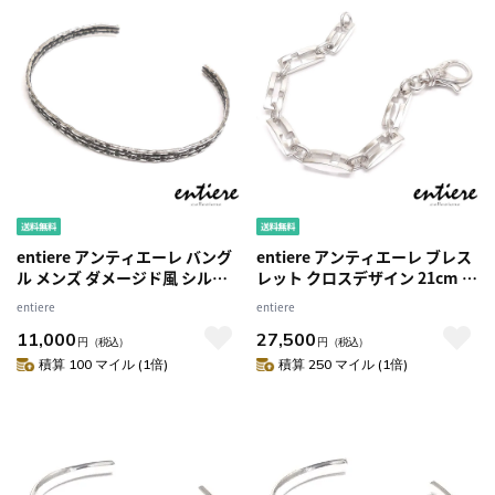
entiere アンティエーレ バング
entiere アンティエーレ ブレス
ル メンズ ダメージド風 シルバ
レット クロスデザイン 21cm シ
ー925 いぶし銀
ルバー925 メンズ
entiere
entiere
11,000
27,500
円
（税込）
円
（税込）
積算 100 マイル (1倍)
積算 250 マイル (1倍)