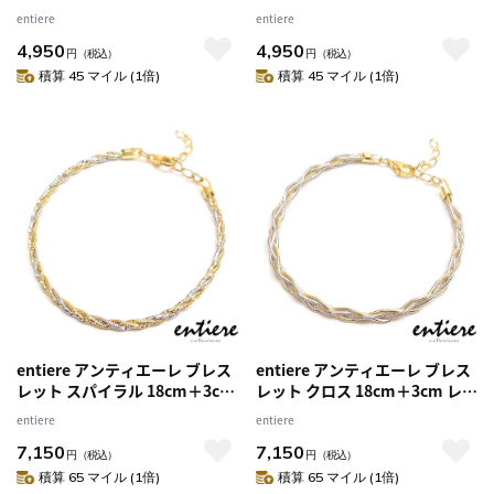
18cm シルバー925 レディース
18cm シルバー925 レディース
entiere
entiere
イニシャル刻印・名入れ
イニシャル刻印・名入れ
4,950
4,950
円
（税込）
円
（税込）
積算 45 マイル (1倍)
積算 45 マイル (1倍)
entiere アンティエーレ ブレス
entiere アンティエーレ ブレス
レット スパイラル 18cm＋3cm
レット クロス 18cm＋3cm レデ
レディース シルバー925 18金・
ィース シルバー925 18金・ロジ
entiere
entiere
ロジウムメッキ イタリア製
ウムメッキ イタリア製
7,150
7,150
円
（税込）
円
（税込）
積算 65 マイル (1倍)
積算 65 マイル (1倍)