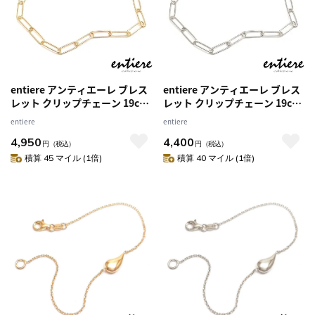
entiere アンティエーレ ブレス
entiere アンティエーレ ブレス
レット クリップチェーン 19cm
レット クリップチェーン 19cm
シルバー925 18金メッキ レディ
シルバー925 ロジウムメッキ レ
entiere
entiere
ース
ディース
4,950
4,400
円
（税込）
円
（税込）
積算 45 マイル (1倍)
積算 40 マイル (1倍)