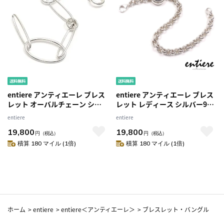
entiere アンティエーレ ブレス
entiere アンティエーレ ブレス
レット オーバルチェーン シル
レット レディース シルバー925
バー925 レディース
アンティークコイン風 20cm
entiere
entiere
19,800
19,800
円
（税込）
円
（税込）
積算 180 マイル (1倍)
積算 180 マイル (1倍)
ホーム
>
entiere
>
entiere＜アンティエーレ＞
>
ブレスレット・バングル