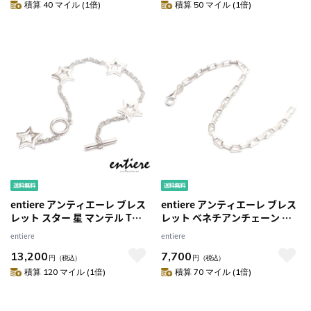
積算 40 マイル (1倍)
積算 50 マイル (1倍)
entiere アンティエーレ ブレス
entiere アンティエーレ ブレス
レット スター 星 マンテル Tバ
レット ベネチアンチェーン シ
ータイプ シルバー925 レディー
ルバー925 レディース メンズ
entiere
entiere
ス
13,200
7,700
円
（税込）
円
（税込）
積算 120 マイル (1倍)
積算 70 マイル (1倍)