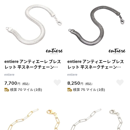
entiere アンティエーレ ブレス
entiere アンティエーレ ブレス
レット 平スネークチェーン
レット 平スネークチェーン
6mm幅 19cm シルバー925 メ
6mm幅 19cm シルバー925 い
entiere
entiere
ンズ
ぶし加工 メンズ
7,700
8,250
円
（税込）
円
（税込）
積算 70 マイル (1倍)
積算 75 マイル (1倍)