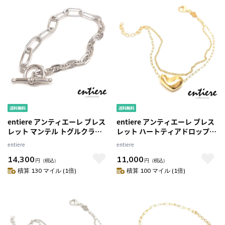
entiere アンティエーレ ブレス
entiere アンティエーレ ブレス
レット マンテル トグルクラス
レット ハートティアドロップ
プ Tバー 平マリンチェーン クリ
17+3cm シルバー925 18金コー
entiere
entiere
ップチェーン 19cm シルバー
ティング
14,300
11,000
925 ロジウムコーティング
円
（税込）
円
（税込）
積算 130 マイル (1倍)
積算 100 マイル (1倍)