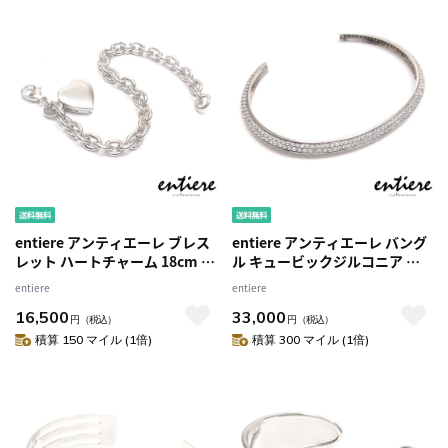
entiere アンティエーレ ブレス
entiere アンティエーレ バング
レット ハートチャーム 18cm シ
ル キュービックジルコニア パ
ルバー925 レディース
ヴェ ハーフ シルバー925 ロジウ
entiere
entiere
ムメッキ レディース
16,500
33,000
円
（税込）
円
（税込）
積算 150 マイル (1倍)
積算 300 マイル (1倍)