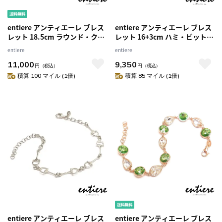
entiere アンティエーレ ブレス
entiere アンティエーレ ブレス
レット 18.5cm ラウンド・クリ
レット 16+3cm ハミ・ビットチ
スタルガラス クリア シルバー
ェーン シルバー925 18金メッキ
entiere
entiere
925 ピンクゴールドメッキ レデ
レディース メンズ ジェンダー
11,000
9,350
ィース イタリア製
レス
円
（税込）
円
（税込）
積算 100 マイル (1倍)
積算 85 マイル (1倍)
entiere アンティエーレ ブレス
entiere アンティエーレ ブレス