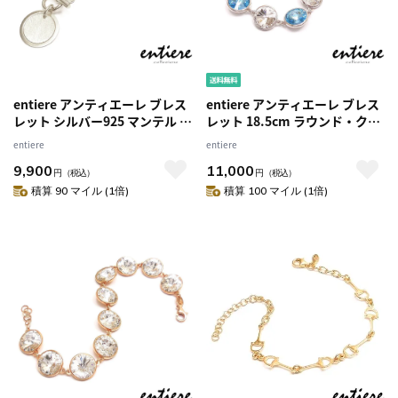
entiere アンティエーレ ブレス
entiere アンティエーレ ブレス
レット シルバー925 マンテル T
レット 18.5cm ラウンド・クリ
バー トグルクラスプ ロジウム
スタルガラス ブルー・クリア
entiere
entiere
メッキ 約19cm イニシャル刻印
シルバー925 ロジウムメッキ レ
9,900
11,000
レディース イタリア製
ディース イタリア製
円
（税込）
円
（税込）
積算 90 マイル (1倍)
積算 100 マイル (1倍)