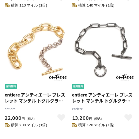
積算 110 マイル (1倍)
積算 140 マイル (1倍)
entiere アンティエーレ ブレス
entiere アンティエーレ ブレス
レット マンテル トグルクラス
レット マンテル トグルクラス
プ Tバー バイカラー 20cm レデ
プ Tバー クリップチェーン
entiere
entiere
ィース シルバー925
19cm シルバー925 ルテニウム
22,000
13,200
メッキ レディース メンズ
円
（税込）
円
（税込）
積算 200 マイル (1倍)
積算 120 マイル (1倍)