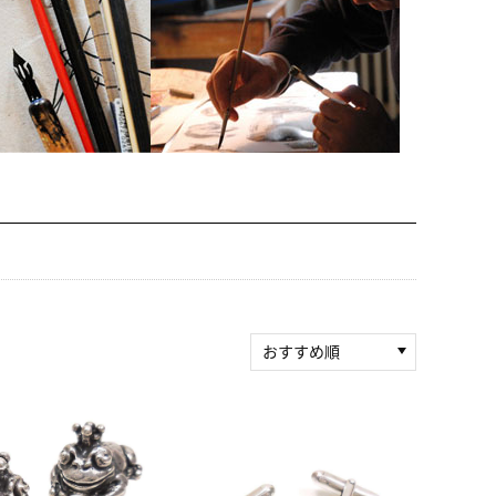
おすすめ順
新着順
積算マイル率（高い
順）
人気順
レビュー件数（多い