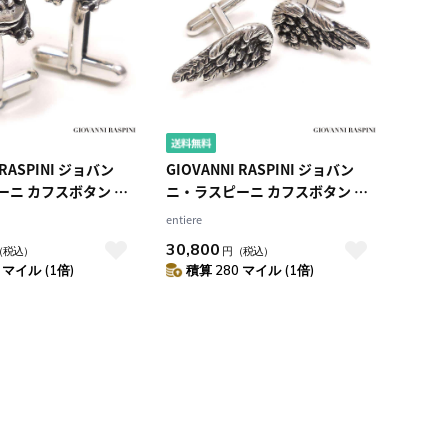
順）
レビュー評価（高い
順）
価格（安い順）
価格（高い順）
 RASPINI ジョバン
GIOVANNI RASPINI ジョバン
ーニ カフスボタン カ
ニ・ラスピーニ カフスボタン カ
 カエルの王様 シルバ
フリンクス 翼 シルバー925 いぶ
entiere
ぶし銀
し銀
30,800
（税込）
円
（税込）
 マイル (1倍)
積算 280 マイル (1倍)