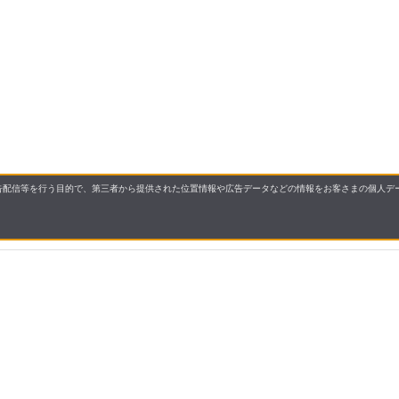
配信等を行う目的で、第三者から提供された位置情報や広告データなどの情報をお客さまの個人デー
要
プライバシーポリシー
について
配送について
セル・返品・交換について
保証・修理について
合わせ先
特商法に基づく表示