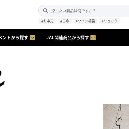
#お中元
#日傘
#ワイン福袋
#リュック
ベントから探す
JAL関連商品から探す