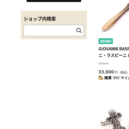
ショップ内検索
GIOVANNI RA
ニ・ラスピーニ 
の角 シルバー92
entiere
33,000
円
（税込
積算 300 マイル