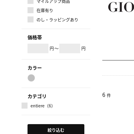
マイルアップ商品
在庫有り
のし・ラッピングあり
価格帯
円
～
円
カラー
6
件
カテゴリ
entiere（6）
絞り込む