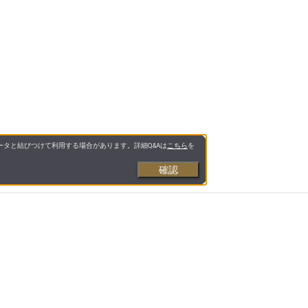
タと結びつけて利用する場合があります。詳細Q&Aは
こちら
を
確認
お支払いについて
送料について
営業日について