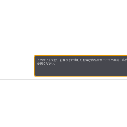
このサイトでは、お客さまに適したお得な商品やサービスの案内、広告
参照ください。
会社概
領収書
キャン
お問い