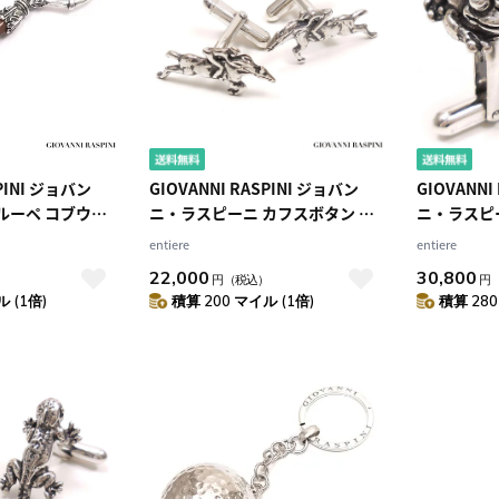
SPINI ジョバン
GIOVANNI RASPINI ジョバン
GIOVANNI
ルーペ コブウシ
ニ・ラスピーニ カフスボタン カ
ニ・ラスピ
5 いぶし銀
フリンクス 馬とジョッキー シル
フリンクス
entiere
entiere
バー925 いぶし銀
ー925 い
22,000
30,800
）
円
（税込）
円
 (1倍)
積算 200 マイル (1倍)
積算 280