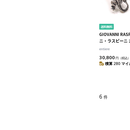
GIOVANNI RA
ニ・ラスピーニ 
フリンクス ヤモリ
entiere
いぶし銀
30,800
円
（税込
積算 280 マイル
6
件