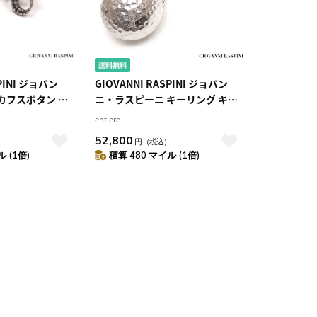
SPINI ジョバン
GIOVANNI RASPINI ジョバン
カフスボタン カ
ニ・ラスピーニ キーリング キー
 シルバー925
ホルダー 実物大ゴルフボール シ
entiere
ルバー925 いぶし銀
52,800
）
円
（税込）
 (1倍)
積算 480 マイル (1倍)