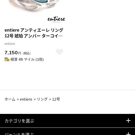
entiere アンティエーレ リング
12号 琥珀 アンバー ターコイズ
リーフデザイン シルバー925 ロ
entiere
ジウムメッキ レディース
7,150
円
（税込）
積算 65 マイル (1倍)
ホーム
>
entiere
>
リング
>
12号
カテゴリを選ぶ
ジャンルを選ぶ