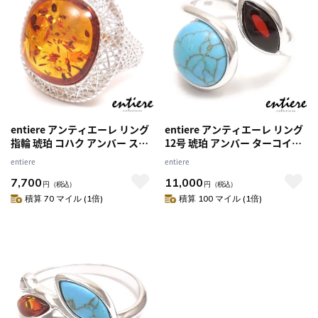
entiere アンティエーレ リング
entiere アンティエーレ リング
指輪 琥珀 コハク アンバー スク
12号 琥珀 アンバー ターコイズ
エア レディース 12号 シルバー
シルバー925 ロジウムメッキ レ
entiere
entiere
925 ロジウムメッキ
ディース
7,700
11,000
円
（税込）
円
（税込）
積算 70 マイル (1倍)
積算 100 マイル (1倍)