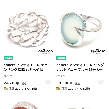
entiere アンティエーレ チェー
entiere アンティエーレ リング
ンリング 指輪 丸キヘイ 幅
カルセドニー ブルー 12号 シル
1.2cm 12号 メンズ レディース
バー925 ロジウムメッキ レディ
entiere
entiere
ジェンダーレス シルバー925
ース
24,200
11,000
円
（税込）
円
（税込）
積算 220 マイル (1倍)
積算 100 マイル (1倍)