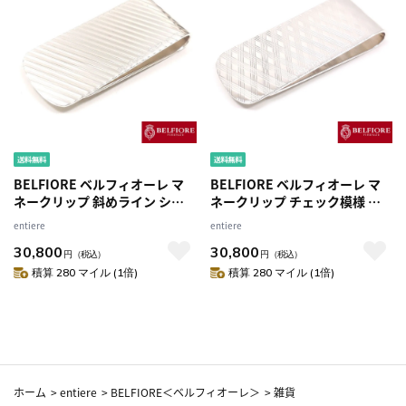
BELFIORE ベルフィオーレ マ
BELFIORE ベルフィオーレ マ
ネークリップ 斜めライン シル
ネークリップ チェック模様 シ
バー925
ルバー925
entiere
entiere
30,800
30,800
円
（税込）
円
（税込）
積算 280 マイル (1倍)
積算 280 マイル (1倍)
ホーム
>
entiere
>
BELFIORE＜ベルフィオーレ＞
>
雑貨