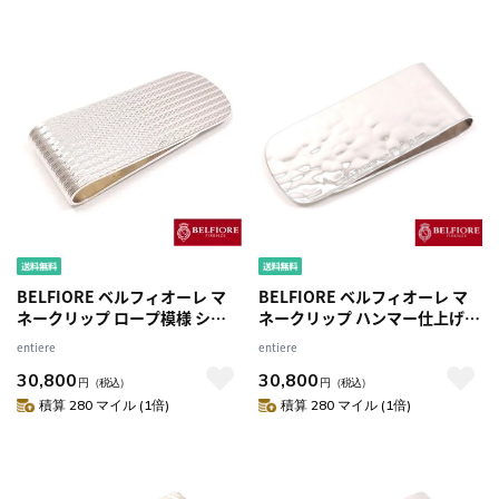
BELFIORE ベルフィオーレ マ
BELFIORE ベルフィオーレ マ
ネークリップ ロープ模様 シル
ネークリップ ハンマー仕上げ
バー925
シルバー925
entiere
entiere
30,800
30,800
円
（税込）
円
（税込）
積算 280 マイル (1倍)
積算 280 マイル (1倍)