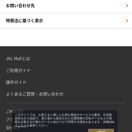
お問い合わせ先
特商法に基づく表示
JAL Mallとは
ご利用ガイド
操作ガイド
よくあるご質問・お問い合わせ
ご利用規約
このサイトでは、お客さまに適したお得な商品やサービスの案内、広告配
信等を行う目的で、第三者から提供された位置情報や広告データなどの情
プライバシーポリシー
報をお客さまの個人データと結びつけて利用する場合があります。詳細Q&A
は
こちら
を参照ください。
会社概要