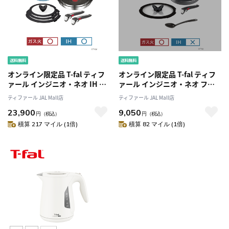
オンライン限定品 T-fal ティフ
オンライン限定品 T-fal ティフ
ァール インジニオ・ネオ IH ス
ァール インジニオ・ネオ フレ
テンレス ブリエ・アンリミテッ
ーズグレー ベーシック セット5
ティファール JAL Mall店
ティファール JAL Mall店
ド セット10 シルバー L97093
L16190
23,900
9,050
円
（税込）
円
（税込）
積算 217 マイル (1倍)
積算 82 マイル (1倍)