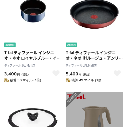
T-fal ティファール インジニ
T-fal ティファール インジニ
オ・ネオ ロイヤルブルー・イン
オ・ネオ IHルージュ・アンリミ
テンス ソースパン 16cm
テッド フライパン28cm
ティファール JAL Mall店
ティファール JAL Mall店
L43728 ガス火専用
L38306 IH・ガス火対応
3,400
5,400
円
（税込）
円
（税込）
積算 30 マイル (1倍)
積算 49 マイル (1倍)