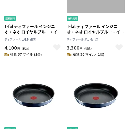
T-fal ティファール インジニ
T-fal ティファール インジニ
オ・ネオ ロイヤルブルー・イン
オ・ネオ ロイヤルブルー・イン
テンス ウォックパン28cm
テンス フライパン 22cm
ティファール JAL Mall店
ティファール JAL Mall店
L43719 ガス火専用
L43703 ガス火専用
4,100
3,300
円
（税込）
円
（税込）
積算 37 マイル (1倍)
積算 30 マイル (1倍)