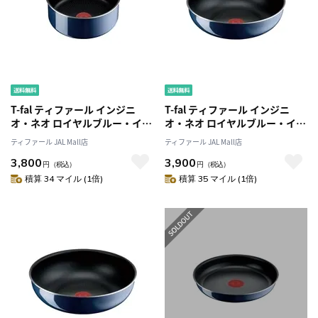
T-fal ティファール インジニ
T-fal ティファール インジニ
オ・ネオ ロイヤルブルー・イン
オ・ネオ ロイヤルブルー・イン
テンス ソースパン 20cm
テンス ウォックパン 26cm
ティファール JAL Mall店
ティファール JAL Mall店
L43730 ガス火専用
L43777 ガス火専用
3,800
3,900
円
（税込）
円
（税込）
積算 34 マイル (1倍)
積算 35 マイル (1倍)