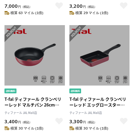
火対応
7,000
3,200
円
（税込）
円
（税込）
積算 63 マイル (1倍)
積算 29 マイル (1倍)
T-fal ティファール クランベリ
T-fal ティファール クランベリ
ーレッド マルチパン 26cm
ーレッド エッグロースター
B55977 ガス火
12x18cm B55918 ガス火
ティファール JAL Mall店
ティファール JAL Mall店
3,400
3,300
円
（税込）
円
（税込）
積算 30 マイル (1倍)
積算 30 マイル (1倍)