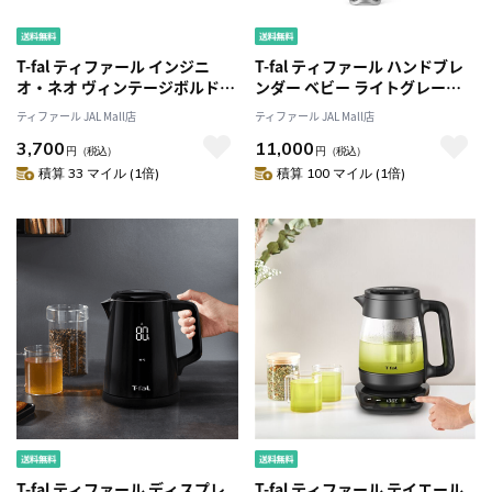
T-fal ティファール インジニ
T-fal ティファール ハンドブレ
オ・ネオ ヴィンテージボルド
ンダー ベビー ライトグレー
ー・インテンス エッグロースタ
HB65GDJP
ティファール JAL Mall店
ティファール JAL Mall店
ー L43918 ガス火専用
3,700
11,000
円
（税込）
円
（税込）
積算 33 マイル (1倍)
積算 100 マイル (1倍)
T-fal ティファール ディスプレ
T-fal ティファール テイエール