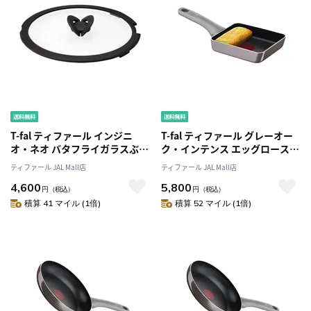
T-fal ティファール インジニ
T-fal ティファール グレーオー
オ・ネオ バタフライガラスぶた
ク・インテンス エッグロースタ
26cm L99366
ー 12x18cm D51718 ガス火専
ティファール JAL Mall店
ティファール JAL Mall店
用
4,600
5,800
円
（税込）
円
（税込）
積算 41 マイル (1倍)
積算 52 マイル (1倍)