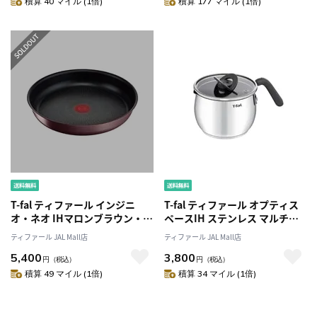
積算 40 マイル (1倍)
積算 177 マイル (1倍)
T-fal ティファール インジニ
T-fal ティファール オプティス
オ・ネオ IHマロンブラウン・ア
ペースIH ステンレス マルチポ
ンリミテッド フライパン 28cm
ット チャコールグレー 16cm
ティファール JAL Mall店
ティファール JAL Mall店
L38506 IH・ガス火対応
G74683 IH・ガス火対応
5,400
3,800
円
（税込）
円
（税込）
積算 49 マイル (1倍)
積算 34 マイル (1倍)