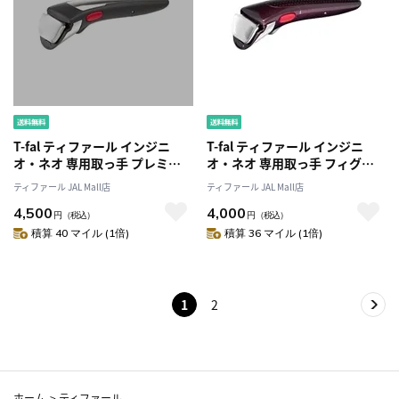
T-fal ティファール インジニ
T-fal ティファール インジニ
オ・ネオ 専用取っ手 プレミア
オ・ネオ 専用取っ手 フィグ・
ム 黒xシルバー L98630
ブラウン L98635
ティファール JAL Mall店
ティファール JAL Mall店
4,500
4,000
円
（税込）
円
（税込）
積算 40 マイル (1倍)
積算 36 マイル (1倍)
1
2
ホーム
>
ティファール