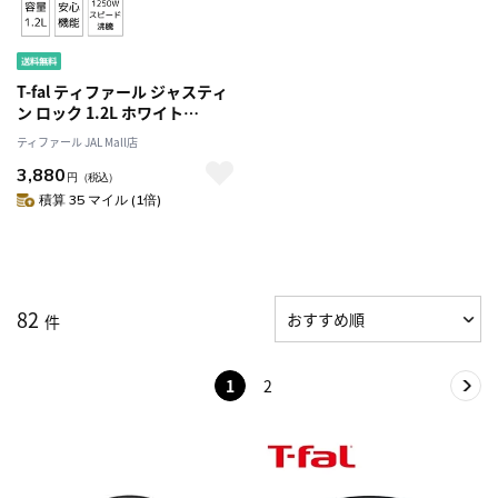
T-fal ティファール ジャスティ
ン ロック 1.2L ホワイト
KO5901JP
ティファール JAL Mall店
3,880
円
（税込）
積算 35 マイル (1倍)
82
件
1
2