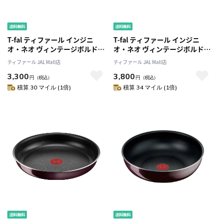
T-fal ティファール インジニ
T-fal ティファール インジニ
オ・ネオ ヴィンテージボルド
オ・ネオ ヴィンテージボルド
ー・インテンス フライパン
ー・インテンス フライパン
ティファール JAL Mall店
ティファール JAL Mall店
22cm L43903 ガス火専用
26cm L43905 ガス火専用
3,300
3,800
円
（税込）
円
（税込）
積算 30 マイル (1倍)
積算 34 マイル (1倍)