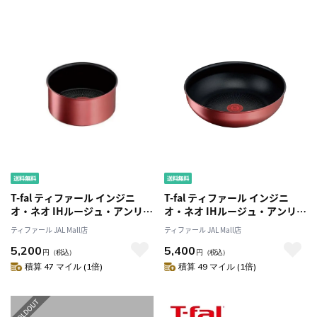
T-fal ティファール インジニ
T-fal ティファール インジニ
オ・ネオ IHルージュ・アンリミ
オ・ネオ IHルージュ・アンリミ
テッド ソースパン 20cm
テッド ウォックパン26cm
ティファール JAL Mall店
ティファール JAL Mall店
L38330 IH・ガス火対応
L38377 炒め鍋 深型 中華鍋
5,200
5,400
IH・ガス火対応
円
（税込）
円
（税込）
積算 47 マイル (1倍)
積算 49 マイル (1倍)