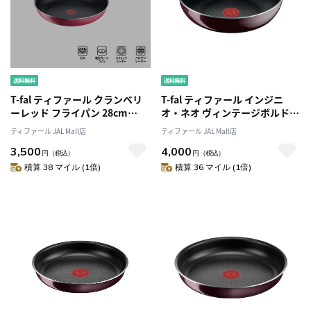
T-fal ティファール クランベリ
T-fal ティファール インジニ
ーレッド フライパン 28cm
オ・ネオ ヴィンテージボルド
B55906 ガス火
ー・インテンス ウォックパン
ティファール JAL Mall店
ティファール JAL Mall店
26cm L43977 ガス火専用
3,500
4,000
円
（税込）
円
（税込）
積算 38 マイル (1倍)
積算 36 マイル (1倍)