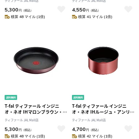
ティファール JAL Mall店
ティファール JAL Mall店
26cm L38577 IH・ガス火対応
L38503 IH・ガス火対応
5,300
4,550
円
（税込）
円
（税込）
積算 48 マイル (1倍)
積算 41 マイル (1倍)
T-fal ティファール インジニ
T-fal ティファール インジニ
オ・ネオ IHマロンブラウン・ア
オ・ネオ IHルージュ・アンリミ
ンリミテッド フライパン 26cm
テッド ソースパン 16cm
ティファール JAL Mall店
ティファール JAL Mall店
L38505 IH・ガス火対応
L38328 IH・ガス火対応
5,300
4,700
円
（税込）
円
（税込）
積算 48 マイル (1倍)
積算 42 マイル (1倍)