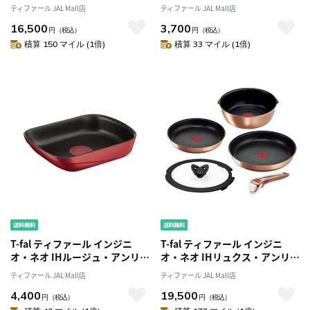
テンス セット9 L43792 ガス火
テンス エッグロースター
ティファール JAL Mall店
ティファール JAL Mall店
専用
L43718 ガス火専用
16,500
3,700
円
（税込）
円
（税込）
積算 150 マイル (1倍)
積算 33 マイル (1倍)
T-fal ティファール インジニ
T-fal ティファール インジニ
オ・ネオ IHルージュ・アンリミ
オ・ネオ IHリュクス・アンリミ
テッド エッグロースター
テッド セット5 L39090 IH・ガ
ティファール JAL Mall店
ティファール JAL Mall店
L85918 玉子焼き器 IH・ガス火
ス火対応
4,400
19,500
対応
円
（税込）
円
（税込）