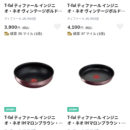
T-fal ティファール インジニ
T-fal ティファール インジニ
オ・ネオ ヴィンテージボルド
オ・ネオ ヴィンテージボルド
ー・インテンス フライパン
ー・インテンス ウォックパン
ティファール JAL Mall店
ティファール JAL Mall店
28cm L43906 ガス火専用
28cm L43919 ガス火専用
3,900
4,100
円
（税込）
円
（税込）
積算 35 マイル (1倍)
積算 37 マイル (1倍)
T-fal ティファール インジニ
T-fal ティファール インジニ
オ・ネオ IHマロンブラウン・ア
オ・ネオ IHマロンブラウン・ア
ンリミテッド ウォックパン
ンリミテッド フライパン 22cm