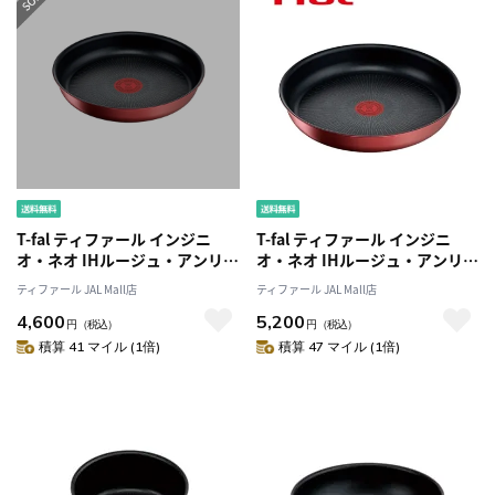
T-fal ティファール インジニ
T-fal ティファール インジニ
オ・ネオ IHルージュ・アンリミ
オ・ネオ IHルージュ・アンリミ
テッド フライパン22cm
テッド フライパン26cm
ティファール JAL Mall店
ティファール JAL Mall店
L38303 IH・ガス火対応
L38305 IH・ガス火対応
4,600
5,200
円
（税込）
円
（税込）
積算 41 マイル (1倍)
積算 47 マイル (1倍)