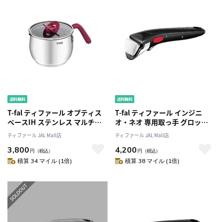
T-fal ティファール オプティス
T-fal ティファール インジニ
ペースIH ステンレス マルチポ
オ・ネオ 専用取っ手 グロッシ
ット ルージュ 16cm G74783
ー・ブラック L98634
ティファール JAL Mall店
ティファール JAL Mall店
IH・ガス火対応
3,800
4,200
円
（税込）
円
（税込）
積算 34 マイル (1倍)
積算 38 マイル (1倍)