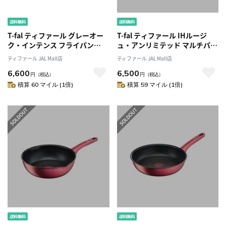
T-fal ティファール グレーオー
T-fal ティファール IHルージ
ク・インテンス フライパン
ュ・アンリミテッド マルチパン
28cm D51706 ガス火専用
22cm レッド G26275 IH・ガス
ティファール JAL Mall店
ティファール JAL Mall店
火対応
6,600
6,500
円
（税込）
円
（税込）
積算 60 マイル (1倍)
積算 59 マイル (1倍)