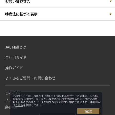
お問い合わせ先
特商法に基づく表示
JAL Mallとは
ご利用ガイド
操作ガイド
よくあるご質問・お問い合わせ
ご利用規約
このサイトでは、お客さまに適したお得な商品やサービスの案内、広告配
信等を行う目的で、第三者から提供された位置情報や広告データなどの情
プライバシーポリシー
報をお客さまの個人データと結びつけて利用する場合があります。詳細Q&A
は
こちら
を参照ください。
会社概要
確認