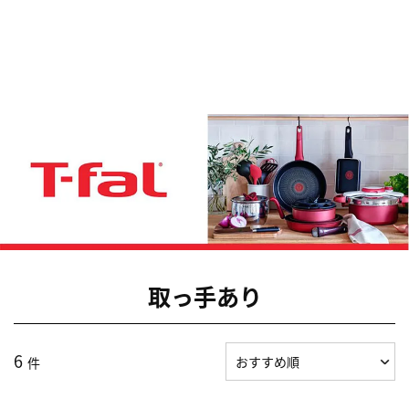
取っ手あり
6
件