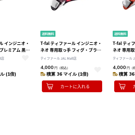
ァール インジニオ・
T-fal ティファール インジニオ・
T-fal 
プレミアム 黒x
ネオ 専用取っ手 フィグ・ブラウ
ネオ 専用
0
ン L98635
L98633
l店
ティファール JAL Mall店
ティファール JA
4,000
4,000
円
（税込）
円
（
ル (1倍)
積算 36 マイル (1倍)
積算 36
カートに入れる