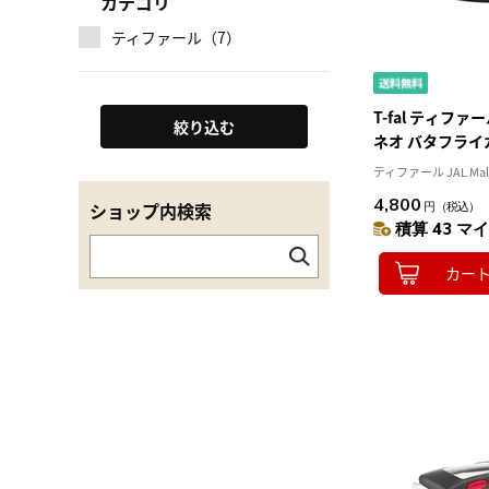
カテゴリ
ティファール（7）
T-fal ティフ
絞り込む
ネオ バタフライ
28cm L99367
ティファール JAL Mal
4,800
ショップ内検索
円
（税込）
積算 43 マイ
カー