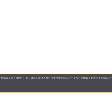
配信等を行う目的で、第三者から提供された位置情報や広告データなどの情報をお客さまの個人デー