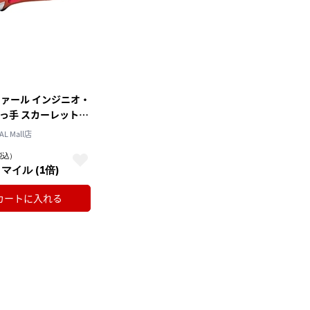
ティファール インジニオ・
取っ手 スカーレット
L Mall店
税込）
 マイル (1倍)
カートに入れる