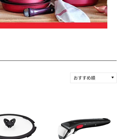
おすすめ順
新着順
積算マイル率（高い
順）
人気順
レビュー件数（多い
順）
レビュー評価（高い
順）
価格（安い順）