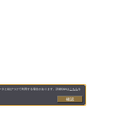
タと結びつけて利用する場合があります。詳細Q&Aは
こちら
を
確認