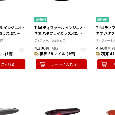
ァール インジニオ・
T-fal ティファール インジニオ・
T-fal 
ガラスぶた
ネオ バタフライガラスぶた
ネオ バタ
22cm L99364
26cm L993
l店
ティファール JAL Mall店
ティファール JA
4,200
4,600
円
（税込）
円
（
ル (1倍)
積算 38 マイル (1倍)
積算 41
トに入れる
カートに入れる