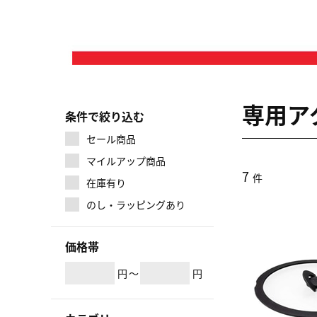
専用ア
条件で絞り込む
セール商品
マイルアップ商品
7
件
在庫有り
のし・ラッピングあり
価格帯
円
～
円