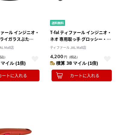
価格（高い順）
ティファール インジニオ・
T-fal ティファール インジニオ・
フライガラスぶた
ネオ 専用取っ手 グロッシー・ブ
66
ラック L98634
L Mall店
ティファール JAL Mall店
4,200
税込）
円
（税込）
 マイル (1倍)
積算 38 マイル (1倍)
カートに入れる
カートに入れる