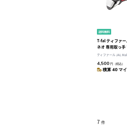
T-fal ティフ
ネオ 専用取っ手 
シルバー L9863
ティファール JAL Mal
4,500
円
（税込）
積算 40 マイ
7
件