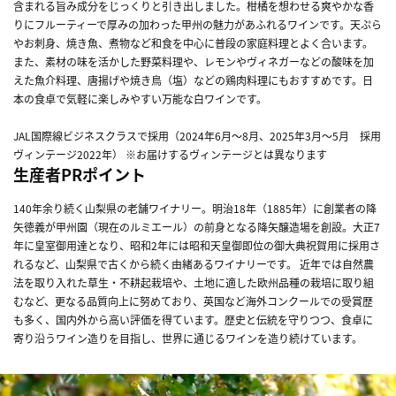
含まれる旨み成分をじっくりと引き出しました。柑橘を想わせる爽やかな香
りにフルーティーで厚みの加わった甲州の魅力があふれるワインです。天ぷら
やお刺身、焼き魚、煮物など和食を中心に普段の家庭料理とよく合います。
また、素材の味を活かした野菜料理や、レモンやヴィネガーなどの酸味を加
えた魚介料理、唐揚げや焼き鳥（塩）などの鶏肉料理にもおすすめです。日
本の食卓で気軽に楽しみやすい万能な白ワインです。
JAL国際線ビジネスクラスで採用（2024年6月～8月、2025年3月～5月 採用
ヴィンテージ2022年） ※お届けするヴィンテージとは異なります
生産者PRポイント
140年余り続く山梨県の老舗ワイナリー。明治18年（1885年）に創業者の降
矢徳義が甲州園（現在のルミエール）の前身となる降矢醸造場を創設。大正7
年に皇室御用達となり、昭和2年には昭和天皇御即位の御大典祝賀用に採用さ
れるなど、山梨県で古くから続く由緒あるワイナリーです。 近年では自然農
法を取り入れた草生・不耕起栽培や、土地に適した欧州品種の栽培に取り組
むなど、更なる品質向上に努めており、英国など海外コンクールでの受賞歴
も多く、国内外から高い評価を得ています。歴史と伝統を守りつつ、食卓に
寄り沿うワイン造りを目指し、世界に通じるワインを造り続けています。