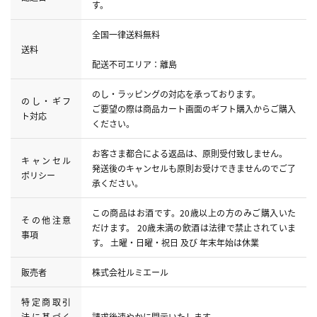
す。
全国一律送料無料
送料
配送不可エリア：離島
のし・ラッピングの対応を承っております。
のし・ギフ
ご要望の際は商品カート画面のギフト購入からご購入
ト対応
ください。
お客さま都合による返品は、原則受付致しません。
キャンセル
発送後のキャンセルも原則お受けできませんのでご了
ポリシー
承ください。
この商品はお酒です。20歳以上の方のみご購入いた
その他注意
だけます。 20歳未満の飲酒は法律で禁止されていま
事項
す。 土曜・日曜・祝日 及び 年末年始は休業
販売者
株式会社ルミエール
特定商取引
法に基づく
請求後速やかに開示いたします。