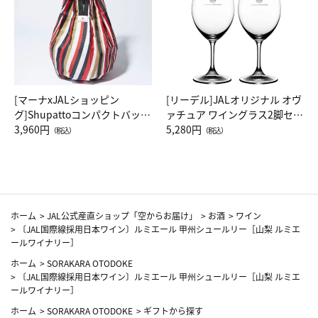
[マーナxJALショッピン
[リーデル]JALオリジナル オヴ
グ]Shupattoコンパクトバッグ
ァチュア ワイングラス2脚セッ
Drop JAL客室乗務員（LC）ス
3,960円
ト（レッドワイン）
5,280円
（税込）
（税込）
カーフ柄
ホーム
>
JAL公式産直ショップ「空からお届け」
>
お酒
>
ワイン
>
〔JAL国際線採用日本ワイン〕ルミエール 甲州シュールリー［山梨 ルミエ
ールワイナリー］
ホーム
>
SORAKARA OTODOKE
>
〔JAL国際線採用日本ワイン〕ルミエール 甲州シュールリー［山梨 ルミエ
ールワイナリー］
ホーム
>
SORAKARA OTODOKE
>
ギフトから探す