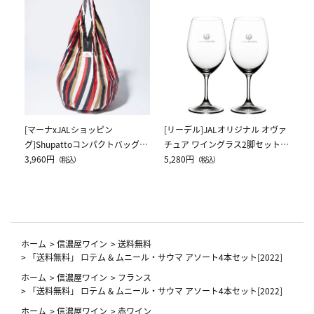
[
ス
ク
5,
[マーナxJALショッピン
[リーデル]JALオリジナル オヴァ
グ]Shupattoコンパクトバッグ
チュア ワイングラス2脚セット
Drop JAL客室乗務員（LC）スカ
3,960円
（レッドワイン）
5,280円
（税込）
（税込）
ーフ柄
ホーム
>
信濃屋ワイン
>
送料無料
>
「送料無料」 ロテム & ムニール・サウマ アソート4本セット[2022]
ホーム
>
信濃屋ワイン
>
フランス
>
「送料無料」 ロテム & ムニール・サウマ アソート4本セット[2022]
ホーム
>
信濃屋ワイン
>
赤ワイン