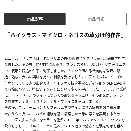
商品説明
商品情報
『ハイクラス・マイクロ・ネゴスの草分け的存在』
ムニール・サウマ氏は、モンペリエのENSAM校にてブドウ栽培と醸造学を学
びました。その後、約6年間にわたり、フランス各地、およびカリフォルニア
で、栽培と醸造の仕事に従事しました。古くから伝わる伝統的な栽培、醸
造、熟成に大いに興味を持ち、刺激を受けました。ロテム夫人は、チーズの
生産をしている家の出身です。ハイファの技術学校とディジョンのENESAD校
で栽培について、特にワイン造りについて多くを学びました。そして、卒業時
にコート・ドールのワインについての論文を書き上げ、その論文は、フラン
ス農業アカデミーよりナショナル・プライズを受賞しました。
その後、ブルゴーニュとカリフォルニアでワイン造りの経験を数年積みまし
た。サウマ氏は、これらの経験を基に構築した自身の考えを実現するため
に、ロテム夫人と小さなセラーを造り、1999年にルシアン・ル・モワンヌを
設立しました。ブルゴーニュに住み、ワイン造りの勉強と経験を何年も重ね