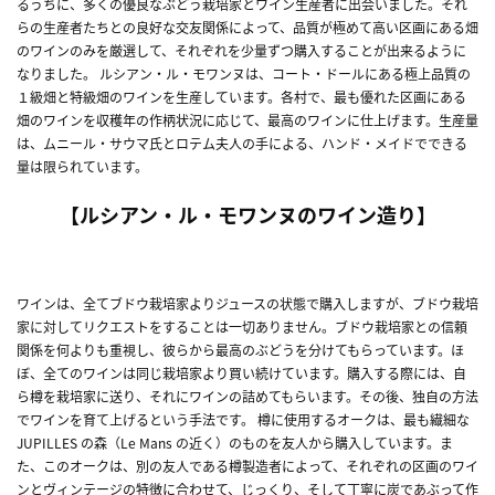
るうちに、多くの優良なぶどう栽培家とワイン生産者に出会いました。それ
らの生産者たちとの良好な交友関係によって、品質が極めて高い区画にある畑
のワインのみを厳選して、それぞれを少量ずつ購入することが出来るように
なりました。 ルシアン・ル・モワンヌは、コート・ドールにある極上品質の
１級畑と特級畑のワインを生産しています。各村で、最も優れた区画にある
畑のワインを収穫年の作柄状況に応じて、最高のワインに仕上げます。生産量
は、ムニール・サウマ氏とロテム夫人の手による、ハンド・メイドでできる
量は限られています。
【ルシアン・ル・モワンヌのワイン造り】
ワインは、全てブドウ栽培家よりジュースの状態で購入しますが、ブドウ栽培
家に対してリクエストをすることは一切ありません。ブドウ栽培家との信頼
関係を何よりも重視し、彼らから最高のぶどうを分けてもらっています。ほ
ぼ、全てのワインは同じ栽培家より買い続けています。購入する際には、自
ら樽を栽培家に送り、それにワインの詰めてもらいます。その後、独自の方法
でワインを育て上げるという手法です。 樽に使用するオークは、最も繊細な
JUPILLES の森（Le Mans の近く）のものを友人から購入しています。ま
た、このオークは、別の友人である樽製造者によって、それぞれの区画のワイ
ンとヴィンテージの特徴に合わせて、じっくり、そして丁寧に炭であぶって作