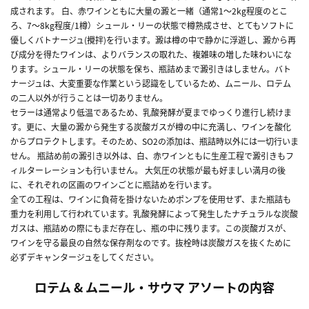
成されます。 白、赤ワインともに大量の澱と一緒（通常1～2kg程度のとこ
ろ、7～8kg程度/1樽）シュール・リーの状態で樽熟成させ、とてもソフトに
優しくバトナージュ(攪拌)を行います。澱は樽の中で静かに浮遊し、澱から再
び成分を得たワインは、よりバランスの取れた、複雑味の増した味わいにな
ります。シュール・リーの状態を保ち、瓶詰めまで澱引きはしません。バト
ナージュは、大変重要な作業という認識をしているため、ムニール、ロテム
の二人以外が行うことは一切ありません。
セラーは通常より低温であるため、乳酸発酵が夏までゆっくり進行し続けま
す。更に、大量の澱から発生する炭酸ガスが樽の中に充満し、ワインを酸化
からプロテクトします。そのため、SO2の添加は、瓶詰時以外には一切行いま
せん。 瓶詰め前の澱引き以外は、白、赤ワインともに生産工程で澱引きもフ
ィルターレーションも行いません。 大気圧の状態が最も好ましい満月の後
に、それぞれの区画のワインごとに瓶詰めを行います。
全ての工程は、ワインに負荷を掛けないためポンプを使用せず、また瓶詰も
重力を利用して行われています。乳酸発酵によって発生したナチュラルな炭酸
ガスは、瓶詰めの際にもまだ存在し、瓶の中に残ります。この炭酸ガスが、
ワインを守る最良の自然な保存剤なのです。抜栓時は炭酸ガスを抜くために
必ずデキャンタージュをしてください。
ロテム & ムニール・サウマ アソートの内容