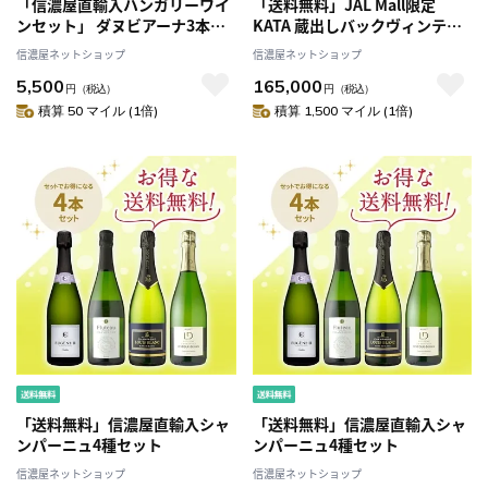
「信濃屋直輸入ハンガリーワイ
「送料無料」JAL Mall限定
ンセット」 ダヌビアーナ3本セ
KATA 蔵出しバックヴィンテー
ット
ジ(2013/2014/2015)3本セット
信濃屋ネットショップ
信濃屋ネットショップ
5,500
165,000
円
（税込）
円
（税込）
積算 50 マイル (1倍)
積算 1,500 マイル (1倍)
「送料無料」信濃屋直輸入シャ
「送料無料」信濃屋直輸入シャ
ンパーニュ4種セット
ンパーニュ4種セット
信濃屋ネットショップ
信濃屋ネットショップ