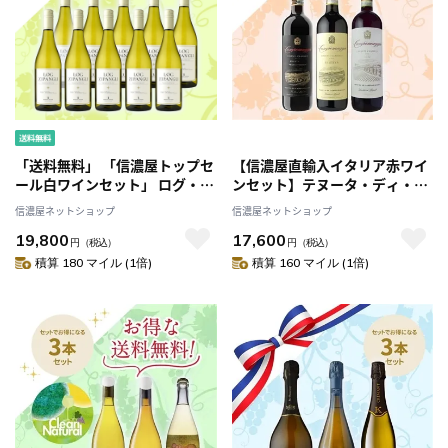
「送料無料」 「信濃屋トップセ
【信濃屋直輸入イタリア赤ワイ
ール白ワインセット」 ログ・ジ
ンセット】テヌータ・ディ・カ
パング by インヴィーヴォ ソー
ンポマッジオ キャンティ・クラ
信濃屋ネットショップ
信濃屋ネットショップ
ヴィニヨン・ブラン お得な10本
ッシコ お得な3本セット
19,800
17,600
セット
円
（税込）
円
（税込）
積算 180 マイル (1倍)
積算 160 マイル (1倍)