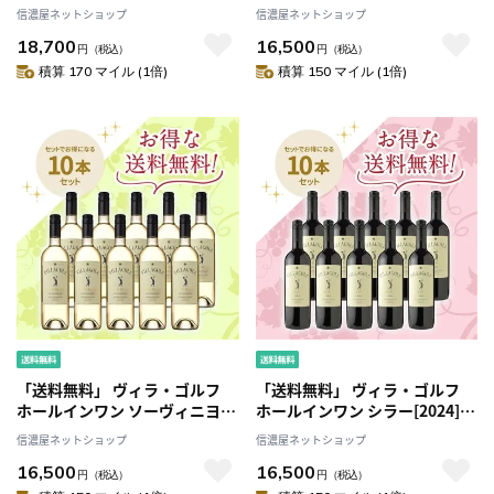
ブラン・ド・ブラン お得な10本
[2024] お得な10本セット
信濃屋ネットショップ
信濃屋ネットショップ
セット
18,700
16,500
円
（税込）
円
（税込）
積算 170 マイル (1倍)
積算 150 マイル (1倍)
「送料無料」 ヴィラ・ゴルフ
「送料無料」 ヴィラ・ゴルフ
ホールインワン ソーヴィニヨ
ホールインワン シラー[2024]
ン・ブラン[2024] お得な10本セ
お得な10本セット
信濃屋ネットショップ
信濃屋ネットショップ
ット
16,500
16,500
円
（税込）
円
（税込）