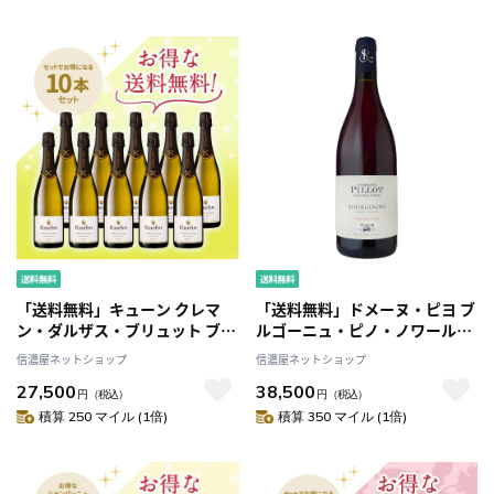
「送料無料」キューン クレマ
「送料無料」ドメーヌ・ピヨ ブ
ン・ダルザス・ブリュット ブラ
ルゴーニュ・ピノ・ノワール
ン・ド・ブラン お得な10本セッ
[2023] お得な10本セット
信濃屋ネットショップ
信濃屋ネットショップ
ト
27,500
38,500
円
（税込）
円
（税込）
積算 250 マイル (1倍)
積算 350 マイル (1倍)