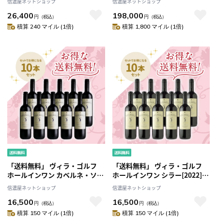
信濃屋ネットショップ
信濃屋ネットショップ
26,400
198,000
円
（税込）
円
（税込）
積算 240 マイル (1倍)
積算 1,800 マイル (1倍)
「送料無料」 ヴィラ・ゴルフ
「送料無料」 ヴィラ・ゴルフ
ホールインワン カベルネ・ソー
ホールインワン シラー[2022]
ヴィニヨン[2022] お得な10本セ
お得な10本セット
信濃屋ネットショップ
信濃屋ネットショップ
ット
16,500
16,500
円
（税込）
円
（税込）
積算 150 マイル (1倍)
積算 150 マイル (1倍)