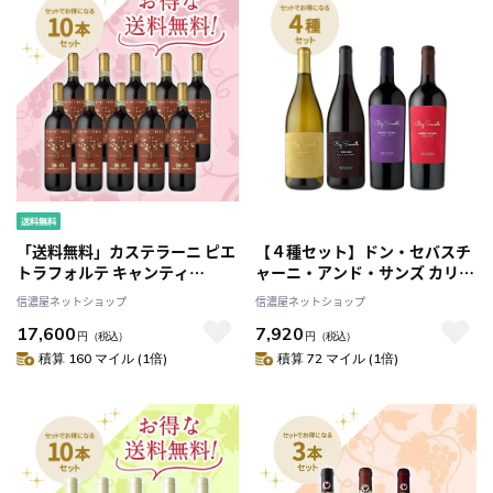
「送料無料」カステラーニ ピエ
【４種セット】ドン・セバスチ
トラフォルテ キャンティ
ャーニ・アンド・サンズ カリフ
D.O.C.G. [2023] お得な10本セ
ォルニア ワイン お得な４種セ
信濃屋ネットショップ
信濃屋ネットショップ
ット
ット
17,600
7,920
円
（税込）
円
（税込）
積算 160 マイル (1倍)
積算 72 マイル (1倍)