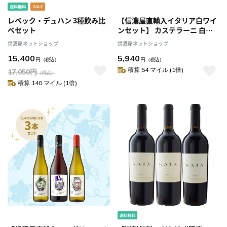
レベック・デュハン 3種飲み比
【信濃屋直輸入イタリア白ワイ
べセット
ンセット】 カステラーニ 白ワ
イン お得な3本セット
信濃屋ネットショップ
信濃屋ネットショップ
15,400
5,940
円
（税込）
円
（税込）
積算 54 マイル (1倍)
17,050
円
（税込）
積算 140 マイル (1倍)