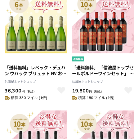
「送料無料」レベック・デュハ
「送料無料」 「信濃屋トップセ
ン ウバック ブリュット NV お得
ールボルドーワインセット」 エ
な6本セット
ヴリン ボルドー・ルージュ お
信濃屋ネットショップ
信濃屋ネットショップ
得な10本セット
36,300
19,800
円
（税込）
円
（税込）
積算 330 マイル (1倍)
積算 180 マイル (1倍)