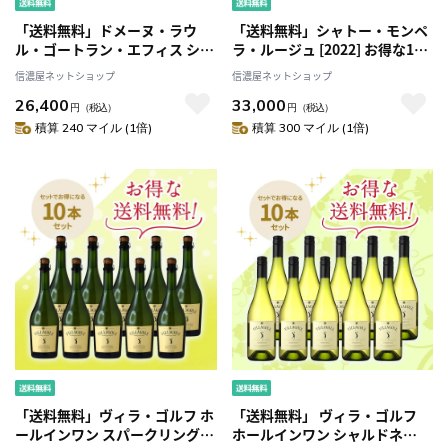
「送料無料」ドメーヌ・ラウ
「送料無料」シャトー・モンペ
ル・ゴートラン・エフィス シャ
ラ・ルージュ [2022] お得な10
ブリ プルミエ・クリュ ヴァイ
本セット
信濃屋ネットショップ
信濃屋ネットショップ
ヨン [2023] お得な4本セット
26,400
33,000
円
（税込）
円
（税込）
積算 240 マイル (1倍)
積算 300 マイル (1倍)
「送料無料」ヴィラ・ゴルフ ホ
「送料無料」 ヴィラ・ゴルフ
ールインワン スパークリング
ホールインワン シャルドネ