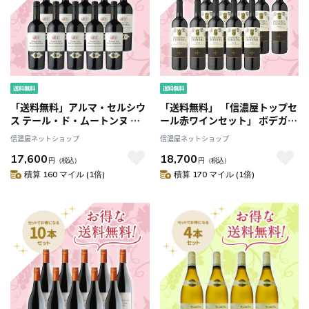
「送料無料」アルマ・セルシウ
「送料無料」 「信濃屋トップセ
ス テール・ド・ムートンヌ カ
ール赤ワインセット」 ボデガ
ベルネ・ソーヴィニヨン[2022]
ス・アルタンザ ドミニオ・デ・
信濃屋ネットショップ
信濃屋ネットショップ
お得な10本セット
エレディア・リオハ お得な10本
17,600
18,700
セット
円
（税込）
円
（税込）
積算 160 マイル (1倍)
積算 170 マイル (1倍)