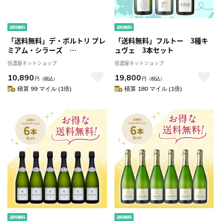
「送料無料」デ・ボルトリ プレ
「送料無料」フルトー 3種キ
ミアム・シラーズ
ュヴェ 3本セット
BIB（2000ml） 6箱セット
信濃屋ネットショップ
信濃屋ネットショップ
10,890
19,800
円
（税込）
円
（税込）
積算 99 マイル (1倍)
積算 180 マイル (1倍)