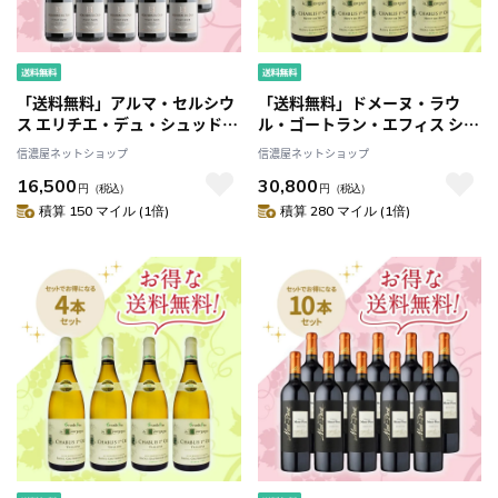
「送料無料」アルマ・セルシウ
「送料無料」ドメーヌ・ラウ
ス エリチエ・デュ・シュッド・
ル・ゴートラン・エフィス シャ
ピノ・ノワール[2023] お得な10
ブリ・プルミエ・クリュ・モ
信濃屋ネットショップ
信濃屋ネットショップ
本セット
ン・ド・ミリュ[2022] お得な4
16,500
30,800
本セット
円
（税込）
円
（税込）
積算 150 マイル (1倍)
積算 280 マイル (1倍)