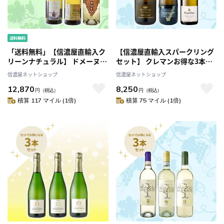
「送料無料」【信濃屋直輸入ク
【信濃屋直輸入スパークリング
リーンナチュラル】 ドメーヌ・
セット】 クレマンお得な3本セ
デュ・ブール・ドワゾーお得な
ット
信濃屋ネットショップ
信濃屋ネットショップ
3本セット
12,870
8,250
円
（税込）
円
（税込）
積算 117 マイル (1倍)
積算 75 マイル (1倍)