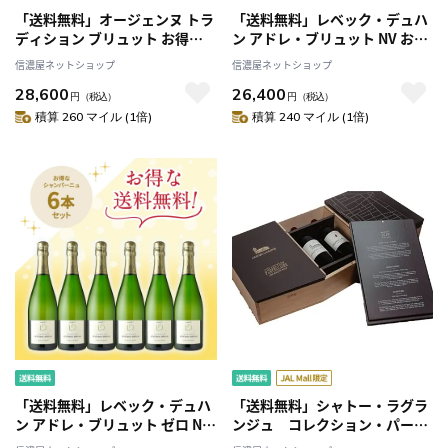
「送料無料」オージェンヌ トラ
「送料無料」レベック・デュハ
ディション ブリュット お得な6
ン アドレ・ブリュット NV お得
本セット
な6本セット
信濃屋ネットショップ
信濃屋ネットショップ
28,600
26,400
円
（税込）
円
（税込）
積算 260 マイル (1倍)
積算 240 マイル (1倍)
「送料無料」レベック・デュハ
「送料無料」シャトー・ラグラ
ン アドレ・ブリュット ゼロ NV
ンジュ コレクション・パーセ
お得な6本セット
レール[2016/2019/2020]