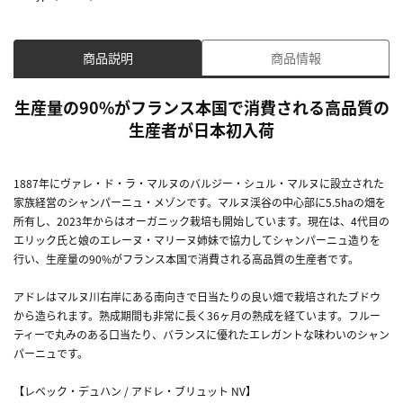
商品説明
商品情報
生産量の90%がフランス本国で消費される高品質の
生産者が日本初入荷
1887年にヴァレ・ド・ラ・マルヌのバルジー・シュル・マルヌに設立された
家族経営のシャンパーニュ・メゾンです。マルヌ渓谷の中心部に5.5haの畑を
所有し、2023年からはオーガニック栽培も開始しています。現在は、4代目の
エリック氏と娘のエレーヌ・マリーヌ姉妹で協力してシャンパーニュ造りを
行い、生産量の90%がフランス本国で消費される高品質の生産者です。
アドレはマルヌ川右岸にある南向きで日当たりの良い畑で栽培されたブドウ
から造られます。熟成期間も非常に長く36ヶ月の熟成を経ています。フルー
ティーで丸みのある口当たり、バランスに優れたエレガントな味わいのシャン
パーニュです。
【レベック・デュハン / アドレ・ブリュット NV】