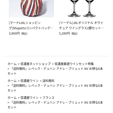
[マーナxJALショッピン
[リーデル]JALオリジナル オヴァ
グ]Shupattoコンパクトバッグ
チュア ワイングラス2脚セット
Drop JAL客室乗務員（LC）スカ
3,960円
（レッドワイン）
5,280円
（税込）
（税込）
ーフ柄
ホーム
>
信濃屋ネットショップ
>
信濃屋厳選ワインセット特集
>
「送料無料」レベック・デュハン アドレ・ブリュット NV お得な6本
セット
ホーム
>
信濃屋ワイン
>
送料無料
>
「送料無料」レベック・デュハン アドレ・ブリュット NV お得な6本
セット
ホーム
>
信濃屋ワイン
>
フランス
>
「送料無料」レベック・デュハン アドレ・ブリュット NV お得な6本
セット