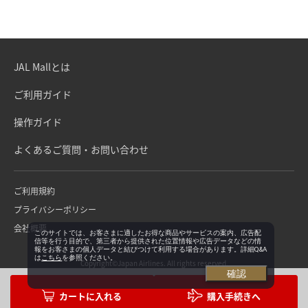
JAL Mallとは
ご利用ガイド
操作ガイド
よくあるご質問・お問い合わせ
ご利用規約
プライバシーポリシー
会社概要
このサイトでは、お客さまに適したお得な商品やサービスの案内、広告配
信等を行う目的で、第三者から提供された位置情報や広告データなどの情
報をお客さまの個人データと結びつけて利用する場合があります。詳細Q&A
は
こちら
を参照ください。
Copyright©Japan Airlines. All rights reserved.
確認
購入手続きへ