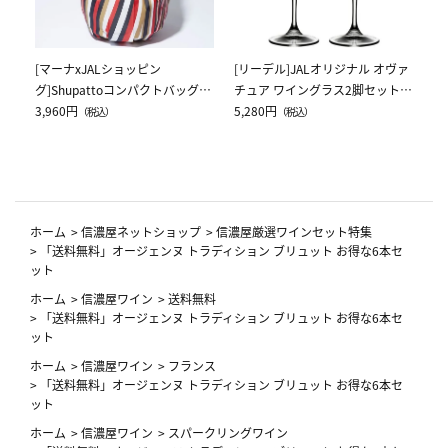
[マーナxJALショッピン
[リーデル]JALオリジナル オヴァ
グ]Shupattoコンパクトバッグ
チュア ワイングラス2脚セット
Drop JAL客室乗務員（LC）スカ
3,960円
（レッドワイン）
5,280円
（税込）
（税込）
ーフ柄
ホーム
>
信濃屋ネットショップ
>
信濃屋厳選ワインセット特集
>
「送料無料」オージェンヌ トラディション ブリュット お得な6本セ
ット
ホーム
>
信濃屋ワイン
>
送料無料
>
「送料無料」オージェンヌ トラディション ブリュット お得な6本セ
ット
ホーム
>
信濃屋ワイン
>
フランス
>
「送料無料」オージェンヌ トラディション ブリュット お得な6本セ
ット
ホーム
>
信濃屋ワイン
>
スパークリングワイン