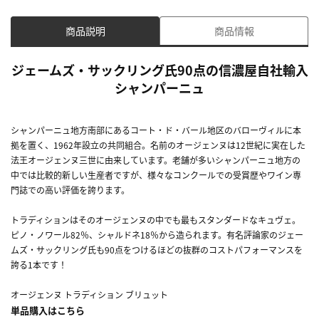
商品説明
商品情報
ジェームズ・サックリング氏90点の信濃屋自社輸入
シャンパーニュ
シャンパーニュ地方南部にあるコート・ド・バール地区のバローヴィルに本
拠を置く、1962年設立の共同組合。名前のオージェンヌは12世紀に実在した
法王オージェンヌ三世に由来しています。老舗が多いシャンパーニュ地方の
中では比較的新しい生産者ですが、様々なコンクールでの受賞歴やワイン専
門誌での高い評価を誇ります。
トラディションはそのオージェンヌの中でも最もスタンダードなキュヴェ。
ピノ・ノワール82％、シャルドネ18％から造られます。有名評論家のジェー
ムズ・サックリング氏も90点をつけるほどの抜群のコストパフォーマンスを
誇る1本です！
オージェンヌ トラディション ブリュット
単品購入はこちら