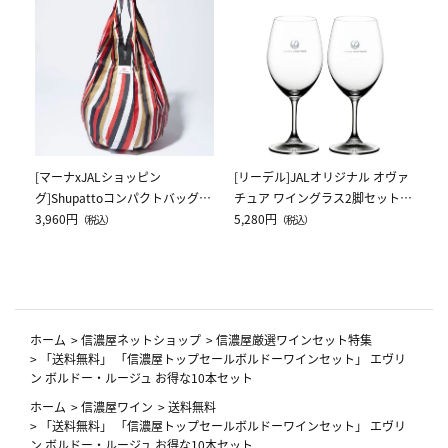
[マーナxJALショッピン
[リーデル]JALオリジナル オヴァ
[
グ]Shupattoコンパクトバッグ
チュア ワイングラス2脚セット
ス
Drop JAL客室乗務員（LC）スカ
3,960円
（レッドワイン）
5,280円
ク
5,
（税込）
（税込）
ーフ柄
ホーム
>
信濃屋ネットショップ
>
信濃屋厳選ワインセット特集
>
「送料無料」 「信濃屋トップセールボルドーワインセット」 エヴリ
ン ボルドー・ルージュ お得な10本セット
ホーム
>
信濃屋ワイン
>
送料無料
>
「送料無料」 「信濃屋トップセールボルドーワインセット」 エヴリ
ン ボルドー・ルージュ お得な10本セット