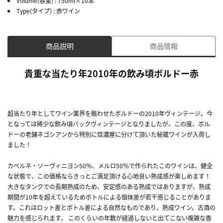
Volume(容量)
: 750ml×10本
Type(タイプ)
: 赤ワイン
商品説明
商品情報
貴重な当たり年2010年の飲み頃ボルドー赤
超当たり年としてワイン業界を賑わせたボルドーの2010年ヴィンテージ。今
となっては稀少な飲み頃バックヴィンテージとなりましたが、この度、ボル
ドーの老舗ネゴシアンから特別に信濃屋に分けて頂いた秘蔵ワインが入荷し
ました！
カベルネ・ソーヴィニヨン50％、メルロ50％で作られたこのワインは、健全
な状態で、この価格ならきっとご満足頂ける心地良い熟成感が楽しめます！
大きなタンクでの長期熟成のため、安定感のある熟成ではありますが、熟成
期間が10年を超えているためボトルによる個体差が若干感じることがありま
す。これはロット差とボトル差による自然なものであり、熟成ワイン、古酒の
魅力を感じられます。 このくらいの年数が経過しないと出てこない複雑な香