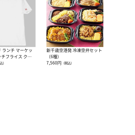
10,800円
（
ド ランチ マーケッ
新千歳空港発 冷凍空弁セット
ッチフライス クル
（6種）
注半袖Ｔシャツ
7,560円
込）
（税込）