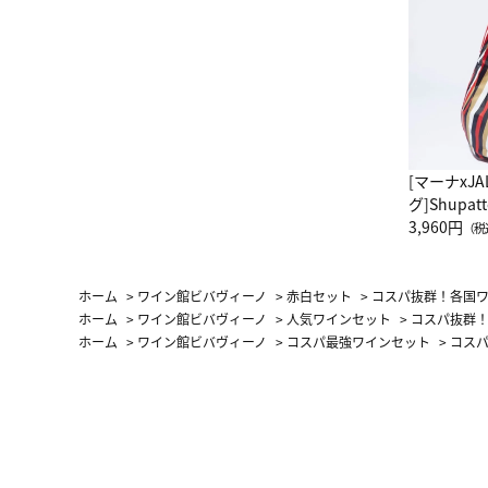
[マーナxJ
グ]Shup
グ Drop 
3,960円
（税
（LC）ス
ホーム
>
ワイン館ビバヴィーノ
>
赤白セット
>
コスパ抜群！各国ワ
ホーム
>
ワイン館ビバヴィーノ
>
人気ワインセット
>
コスパ抜群！
ホーム
>
ワイン館ビバヴィーノ
>
コスパ最強ワインセット
>
コスパ