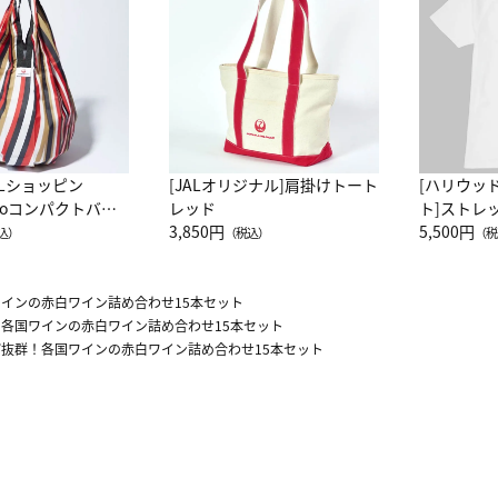
ALショッピン
[JALオリジナル]肩掛けトート
[ハリウッ
attoコンパクトバッ
レッド
ト]ストレ
JAL客室乗務員
3,850円
ーネック別
5,500円
込）
（税込）
（税
カーフ柄
インの赤白ワイン詰め合わせ15本セット
各国ワインの赤白ワイン詰め合わせ15本セット
抜群！各国ワインの赤白ワイン詰め合わせ15本セット