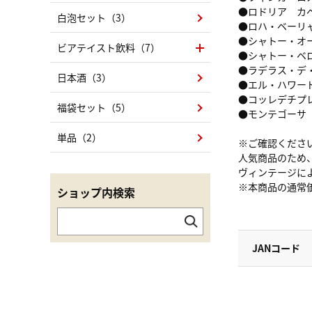
●ロドリア カベ
白泡セット（3）
●ロハ・ベーリャ
●シャトー・オー
ビアテイスト飲料（7）
●シャトー・ベロ
●ラデラス・デ・
日本酒（3）
●エル・ハワード
●コッレデチプレ
福袋セット（5）
●モンテゴーサ 白
単品（2）
※ご確認くださ
人気商品のため
ヴィンテージに
※本商品の通常
ショップ内検索
JANコード