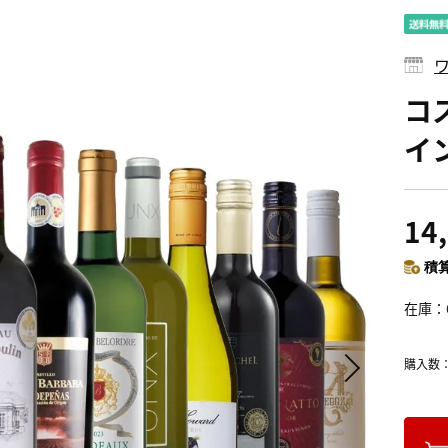
コ
イ
14
積算
在庫
購入数