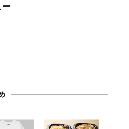
ュー
め
JAL特製
レー 200