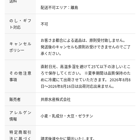
送料
配送不可エリア：離島
のし・ギフ
不可
ト対応
お客さま都合による返品は、原則受付致しません。
キャンセル
発送後のキャンセルも原則お受けできませんのでご了
ポリシー
承ください。
直射日光、高温多湿を避けて25℃以下の涼しいとこ
その他注意
ろで保存してください。 ※夏季期間は品質保持のた
事項
めに冷蔵にて出荷させていただきます。 2026年8月8
日～2026年8月16日は出荷対応出来ません。
販売者
井原水産株式会社
アレルゲン
小麦・乳成分・大豆・ゼラチン
情報
特定商取引
法に基づく
請求後速やかに開示いたします。