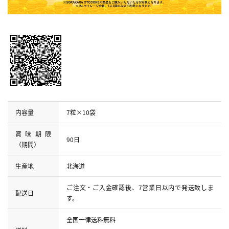
内容量
7粒×10袋
賞味期限
90日
（期間）
生産地
北海道
ご注文・ご入金確認後、7営業日以内で発送致しま
配送日
す。
全国一律送料無料