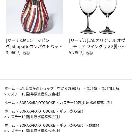
[マーナxJALショッピン
[リーデル]JALオリジナル オヴ
グ]Shupattoコンパクトバッグ
ァチュア ワイングラス2脚セッ
Drop JAL客室乗務員（LC）ス
3,960円
ト（レッドワイン）
5,280円
（税込）
（税込）
カーフ柄
ホーム
>
JAL公式産直ショップ「空からお届け」
>
魚介類
>
魚介加工品
>
カズチー10袋[井原水産株式会社］
ホーム
>
SORAKARA OTODOKE
>
カズチー10袋[井原水産株式会社］
ホーム
>
SORAKARA OTODOKE
>
ギフトから探す
>
カズチー10袋[井原水産株式会社］
ホーム
>
SORAKARA OTODOKE
>
ギフトから探す
>
お歳暮
>
カズチー10袋[井原水産株式会社］