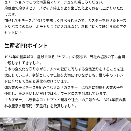
ュエーションでこの北海道発マリアージュをお楽しみください。
冷蔵庫で冷やすとチーズが引き締まりより歯ごたえよくお召し上がりいただ
けます。
加熱してもチーズが溶けて美味しく食べられるので、カズチーを載せたトース
トやパスタの具材、ポテトサラダに入れるなど、料理に使って味と食感のアク
セントに！
生産者PRポイント
1954年の創業以来、屋号である『ヤマニ』の愛称で、当社の塩数の子は全国
で親しまれてきました。
日本の食文化を守りながら、人々の健康に寄与する食品造りをすることを理
念にしています。老舗としての伝統を大切に守りながらも、世の中のトレン
ドに合わせて革新と進化を続けています。
燻製数の子とチーズを組み合わせた「カズチー」は原料に規格外の数の子を
使用し、ただおいしいだけではなくフードロスを削減しています。
「カズチー」は斬新なコンセプトと環境や社会への貢献から、令和4年度の農
林水産祭水産部門「天皇杯」を受賞しました。