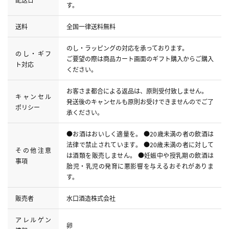
す。
送料
全国一律送料無料
のし・ラッピングの対応を承っております。
のし・ギフ
ご要望の際は商品カート画面のギフト購入からご購入
ト対応
ください。
お客さま都合による返品は、原則受付致しません。
キャンセル
発送後のキャンセルも原則お受けできませんのでご了
ポリシー
承ください。
●お酒はおいしく適量を。 ●20歳未満の者の飲酒は
法律で禁止されています。 ●20歳未満の者に対して
その他注意
は酒類を販売しません。 ●妊娠中や授乳期の飲酒は
事項
胎児・乳児の発育に悪影響を与えるおそれがありま
す。
販売者
水口酒造株式会社
アレルゲン
卵