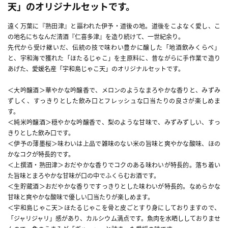
天」のオリジナルセットです。
遠く万葉に『熟田津』と謳われた伊予・道後の地。道後をこよなく愛し、こ
の地名にちなんだ清酒『仁喜多津』を造り続けて、一世紀余り。
先代から受け継いだ、伝統の技で味わい豊かに醸した「地酒飲みくらべ」
と、宇和海で獲れた「ほたるじゃこ」を主原料に、昔ながらに手作業で造り
あげた、愛媛名産「宇和島じゃこ天」のオリジナルセットです。
＜大吟醸酒＞華やかな吟醸香で、メロンのようなまろやかな香りと、みずみ
ずしく、すっきりとした飲み口とフレッシュな口当たりの良さが楽しめま
す。
＜純米吟醸酒＞穏やかな吟醸香で、梨のような甘味で、みずみずしい、すっ
きりとした飲み口です。
＜伊予の薄墨桜＞味わいは上品で雑味のない米の旨味と爽やかな酸味、ほの
かなコクが特長的です。
＜上撰酒・熟田津＞おだやかな香りでコクのある味わいが特長的。落ち着い
た旨味とまろやかな甘味が口の中でふくらむお酒です。
＜生貯蔵酒＞おだやかな香りですっきりとした味わいが特長的。なめらかな
甘味と爽やかな酸味で優しい口当たりが楽しめます。
＜宇和島じゃこ天＞ほたるじゃこを骨と皮ごとすり身にしておりますので、
「ジャリジャリ」感があり、カルシウム満点です。魚肉を水晒ししておりませ