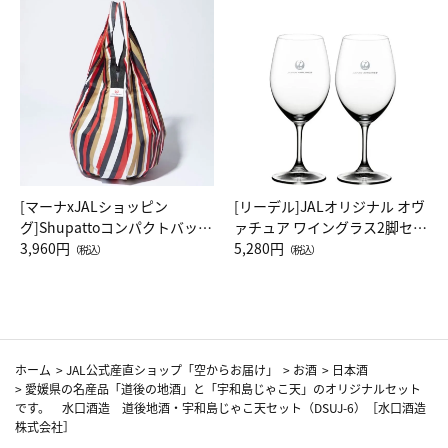
[マーナxJALショッピン
[リーデル]JALオリジナル オヴ
グ]Shupattoコンパクトバッグ
ァチュア ワイングラス2脚セッ
Drop JAL客室乗務員（LC）ス
3,960円
ト（レッドワイン）
5,280円
（税込）
（税込）
カーフ柄
ホーム
>
JAL公式産直ショップ「空からお届け」
>
お酒
>
日本酒
>
愛媛県の名産品「道後の地酒」と「宇和島じゃこ天」のオリジナルセット
です。 水口酒造 道後地酒・宇和島じゃこ天セット（DSUJ-6）［水口酒造
株式会社］