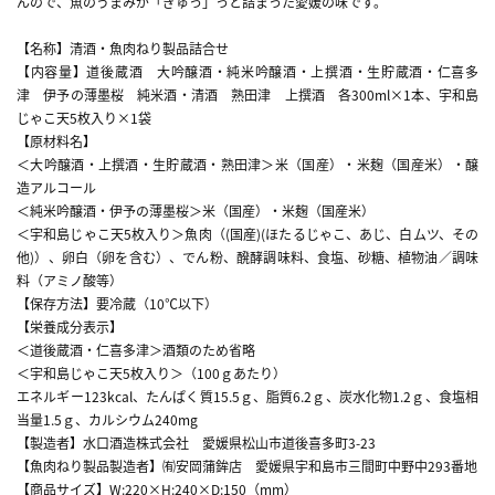
んので、魚のうまみが「ぎゅっ」っと詰まった愛媛の味です。
【名称】清酒・魚肉ねり製品詰合せ
【内容量】道後蔵酒 大吟醸酒・純米吟醸酒・上撰酒・生貯蔵酒・仁喜多
津 伊予の薄墨桜 純米酒・清酒 熟田津 上撰酒 各300ml×1本、宇和島
じゃこ天5枚入り×1袋
【原材料名】
＜大吟醸酒・上撰酒・生貯蔵酒・熟田津＞米（国産）・米麹（国産米）・醸
造アルコール
＜純米吟醸酒・伊予の薄墨桜＞米（国産）・米麹（国産米）
＜宇和島じゃこ天5枚入り＞魚肉（(国産)(ほたるじゃこ、あじ、白ムツ、その
他)）、卵白（卵を含む）、でん粉、醗酵調味料、食塩、砂糖、植物油／調味
料（アミノ酸等）
【保存方法】要冷蔵（10℃以下）
【栄養成分表示】
＜道後蔵酒・仁喜多津＞酒類のため省略
＜宇和島じゃこ天5枚入り＞（100ｇあたり）
エネルギー123kcal、たんぱく質15.5ｇ、脂質6.2ｇ、炭水化物1.2ｇ、食塩相
当量1.5ｇ、カルシウム240mg
【製造者】水口酒造株式会社 愛媛県松山市道後喜多町3-23
【魚肉ねり製品製造者】㈲安岡蒲鉾店 愛媛県宇和島市三間町中野中293番地
【商品サイズ】W:220×H:240×D:150（mm）