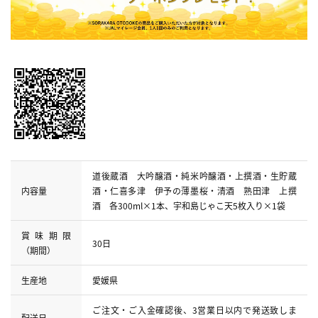
道後蔵酒 大吟醸酒・純米吟醸酒・上撰酒・生貯蔵
内容量
酒・仁喜多津 伊予の薄墨桜・清酒 熟田津 上撰
酒 各300ml×1本、宇和島じゃこ天5枚入り×1袋
賞味期限
30日
（期間）
生産地
愛媛県
ご注文・ご入金確認後、3営業日以内で発送致しま
配送日