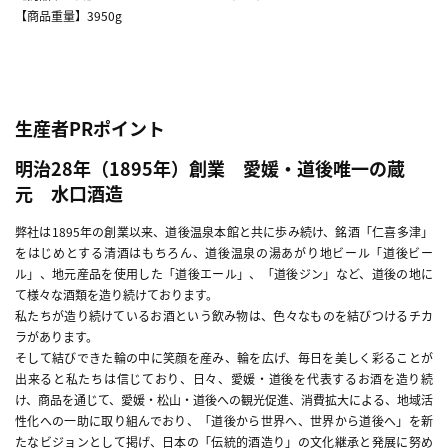
【商品重量】3950g
生産者PRポイント
明治28年（1895年）創業 愛媛・道後唯一の蔵
元 水口酒造
弊社は1895年の創業以来、道後温泉本館と共に歩み続け、銘酒「仁喜多津」
をはじめとする清酒はもちろん、道後温泉の湯あがり地ビール「道後ビー
ル」、地元産品を使用した「道後エール」、「道後ジン」など、道後の地に
て様々な酒類を造り続けております。
私たちが造り続けているお酒という飲み物は、色々なものを結びつけるチカ
ラがあります。
そして結びできた輪の中に笑顔を産み、輪を広げ、毎日を美しく彩ることが
出来ると私たちは信じており、日々、愛媛・道後を代表するお酒を造り続
け、商品を通じて、愛媛・松山・道後への観光促進、消費拡大による、地域活
性化への一助に取り組んでおり、「道後から世界へ、世界から道後へ」を新
たなビジョンとして掲げ、日本の「伝統的酒造り」の文化継承と発展に努め