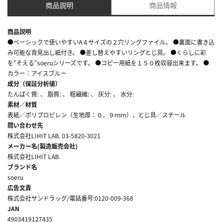
商品説明
商品情報
商品説明
●ベーシックで使いやすいA４サイズの２穴リングファイル。 ●裏面に書き込
み可能な背見出し紙付き。 ●差し替えやすいリングとじ具。 ●くらしに彩
を"そえる”soeruシリーズです。 ●コピー用紙を１５０枚収容出来ます。 ●
カラー：アイスブルー
成分（保証分析値）
たんぱく質: 、 脂質: 、 粗繊維: 、 灰分: 、 水分:
素材／材質
表紙／ポリプロピレン（生地厚：０．９ｍｍ）、とじ具／スチール
問い合わせ先
株式会社LIHIT LAB. 03-5820-3021
メーカー名(製造販売会社)
株式会社LIHIT LAB.
ブランド名
soeru
広告文責
株式会社サンドラッグ/電話番号:0120-009-368
JAN
4903419127435