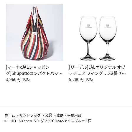
[マーナxJALショッピン
[リーデル]JALオリジナル オヴ
グ]Shupattoコンパクトバッグ
ァチュア ワイングラス2脚セッ
Drop JAL客室乗務員（LC）ス
3,960円
ト（レッドワイン）
5,280円
（税込）
（税込）
カーフ柄
ホーム
>
サンドラッグ
>
文具
>
家庭・事務用品
>
LIHITLAB.soeruリングフアイルA4Sアイスブルー 1個