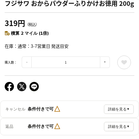
フジサワ おからパウダーふりかけお徳用 200g
319円
（税込）
積算 2 マイル (1倍)
在庫
通常：3-7営業日 発送目安
購入数：
△
条件付きで可
キャンセル
詳細を見る
▼
△
条件付きで可
返品
詳細を見る
▼