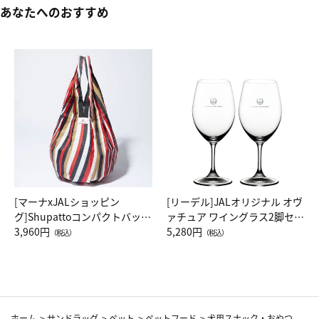
あなたへのおすすめ
[マーナxJALショッピン
[リーデル]JALオリジナル オヴ
グ]Shupattoコンパクトバッグ
ァチュア ワイングラス2脚セッ
Drop JAL客室乗務員（LC）ス
3,960円
ト（レッドワイン）
5,280円
（税込）
（税込）
カーフ柄
ホーム
>
サンドラッグ
>
ペット
>
ペットフード
>
犬用スナック・おやつ