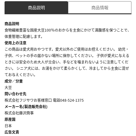
商品説明
商品情報
商品説明
食物繊維豊富な国産大豆100％のおからを主食にかけて満腹感を保つことで、
体重管理に配慮します。
使用上の注意
この商品は愛犬用おやつです。愛犬以外のご使用はお控えください。 幼児・
子供、ペットの手の届かない場所に保存してください。 子供が愛犬に与える
ときには安全のため大人が立会い、手などを噛まれないように注意してくだ
さい。 シニア犬には、お湯をかけて柔らかくして、冷ましてから主食に混ぜ
てお与えください。
成分／分量
大豆
問い合わせ先
株式会社フジサワお客様窓口 電話048-524-1375
メーカー名(製造販売会社)
株式会社藤沢商事
原産国
日本
広告文責