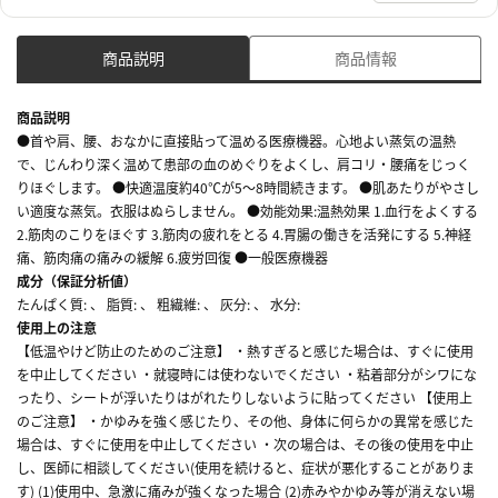
商品説明
商品情報
商品説明
●首や肩、腰、おなかに直接貼って温める医療機器。心地よい蒸気の温熱
で、じんわり深く温めて患部の血のめぐりをよくし、肩コリ・腰痛をじっく
りほぐします。 ●快適温度約40℃が5～8時間続きます。 ●肌あたりがやさし
い適度な蒸気。衣服はぬらしません。 ●効能効果:温熱効果 1.血行をよくする
2.筋肉のこりをほぐす 3.筋肉の疲れをとる 4.胃腸の働きを活発にする 5.神経
痛、筋肉痛の痛みの緩解 6.疲労回復 ●一般医療機器
成分（保証分析値）
たんぱく質: 、 脂質: 、 粗繊維: 、 灰分: 、 水分:
使用上の注意
【低温やけど防止のためのご注意】 ・熱すぎると感じた場合は、すぐに使用
を中止してください ・就寝時には使わないでください ・粘着部分がシワにな
ったり、シートが浮いたりはがれたりしないように貼ってください 【使用上
のご注意】 ・かゆみを強く感じたり、その他、身体に何らかの異常を感じた
場合は、すぐに使用を中止してください ・次の場合は、その後の使用を中止
し、医師に相談してください(使用を続けると、症状が悪化することがありま
す) (1)使用中、急激に痛みが強くなった場合 (2)赤みやかゆみ等が消えない場