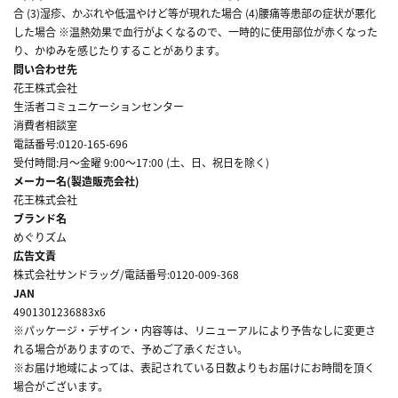
合 (3)湿疹、かぶれや低温やけど等が現れた場合 (4)腰痛等患部の症状が悪化
した場合 ※温熱効果で血行がよくなるので、一時的に使用部位が赤くなった
り、かゆみを感じたりすることがあります。
問い合わせ先
花王株式会社
生活者コミュニケーションセンター
消費者相談室
電話番号:0120-165-696
受付時間:月～金曜 9:00～17:00 (土、日、祝日を除く)
メーカー名(製造販売会社)
花王株式会社
ブランド名
めぐりズム
広告文責
株式会社サンドラッグ/電話番号:0120-009-368
JAN
4901301236883x6
※パッケージ・デザイン・内容等は、リニューアルにより予告なしに変更さ
れる場合がありますので、予めご了承ください。
※お届け地域によっては、表記されている日数よりもお届けにお時間を頂く
場合がございます。