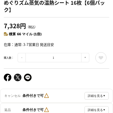
めぐりズム蒸気の温熱シート 16枚【6個パッ
ク】
7,328円
（税込）
積算 66 マイル (1倍)
在庫
通常: 3-7営業日 発送目安
購入数：
△
条件付きで可
キャンセル
詳細を見る
▼
△
条件付きで可
返品
詳細を見る
▼