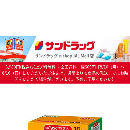
3,980円(税込)以上送料無料 ・全国送料一律600円【8/10（月）～
8/16（日）にいただいたご注文は、通常よりも商品の発送までにお時
間をいただく場合がございます。予めご了承ください】