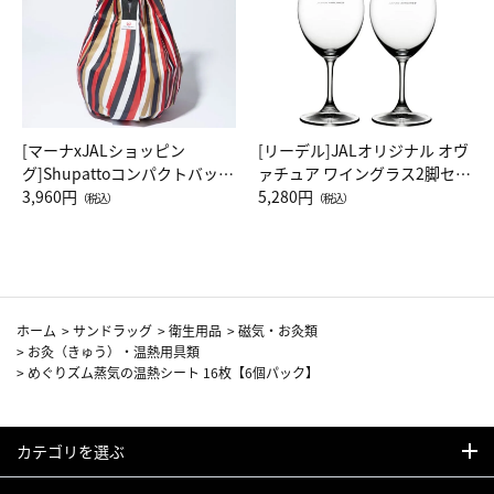
[マーナxJALショッピン
[リーデル]JALオリジナル オヴ
グ]Shupattoコンパクトバッグ
ァチュア ワイングラス2脚セッ
Drop JAL客室乗務員（LC）ス
3,960円
ト（レッドワイン）
5,280円
（税込）
（税込）
カーフ柄
ホーム
>
サンドラッグ
>
衛生用品
>
磁気・お灸類
>
お灸（きゅう）・温熱用具類
>
めぐりズム蒸気の温熱シート 16枚【6個パック】
カテゴリを選ぶ