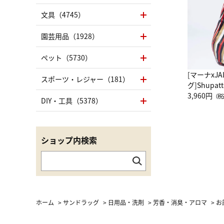
文具（4745）
園芸用品（1928）
ペット（5730）
[マーナxJ
スポーツ・レジャー（181）
グ]Shup
グ Drop 
3,960円
（税
DIY・工具（5378）
（LC）ス
ショップ内検索
ホーム
>
サンドラッグ
>
日用品・洗剤
>
芳香・消臭・アロマ
>
お