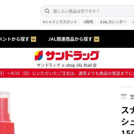
#シャインマスカット
#財布
#JALカレンダー
ベントから探す
JAL関連商品から探す
8/10（月）～8/16（日）にいただいたご注文は、通常よりも商品の発送
サ
ス
シ
15