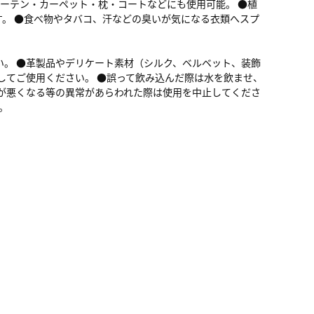
カーテン・カーペット・枕・コートなどにも使用可能。 ●植
。 ●食べ物やタバコ、汗などの臭いが気になる衣類へスプ
。 ●革製品やデリケート素材（シルク、ベルベット、装飾
してご使用ください。 ●誤って飲み込んだ際は水を飲ませ、
が悪くなる等の異常があらわれた際は使用を中止してくださ
。