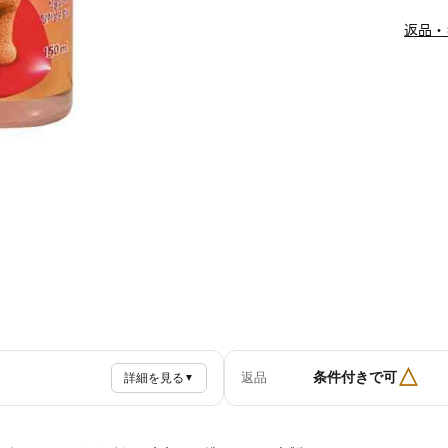
返品・
△
条件付きで可
返品
詳細を見る
▼