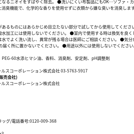
になるニオイをすばやく除去。 ●洗いにくい布製品にもOK…ソファ・
た消臭機能で、化学的な香りを使用せずに衣類から嫌な臭いを消臭します
があるものにはあらかじめ目立たない部分で試してから使用してください
撥水加工には使用しないでください。 ●室内で使用する時は換気を良く
は水でよく洗い流し、異常が残る場合は医師にご相談ください。 ●気分
手の届く所に置かないでください。 ●用途以外には使用しないでください
PEG-60水添ヒマシ油、香料、消臭剤、安定剤、pH調整剤
スコーポレーション株式会社 03-5763-5917
販売会社)
ールスコーポレーション株式会社
/電話番号:0120-009-368
x3