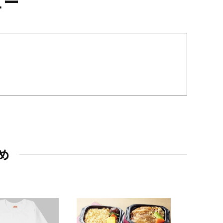
ュー
め
JAL特製
レー 200