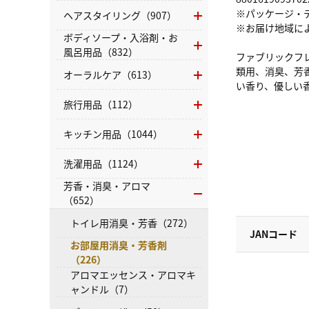
※パッケージ・
ヘアスタイリング（907）
※お届け地域に
ボディソープ・入浴剤・お
風呂用品（832）
ファブリックフ
類用、消臭、芳香
オーラルケア（613）
い香り、優しい
旅行用品（112）
キッチン用品（1044）
洗濯用品（1124）
芳香・消臭・アロマ
（652）
トイレ用消臭・芳香（272）
JANコード
お部屋用消臭・芳香剤
（226）
アロマエッセンス・アロマキ
ャンドル（7）