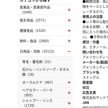
●瞬間消臭…気
物をベースとし
医薬品・医薬部外品
レーするだけ。
（1940）
使用上の注意
衛生用品（2571）
●シミ等の心配
のある衣類）、
健康食品（1520）
目に入った場合
い。 ●子供の
飲料・食品（2969）
成分／分量
水、エタノール、
日用品・洗剤（10115）
問い合わせ先
アメリカンディール
育毛・養毛剤（21）
メーカー名(製造
アメリカンディ
石けん・ハンドソープ・タオル
ブランド名
類（18）
スナッグル
オーラルケア（467）
原産国
韓国
ヘアカラー・パーマ
広告文責
（993）
株式会社サンドラッグ
シャンプー・リンス
JAN
（1729）
8801619093702