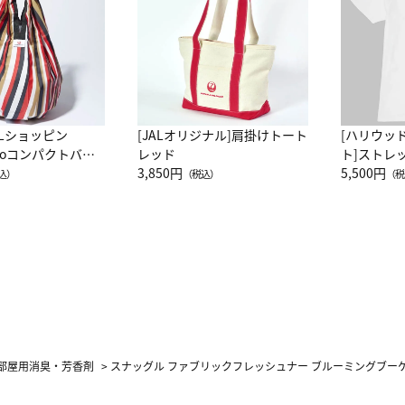
ALショッピン
[JALオリジナル]肩掛けトート
[ハリウッ
attoコンパクトバッ
レッド
ト]ストレ
JAL客室乗務員
3,850円
ーネック別
5,500円
込）
（税込）
（税
カーフ柄
部屋用消臭・芳香剤
>
スナッグル ファブリックフレッシュナー ブルーミングブーケ 15