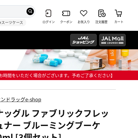
ログイン
クーポン
お気入り
注文履歴
カート
#スーツケース
までにお時間をいただく場合がございます。予めご了承ください】
ンドラッグe-shop
ナッグル ファブリックフレッ
ュナー ブルーミングブーケ
0ml [3個セット]