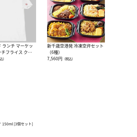
10,800円
（
ド ランチ マーケッ
新千歳空港発 冷凍空弁セット
ッチフライス クル
（6種）
注半袖Ｔシャツ
7,560円
込）
（税込）
0ml [3個セット]