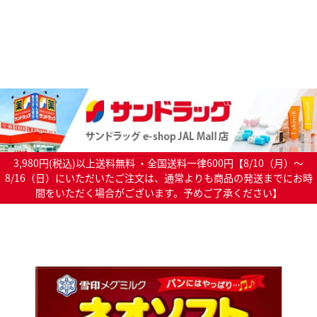
3,980円(税込)以上送料無料 ・全国送料一律600円【8/10（月）～
8/16（日）にいただいたご注文は、通常よりも商品の発送までにお時
間をいただく場合がございます。予めご了承ください】