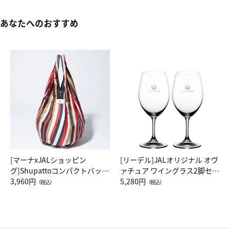
あなたへのおすすめ
[マーナxJALショッピン
[リーデル]JALオリジナル オヴ
グ]Shupattoコンパクトバッグ
ァチュア ワイングラス2脚セッ
Drop JAL客室乗務員（LC）ス
3,960円
ト（レッドワイン）
5,280円
（税込）
（税込）
カーフ柄