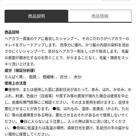
商品説明
商品情報
商品説明
ヘアカラー直後のケアに着目したシャンプー。 そのこだわりがヘアカラーの
キレイをグレードアップします。 洗浄力に優れ、かつ髪の内部の染料を流出
させにくいシャンプーで、余分なヘアカラー剤をしっかり除去します。 毛髪
の表面が親水化するのを防ぐことで、からまることなく、毛髪・頭皮をスッ
キリ洗い上げます。
成分（保証分析値）
たんぱく質: 、 脂質: 、 粗繊維: 、 灰分: 、 水分:
使用上の注意
●使用中、または使用した肌に直射日光があたって、赤み、はれ、かゆみ、か
ぶれ、刺激、色抜け（白斑等）や黒ずみ等の異常が現れた場合は使用を中止
し、皮膚科専門医等にご相談ください。 そのまま使用を続けますと、症状を
悪化させることがあります。 ●傷、はれもの、湿疹、皮膚炎（かぶれ、ただ
れ）等の皮膚障害がある時は、悪化させるおそれがあるので使用しないでく
ださい。 ●目に入らないよう注意し、入った時は直ちに洗い流してくださ
い。 ●極端に低温または高温の場所、直射日光を避け、乳幼児の手の届かな
い場所に保管してください。