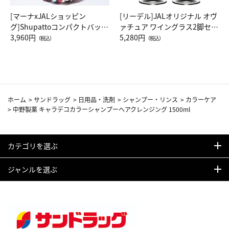
[マーナxJALショッピン
[リーデル]JALオリジナル オヴ
グ]Shupattoコンパクトバッグ
ァチュア ワイングラス2脚セッ
Drop JAL客室乗務員（LC）ス
3,960円
ト（レッドワイン）
5,280円
（税込）
（税込）
カーフ柄
ホーム
>
サンドラッグ
>
日用品・洗剤
>
シャンプー・リンス
>
カラーケア
>
中野製薬 キャラデコカラーシャンプーヘアクレンジング 1500ml
カテゴリを選ぶ
ジャンルを選ぶ