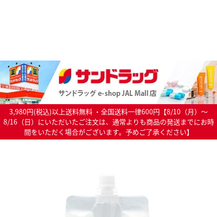
3,980円(税込)以上送料無料 ・全国送料一律600円【8/10（月）～
8/16（日）にいただいたご注文は、通常よりも商品の発送までにお時
間をいただく場合がございます。予めご了承ください】