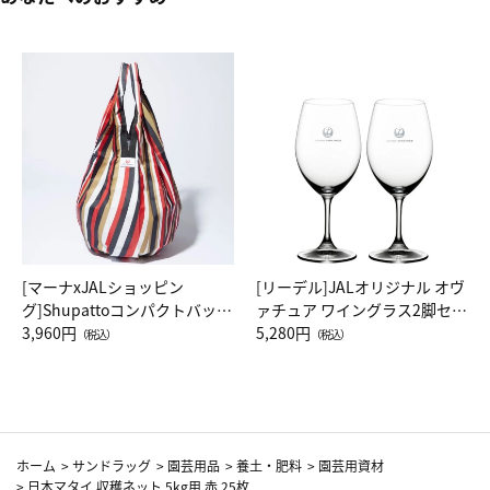
[マーナxJALショッピン
[リーデル]JALオリジナル オヴ
グ]Shupattoコンパクトバッグ
ァチュア ワイングラス2脚セッ
Drop JAL客室乗務員（LC）ス
3,960円
ト（レッドワイン）
5,280円
（税込）
（税込）
カーフ柄
ホーム
>
サンドラッグ
>
園芸用品
>
養土・肥料
>
園芸用資材
>
日本マタイ 収穫ネット 5kg用 赤 25枚