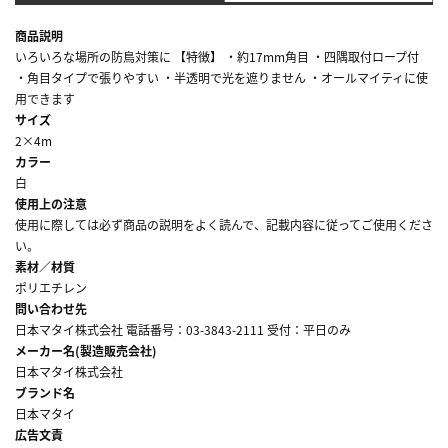
商品説明
いろいろな場所の防鳥対策に 【特徴】 ・約17mm角目 ・四隅取付ロープ付
・角目タイプで張りやすい ・半透明で光を遮りません ・オールマイティに使
用できます
サイズ
2×4m
カラー
白
使用上の注意
使用に際しては必ず商品の説明をよく読んで、記載内容に従ってご使用くださ
い。
素材／材質
ポリエチレン
問い合わせ先
日本マタイ株式会社 電話番号：03-3843-2111 受付：平日のみ
メーカー名(製造販売会社)
日本マタイ株式会社
ブランド名
日本マタイ
広告文責