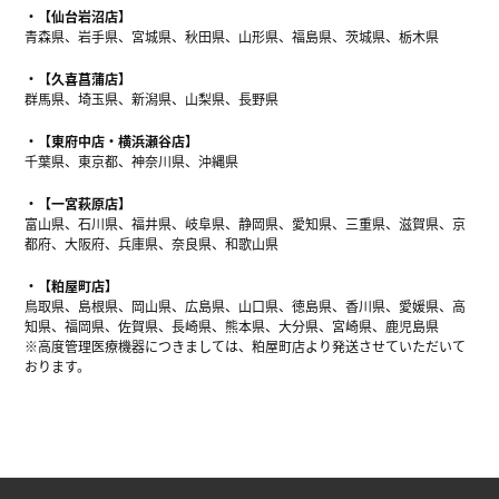
【仙台岩沼店】
青森県、岩手県、宮城県、秋田県、山形県、福島県、茨城県、栃木県
【久喜菖蒲店】
群馬県、埼玉県、新潟県、山梨県、長野県
【東府中店・横浜瀬谷店】
千葉県、東京都、神奈川県、沖縄県
【一宮萩原店】
富山県、石川県、福井県、岐阜県、静岡県、愛知県、三重県、滋賀県、京
都府、大阪府、兵庫県、奈良県、和歌山県
【粕屋町店】
鳥取県、島根県、岡山県、広島県、山口県、徳島県、香川県、愛媛県、高
知県、福岡県、佐賀県、長崎県、熊本県、大分県、宮崎県、鹿児島県
※高度管理医療機器につきましては、粕屋町店より発送させていただいて
おります。