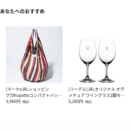
あなたへのおすすめ
[マーナxJALショッピン
[リーデル]JALオリジナル オヴ
グ]Shupattoコンパクトバッグ
ァチュア ワイングラス2脚セッ
Drop JAL客室乗務員（LC）ス
3,960円
ト（レッドワイン）
5,280円
（税込）
（税込）
カーフ柄