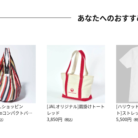
あなたへのおすす
ALショッピン
[JALオリジナル]肩掛けトート
[ハリウッ
attoコンパクトバッ
レッド
ト]ストレ
JAL客室乗務員
3,850円
ーネック別
5,500円
込）
（税込）
（税
カーフ柄