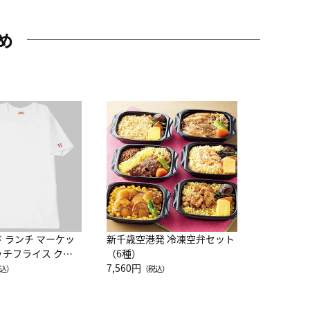
め
JAL特製
レー 200
10,800円
（
ド ランチ マーケッ
新千歳空港発 冷凍空弁セット
ッチフライス クル
（6種）
注半袖Ｔシャツ
7,560円
込）
（税込）