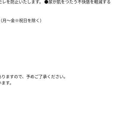
モレを防止いたします。 ●尿が肌をつたう不快感を軽減する
０（月～金※祝日を除く）
ありますので、予めご了承ください。
います。