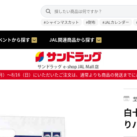
#シャインマスカット
#財布
#JALカレンダー
ベントから探す
JAL関連商品から探す
8/10（月）～8/16（日）にいただいたご注文は、通常よりも商品の発送
サ
白
り