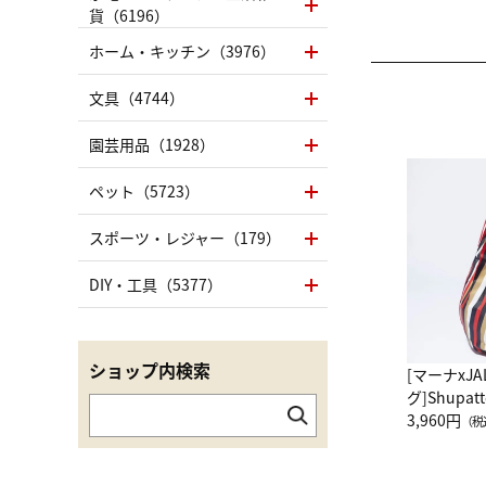
貨（6196）
ホーム・キッチン（3976）
文具（4744）
園芸用品（1928）
ペット（5723）
スポーツ・レジャー（179）
DIY・工具（5377）
ショップ内検索
[マーナxJ
グ]Shup
グ Drop 
3,960円
（税
（LC）ス