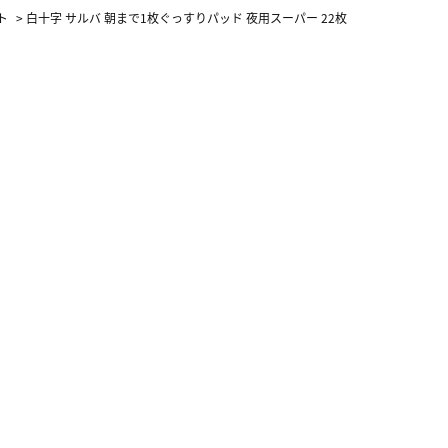
ト
>
白十字 サルバ 朝まで1枚ぐっすりパッド 夜用スーパー 22枚