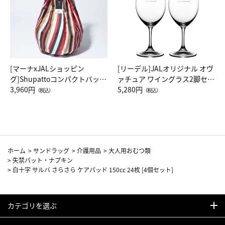
[マーナxJALショッピン
[リーデル]JALオリジナル オヴ
グ]Shupattoコンパクトバッグ
ァチュア ワイングラス2脚セッ
Drop JAL客室乗務員（LC）ス
3,960円
ト（レッドワイン）
5,280円
（税込）
（税込）
カーフ柄
ホーム
>
サンドラッグ
>
介護用品
>
大人用おむつ類
>
失禁パット・ナプキン
>
白十字 サルバ さらさら ケアパッド 150cc 24枚 [4個セット]
カテゴリを選ぶ