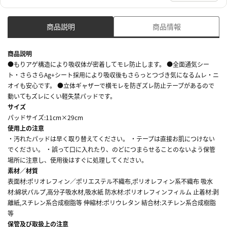
商品説明
商品情報
商品説明
●もりアゲ構造により吸収体が密着してモレ防止します。 ●全面通気シー
ト・さらさらAg+シート採用により吸収後もさらっとつづき気になるムレ・ニ
オイも安心です。 ●立体ギャザーで横モレを防ぎズレ防止テープがあるので
動いてもズレにくい軽失禁パッドです。
サイズ
パッドサイズ:11cm×29cm
使用上の注意
・汚れたパッドは早く取り替えてください。 ・テープは直接お肌につけない
でください。 ・誤って口に入れたり、のどにつまらせることのないよう保管
場所に注意し、使用後はすぐに処理してください。
素材／材質
表面材:ポリオレフィン／ポリエステル不織布,ポリオレフィン系不織布 吸水
材:綿状パルプ,高分子吸水材,吸水紙 防水材:ポリオレフィンフィルム 止着材:剥
離紙,スチレン系合成樹脂等 伸縮材:ポリウレタン 結合材:スチレン系合成樹脂
等
保管及び取扱上の注意