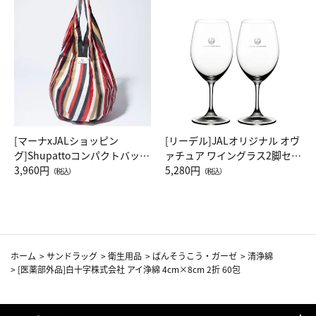
[マーナxJALショッピン
[リーデル]JALオリジナル オヴ
グ]Shupattoコンパクトバッグ
ァチュア ワイングラス2脚セッ
Drop JAL客室乗務員（LC）ス
3,960円
ト（レッドワイン）
5,280円
（税込）
（税込）
カーフ柄
ホーム
>
サンドラッグ
>
衛生用品
>
ばんそうこう・ガーゼ
>
清浄綿
>
[医薬部外品]白十字株式会社 アイ浄綿 4cm×8cm 2折 60包