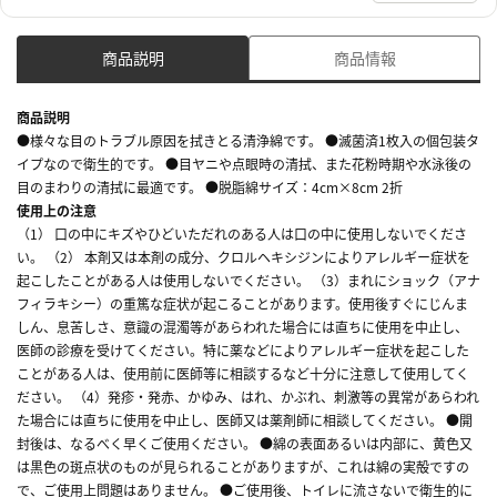
商品説明
商品情報
商品説明
●様々な目のトラブル原因を拭きとる清浄綿です。 ●滅菌済1枚入の個包装タ
イプなので衛生的です。 ●目ヤニや点眼時の清拭、また花粉時期や水泳後の
目のまわりの清拭に最適です。 ●脱脂綿サイズ：4cm×8cm 2折
使用上の注意
（1） 口の中にキズやひどいただれのある人は口の中に使用しないでくださ
い。 （2） 本剤又は本剤の成分、クロルヘキシジンによりアレルギー症状を
起こしたことがある人は使用しないでください。 （3）まれにショック（アナ
フィラキシー）の重篤な症状が起こることがあります。使用後すぐにじんま
しん、息苦しさ、意識の混濁等があらわれた場合には直ちに使用を中止し、
医師の診療を受けてください。特に薬などによりアレルギー症状を起こした
ことがある人は、使用前に医師等に相談するなど十分に注意して使用してく
ださい。 （4）発疹・発赤、かゆみ、はれ、かぶれ、刺激等の異常があらわれ
た場合には直ちに使用を中止し、医師又は薬剤師に相談してください。 ●開
封後は、なるべく早くご使用ください。 ●綿の表面あるいは内部に、黄色又
は黒色の斑点状のものが見られることがありますが、これは綿の実殻ですの
で、ご使用上問題はありません。 ●ご使用後、トイレに流さないで衛生的に