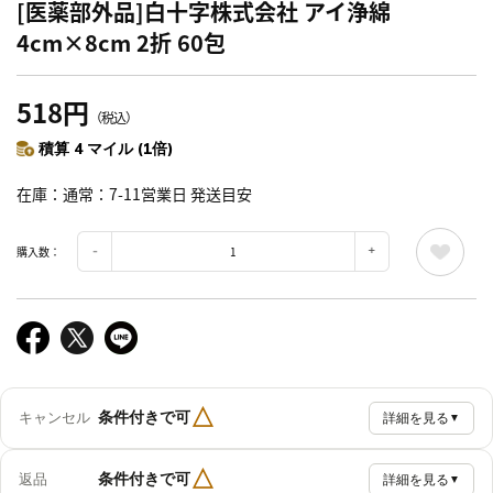
[医薬部外品]白十字株式会社 アイ浄綿
4cm×8cm 2折 60包
518円
（税込）
積算 4 マイル (1倍)
在庫
通常：7-11営業日 発送目安
購入数：
△
条件付きで可
キャンセル
詳細を見る
▼
△
条件付きで可
返品
詳細を見る
▼