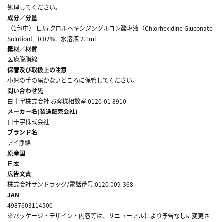
処理してください。
成分／分量
（1包中） 日局 クロルヘキシジングルコン酸塩液（Chlorhexidine Gluconate
Solution） 0.02%、水溶液 2.1ml
素材／材質
医療脱脂綿
保管及び取扱上の注意
小児の手の届かないところに保管してください。
問い合わせ先
白十字株式会社 お客様相談室 0120-01-8910
メーカー名(製造販売会社)
白十字株式会社
ブランド名
アイ浄綿
原産国
日本
広告文責
株式会社サンドラッグ/電話番号:0120-009-368
JAN
4987603114500
※パッケージ・デザイン・内容等は、リニューアルにより予告なしに変更さ