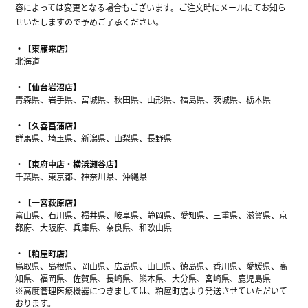
容によっては変更となる場合もございます。ご注文時にメールにてお知ら
せいたしますので予めご了承ください。
【東雁来店】
北海道
【仙台岩沼店】
青森県、岩手県、宮城県、秋田県、山形県、福島県、茨城県、栃木県
【久喜菖蒲店】
群馬県、埼玉県、新潟県、山梨県、長野県
【東府中店・横浜瀬谷店】
千葉県、東京都、神奈川県、沖縄県
【一宮萩原店】
富山県、石川県、福井県、岐阜県、静岡県、愛知県、三重県、滋賀県、京
都府、大阪府、兵庫県、奈良県、和歌山県
【粕屋町店】
鳥取県、島根県、岡山県、広島県、山口県、徳島県、香川県、愛媛県、高
知県、福岡県、佐賀県、長崎県、熊本県、大分県、宮崎県、鹿児島県
※高度管理医療機器につきましては、粕屋町店より発送させていただいて
おります。