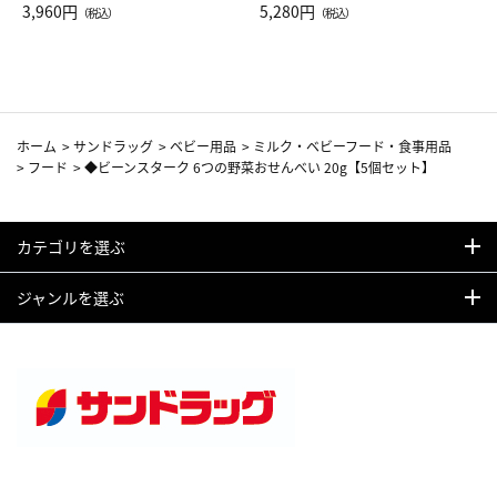
Drop JAL客室乗務員（LC）ス
3,960円
ト（レッドワイン）
5,280円
（税込）
（税込）
カーフ柄
ホーム
>
サンドラッグ
>
ベビー用品
>
ミルク・ベビーフード・食事用品
>
フード
>
◆ビーンスターク 6つの野菜おせんべい 20g【5個セット】
カテゴリを選ぶ
ジャンルを選ぶ