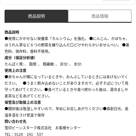
商品説明
商品情報
商品説明
●発育にかかせない栄養素「カルシウム」を強化。 ●にんじん、かぼちゃ、
ほうれん草など６つの野菜を練り込んだ口どけやわらかいおせんべい。 ●着
色料、保存料、香料不使用。
成分（保証分析値）
たんぱく質: 、 脂質: 、 粗繊維: 、 灰分: 、 水分:
使用上の注意
●赤ちゃんが横になっているときや、おんぶしているときにはあげないでく
ださい。 ●うまく飲み込めないことがありますので、必ずそばについて見
守ってあげてください。●食べているときや食べ終わった後は、湯冷ましや
麦茶などをあげてください。
保管及び取扱上の注意
●開封後は吸湿しやすいので、早めにお召しあがりください●直射日光、高
温多湿をさけ常温で保存
問い合わせ先
雪印ビーンスターク株式会社 お客様センター
TEL：0120‐241‐537