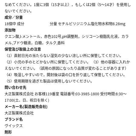
なめてください。1度に3個（15才以上），もしくは2個（5～14才）を使用し
ないでください。
成分／分量
18個中 成分 分量 セチルピリジニウム塩化物水和物8.28mg
添加物
クエン酸,l-メントール，赤色102号,pH調整剤，シリコーン樹脂乳化液，カラ
メル,ブドウ糖液，白糖，タルク,香料
保管及び取扱上の注意
（1）直射日光の当たらない湿気の少ない涼しい所に保管してください。
（2）小児の手のとどかない所に保管してください。 （3）他の容器に入れか
えないでください。（誤用の原因になったり品質が変わることがあります）
（4）吸湿しやすいので，開封後は袋の口を折り返して保管してください。
（5）使用期限を過ぎた製品は使用しないでください。
問い合わせ先
大正製薬株式会社 お客様119番室 電話番号:03-3985-1800 受付時間:8:30～
17:00(土、日、祝日を除く)
メーカー名(製造販売会社)
大正製薬株式会社
ブランド名
ヴイックス
剤形