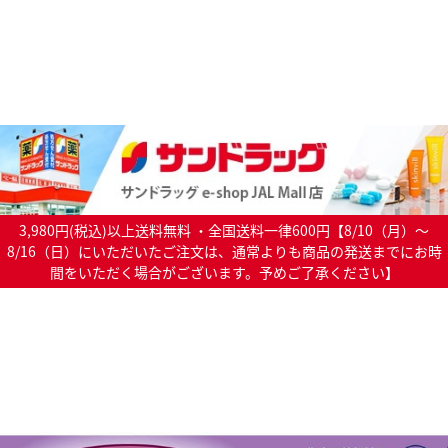
3,980円(税込)以上送料無料 ・全国送料一律600円【8/10（月）～
8/16（日）にいただいたご注文は、通常よりも商品の発送までにお時
間をいただく場合がございます。予めご了承ください】