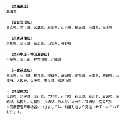
【東雁来店】
北海道
【仙台岩沼店】
青森県、岩手県、宮城県、秋田県、山形県、福島県、茨城県、栃木県
【久喜菖蒲店】
群馬県、埼玉県、新潟県、山梨県、長野県
【東府中店・横浜瀬谷店】
千葉県、東京都、神奈川県、沖縄県
【一宮萩原店】
富山県、石川県、福井県、岐阜県、静岡県、愛知県、三重県、滋賀県、京
都府、大阪府、兵庫県、奈良県、和歌山県
【粕屋町店】
鳥取県、島根県、岡山県、広島県、山口県、徳島県、香川県、愛媛県、高
知県、福岡県、佐賀県、長崎県、熊本県、大分県、宮崎県、鹿児島県
※高度管理医療機器につきましては、粕屋町店より発送させていただいて
おります。