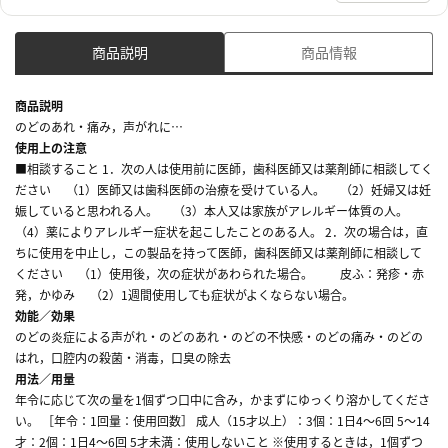
商品説明
商品情報
商品説明
のどのあれ・痛み，声がれに…
使用上の注意
■相談すること 1．次の人は使用前に医師，歯科医師又は薬剤師に相談してく
ださい （1）医師又は歯科医師の治療を受けている人。 （2）妊婦又は妊
娠していると思われる人。 （3）本人又は家族がアレルギー体質の人。
（4）薬によりアレルギー症状を起こしたことのある人。 2．次の場合は，直
ちに使用を中止し，この製品を持って医師，歯科医師又は薬剤師に相談して
ください （1）使用後，次の症状があわられた場合。 皮ふ：発疹・赤
発，かゆみ （2）1週間使用しても症状がよくならない場合。
効能／効果
のどの炎症による声がれ・のどのあれ・のどの不快感・のどの痛み・のどの
はれ，口腔内の殺菌・消毒，口臭の除去
用法／用量
年令に応じて次の量を1個ずつ口中に含み，かまずにゆっくり溶かしてくださ
い。 ［年令：1回量：使用回数］ 成人（15才以上）：3個：1日4～6回 5～14
才：2個：1日4～6回 5才未満：使用しないこと ※使用するときは，1個ずつ