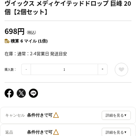
ヴイックス メディケイテッドドロップ 巨峰 20
個【2個セット】
698円
（税込）
積算 6 マイル (1倍)
在庫
通常：2-4営業日 発送目安
購入数：
△
条件付きで可
キャンセル
詳細を見る
▼
△
条件付きで可
返品
詳細を見る
▼