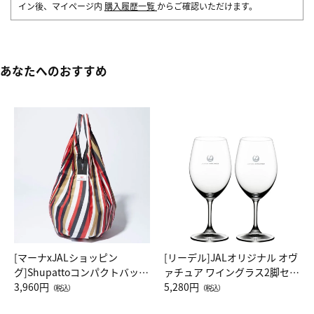
イン後、マイページ内
購入履歴一覧
からご確認いただけます。
あなたへのおすすめ
[マーナxJALショッピン
[リーデル]JALオリジナル オヴ
グ]Shupattoコンパクトバッグ
ァチュア ワイングラス2脚セッ
Drop JAL客室乗務員（LC）ス
3,960円
ト（レッドワイン）
5,280円
（税込）
（税込）
カーフ柄