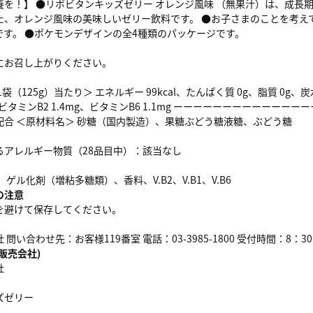
を！】 ●リポビタンキッズゼリー オレンジ風味 （無果汁）は、成長期
た、オレンジ風味の美味しいゼリー飲料です。 ●お子さまのことを考え
です。 ●ポケモンデザインの全4種類のパッケージです。
にお召し上がりください。
袋（125g）当たり＞ エネルギー 99kcal、たんぱく質 0g、脂質 0g、炭水
g、ビタミンB2 1.4mg、ビタミンB6 1.1mg ーーーーーーーーーーーーーー
配合 ＜原材料名＞ 砂糖（国内製造）、果糖ぶどう糖液糖、ぶどう糖
るアレルギー物質（28品目中）：該当なし
ゲル化剤（増粘多糖類）、香料、V.B2、V.B1、V.B6
の注意
を避けて保存してください。
問い合わせ先：お客様119番室 電話：03-3985-1800 受付時間：8：
販売会社)
社
ズゼリー