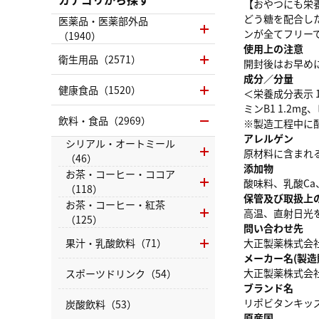
【おやつにも栄養
どう糖を配合し
医薬品・医薬部外品
ンが全てフリー
（1940）
使用上の注意
衛生用品（2571）
開封後はお早め
成分／分量
健康食品（1520）
＜栄養成分表示 1
ミンB1 1.2m
飲料・食品（2969）
※製造工程中に
アレルゲン
シリアル・オートミール
原材料に含まれ
（46）
添加物
お茶・コーヒー・ココア
酸味料、乳酸Ca、
（118）
保管及び取扱上
お茶・コーヒー・紅茶
高温、直射日光
（125）
問い合わせ先
果汁・乳酸飲料（71）
大正製薬株式会社 
メーカー名(製造
大正製薬株式会
スポーツドリンク（54）
ブランド名
リポビタンキッ
炭酸飲料（53）
原産国