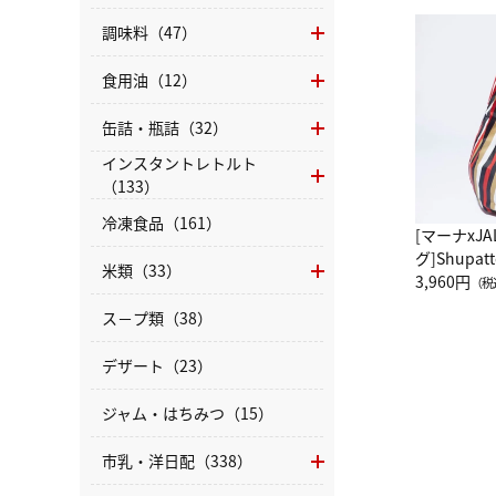
調味料（47）
食用油（12）
缶詰・瓶詰（32）
インスタントレトルト
（133）
冷凍食品（161）
[マーナxJ
グ]Shup
米類（33）
グ Drop 
3,960円
（税
（LC）ス
ス－プ類（38）
デザート（23）
ジャム・はちみつ（15）
市乳・洋日配（338）