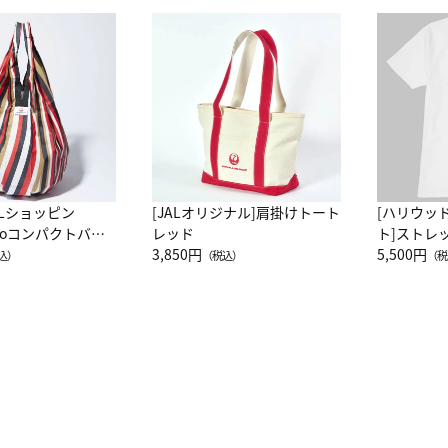
ALショッピン
[JALオリジナル]肩掛けトート
[ハリウッ
attoコンパクトバッ
レッド
ト]ストレ
JAL客室乗務員
3,850円
ーネック別
5,500円
込）
（税込）
（税
カーフ柄