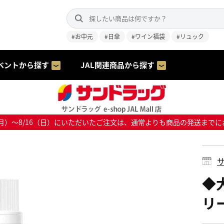
#お中元
#日傘
#ワイン福袋
#リュック
ベントから探す
JAL関連商品から探す
8/10（月）～8/16（日）にいただいたご注文は、通常よりも商品の発送
サ
◆
リー