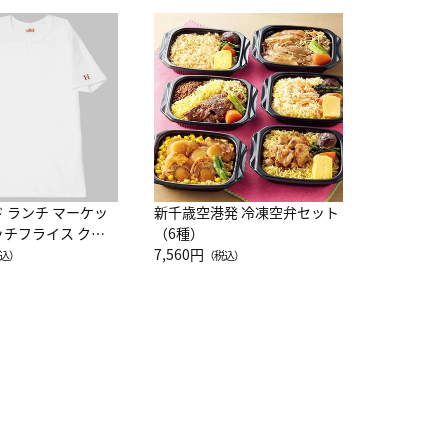
JAL特製
レー 200
10,800円
（
ド ランチ マーケッ
新千歳空港発 冷凍空弁セット
ッチフライス クル
（6種）
注半袖Ｔシャツ
7,560円
込）
（税込）