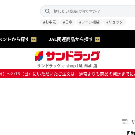
#お中元
#日傘
#ワイン福袋
#リュック
ベントから探す
JAL関連商品から探す
8/10（月）～8/16（日）にいただいたご注文は、通常よりも商品の発送
サ
【