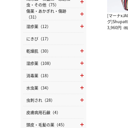
虫・その他（75）
傷薬・あかぎれ・傷跡
[マーナxJ
（31）
グ]Shup
湿疹薬（12）
グ Drop 
3,960円
（税
（LC）ス
にきび（17）
乾燥肌（30）
湿疹薬（108）
消毒薬（18）
水虫薬（34）
虫刺され（28）
皮膚病用石鹸（4）
頭皮・毛髪の薬（45）