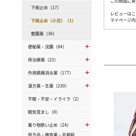
この商品に寄
下痢止め（17）
レビューはこ
マイページ
下痢止め（小児）（1）
整腸薬（36）
便秘薬・浣腸（84）
痔治療薬（23）
外用鎮痛消炎薬（177）
漢方薬・生薬（230）
不眠・不安・イライラ（2）
眠気覚まし（8）
乗り物酔い止め（24）
局方品・検査薬・忌避殺