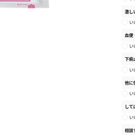
激し
い
血便
い
下痢
い
他に
い
して
い
相談