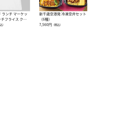
ド ランチ マーケッ
新千歳空港発 冷凍空弁セット
ッチフライス クル
（6種）
注半袖Ｔシャツ
7,560円
込）
（税込）