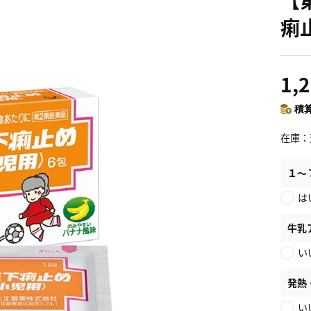
痢
1,
積算
在庫
１～
は
牛乳
い
発熱
い