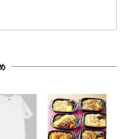
め
JAL特製
レー 200
10,800円
（