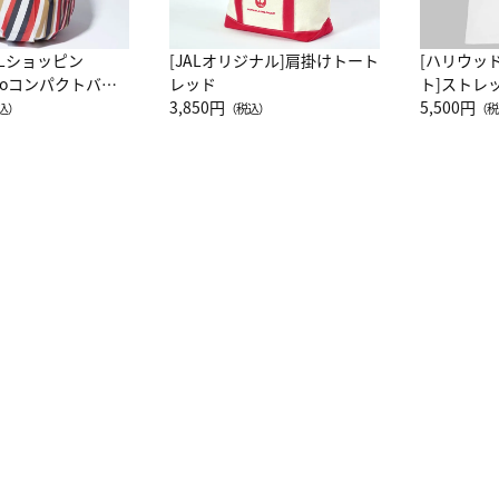
ALショッピン
[JALオリジナル]肩掛けトート
[ハリウッ
attoコンパクトバッ
レッド
ト]ストレ
JAL客室乗務員
3,850円
ーネック別
5,500円
込）
（税込）
（税
カーフ柄