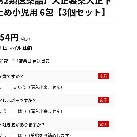
止め小児用 6包【3個セット】
254円
（税込）
 11 マイル (1倍)
通常：2-4営業日 発送目安
７歳ですか？
い
いいえ（購入出来ません）
アレルギーですか？
いえ
はい（購入出来ません）
・吐き気がありますか？
いえ
はい（受診をお勧めします）