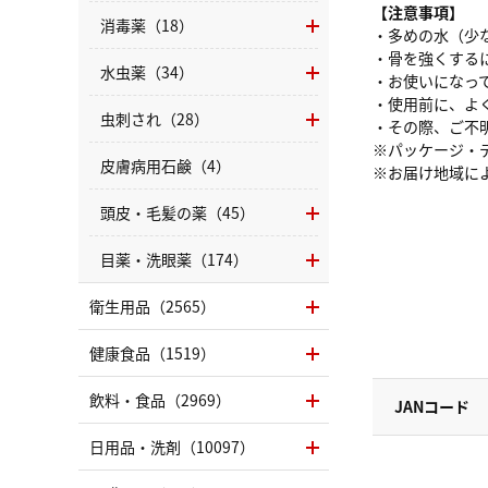
【注意事項】
消毒薬（18）
・多めの水（少
・骨を強くする
水虫薬（34）
・お使いになっ
・使用前に、よ
虫刺され（28）
・その際、ご不
※パッケージ・
皮膚病用石鹸（4）
※お届け地域に
頭皮・毛髪の薬（45）
目薬・洗眼薬（174）
衛生用品（2565）
健康食品（1519）
飲料・食品（2969）
JANコード
日用品・洗剤（10097）