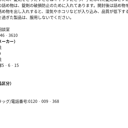
の詰め物は、錠剤の破損防止のために入れてあります。開封後は詰め物
物を出し入れすると、湿気やホコリなどが入り込み、品質が低下す
を過ぎた製品は、服用しないでください。
相談室
46‐3610
メーカー）
社
）
社
5‐6‐15
品区分）
グ/電話番号:0120‐009‐368