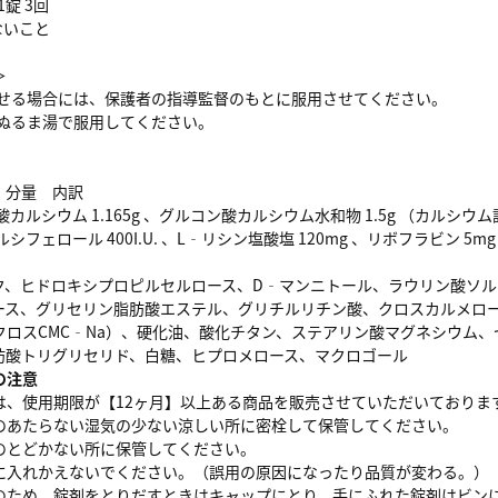
1錠 3回
ないこと
＞
用させる場合には、保護者の指導監督のもとに服用させてください。
はぬるま湯で服用してください。
 分量 内訳
カルシウム 1.165g 、グルコン酸カルシウム水和物 1.5g （カルシウム
シフェロール 400I.U. 、L‐リシン塩酸塩 120mg 、リボフラビン 5mg
ク、ヒドロキシプロピルセルロース、D‐マンニトール、ラウリン酸ソル
ース、グリセリン脂肪酸エステル、グリチルリチン酸、クロスカルメロ
クロスCMC‐Na）、硬化油、酸化チタン、ステアリン酸マグネシウム、
肪酸トリグリセリド、白糖、ヒプロメロース、マクロゴール
の注意
は、使用期限が【12ヶ月】以上ある商品を販売させていただいておりま
のあたらない湿気の少ない涼しい所に密栓して保管してください。
のとどかない所に保管してください。
に入れかえないでください。（誤用の原因になったり品質が変わる。）
のため、錠剤をとりだすときはキャップにとり、手にふれた錠剤はビン