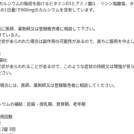
、カルシウムの吸収を助けるビタミンD3とアミノ酸(L‐リシン塩酸塩、
以上の1日量)で600mgのカルシウムを含有しています。
用前に医師、薬剤師又は登録販売者に相談して下さい。
けている人。
の症状があらわれた場合は副作用の可能性があるので、直ちに服用を中止
。
】
嘔吐
の症状があらわれることがあるので、このような症状の持続又は増強が見
ださい。
る場合には、医師、薬剤師又は登録販売者に相談してください。
シウムの補給：妊娠・授乳期、発育期、老年期
服用回数
回
2錠 3回