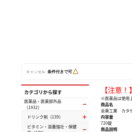
△
条件付きで可
キャンセル
【注意！
カテゴリから探す
※医薬品は使用
医薬品・医薬部外品
商品名
（1932）
全薬工業 カタセ
ドリンク剤（139）
内容量
720錠
ビタミン・滋養強壮・保健
商品説明