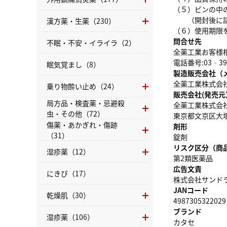
（５）ビンの中
（開封後に詰め
漢方薬・生薬（230）
（６）使用期限
問合せ先
不眠・不安・イライラ（2）
全薬工業お客様
電話番号:03‐39
眠気覚まし（8）
製造販売会社（
全薬工業株式会
乗り物酔い止め（24）
販売会社(発売元
局方品・検査薬・忌避殺
全薬工業株式会
虫・その他（72）
東京都文京区大塚
傷薬・あかぎれ・傷跡
剤形
（31）
錠剤
リスク区分（商
湿疹薬（12）
第2類医薬品
広告文責
にきび（17）
株式会社サンドラッ
JANコード
乾燥肌（30）
4987305322029
ブランド
湿疹薬（106）
カタセ