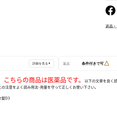
返品・
△
条件付きで可
返品
詳細を見る
▼
】こちらの商品は医薬品です。
以下の文章を良く
上の注意をよく読み用法･用量を守って正しくお使い下さい。
錠D3