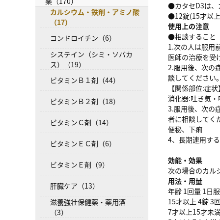
薬（170）
●カタセD3は
カルシウム・鉄剤・アミノ酸
●12錠(15才
（17）
使用上の注意
●相談すること
コンドロイチン（6）
1.次の人は服
システイン（シミ・ソバカ
医師の治療を受
ス）（19）
2.服用後、次
談してください
ビタミンＢ１剤（44）
【関係部位:症状
消化器:吐き気・
ビタミンＢ２剤（18）
3.服用後、次
者に相談してく
ビタミンＣ剤（14）
便秘、下痢
4、長期連用す
ビタミンＥＣ剤（6）
効能・効果
ビタミンＥ剤（9）
次の場合のカル
用法・用量
肝臓ケア（13）
年齢 1回量 1日
15才以上 4錠 3
滋養強壮保健薬・薬用酒
7才以上15才未満 
（3）