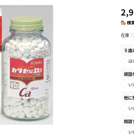
2,
積算
在庫
５歳
は
頑固
い
他に
い
相談
い