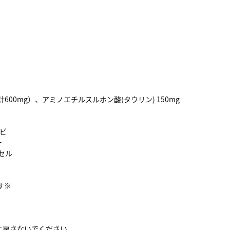
計600mg）、アミノエチルスルホン酸(タウリン) 150mg
ビ
ー
セル
す※
に戻さないでください。