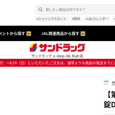
#シャインマスカット
#財布
#JALカレンダー
ベントから探す
JAL関連商品から探す
8/10（月）～8/16（日）にいただいたご注文は、通常よりも商品の発送
サ
【
錠D