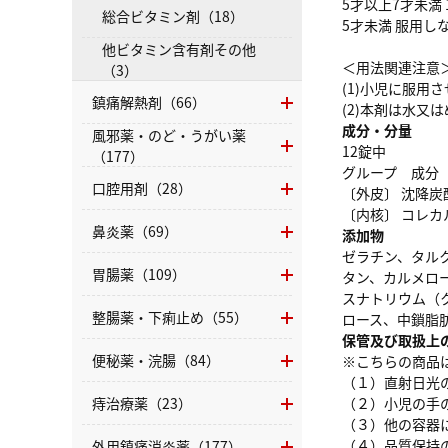
5才以上7才未満 
総合ビタミン剤（18）
5才未満 服用し
他ビタミン含有剤その他
＜用法関連注意
（3）
(1)小児に服
鎮痛解熱剤（66）
(2)本剤は水又
成分・分量
風邪薬・のど・うがい薬
12錠中
（177）
グループ 成分
口腔用剤（28）
〔外皮〕 沈降炭酸
〔内核〕 コレカル
鼻炎薬（69）
添加物
ゼラチン、タル
胃腸薬（109）
タン、カルメロ
スナトリウム（
整腸薬・下痢止め（55）
ロース、中鎖脂
保管及び取扱上
便秘薬・浣腸（84）
※こちらの商品
（１）直射日光
痔治療薬（23）
（２）小児の手
（３）他の容器
（４）品質保持
外用鎮痛消炎薬（177）