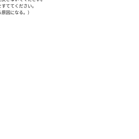
をすててください。
る原因になる。）