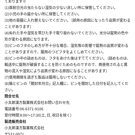
ております※
(1)直射日光の当たらない湿気の少ない涼しい所に保管してください。
(2)小児の手の届かない所に保管してください。
(3)他の容器に入れ替えないでください。 (誤用の原因になったり品質が変わる
ことがあります)
(4)ぬれた手や湿気を帯びた手で取り扱わないでください。水分は錠剤の色や
形が変わる原因になります。
(5)ビンのフタのしめ方が不十分な場合、湿気等の影響で錠剤の品質が変わる
ことがありますので、服用のつどフタをよくしめてください。
(6)ビンの中の詰めものは、フタをあけた後はすててください。 (詰めものは、
輸送中に錠剤が破損することを防ぐためのものですので、再使用されると異
物の混入や湿気により品質が変わる原因になることがあります)
(7)使用期限を過ぎた製品は服用しないでください。
(8)箱とビンの「開封年月日」記入欄に、ビンを開封した日付を記入してくだ
さい。
問合せ先
小太郎漢方製薬株式会社お問い合わせ先
電話番号:06-6371-9106
受付時間:9:00～17:30(土, 日, 祝日を除く)
製造販売会社
小太郎漢方製薬株式会社
〒531-0071