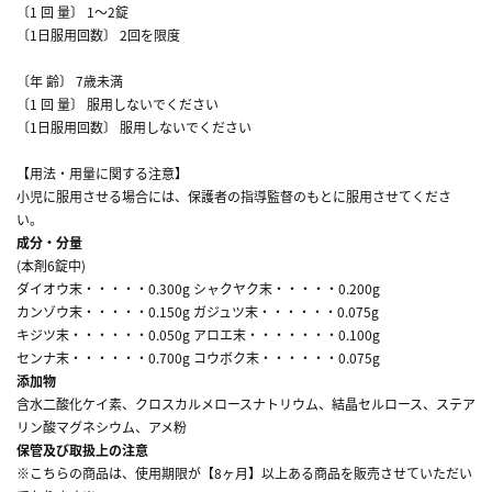
〔1 回 量〕 1～2錠
〔1日服用回数〕 2回を限度
〔年 齢〕 7歳未満
〔1 回 量〕 服用しないでください
〔1日服用回数〕 服用しないでください
【用法・用量に関する注意】
小児に服用させる場合には、保護者の指導監督のもとに服用させてくださ
い。
成分・分量
(本剤6錠中)
ダイオウ末・・・・・0.300g シャクヤク末・・・・・0.200g
カンゾウ末・・・・・0.150g ガジュツ末・・・・・・0.075g
キジツ末・・・・・・0.050g アロエ末・・・・・・・0.100g
センナ末・・・・・・0.700g コウボク末・・・・・・0.075g
添加物
含水二酸化ケイ素、クロスカルメロースナトリウム、結晶セルロース、ステア
リン酸マグネシウム、アメ粉
保管及び取扱上の注意
※こちらの商品は、使用期限が【8ヶ月】以上ある商品を販売させていただい