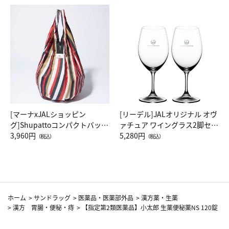
[マーナxJALショッピン
[リーデル]JALオリジナル オヴ
グ]Shupattoコンパクトバッグ
ァチュア ワイングラス2脚セッ
Drop JAL客室乗務員（LC）ス
3,960円
ト（レッドワイン）
5,280円
（税込）
（税込）
カーフ柄
ホーム
>
サンドラッグ
>
医薬品・医薬部外品
>
漢方薬・生薬
>
漢方 胃腸・便秘・痔
>
【指定第2類医薬品】小太郎 生薬便秘薬NS 120錠