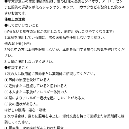
●小太郎漢方の生薬便秘薬Nsは、便の排泄を高めるダイオウ、アロエ、セン
ナに腸管の運動を整えるシャクヤク、キジツ、コウボクなどを配合した飲みや
すいお薬です。
使用上の注意
●してはいけないこと
(守らないと現在の症状が悪化したり、副作用が起こりやすくなります)
1.本剤を服用している間は、次の医薬品を使用しないでください。
他の瀉下薬(下剤)
2.授乳中の方は本剤を服用しないか、本剤を服用する場合は授乳を避けてくだ
さい。
3.大量に服用しないでください。
●相談すること
1.次の人は服用前に医師または薬剤師に相談してください。
(1)医師の治療を受けている人
(2)妊婦または妊娠していると思われる人
(3)本人または家族がアレルギー体質の人
(4)薬によりアレルギー症状を起こしたことがある人
(5)次の症状がある人。
はげしい腹痛、悪心・嘔吐
2.次の場合は、直ちに服用を中止し、添付文書を持って医師または薬剤師に相
談してください。
(1)服用後、次の症状があらわれた場合