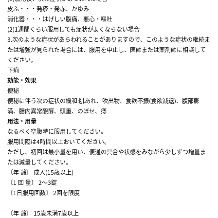
皮ふ・・・発疹・発赤、かゆみ
消化器・・・はげしい腹痛、悪心・嘔吐
(2)1週間くらい服用しても症状がよくならない場合
3.次のような症状があらわれることがありますので、このような症状の継続ま
たは増強が見られた場合には、服用を中止し、医師または薬剤師に相談して
ください。
下痢
効能・効果
便秘
便秘に伴う次の症状の緩和:肌あれ、吹出物、食欲不振(食欲減退)、腹部膨
満、腸内異常醗酵、頭重、のぼせ、痔
用法・用量
なるべく空腹時に服用してください。
服用間隔は4時間以上おいてください。
ただし、初回は最小量を用い、便通の具合や状態をみながら少しずつ増量ま
たは減量してください。
〔年 齢〕 成人(15歳以上)
〔1 回 量〕 2～3錠
〔1日服用回数〕 2回を限度
〔年 齢〕 15歳未満7歳以上