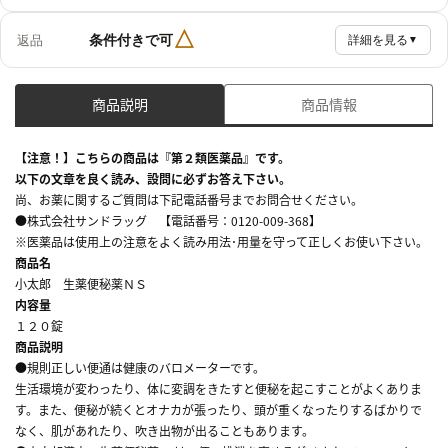
△
条件付きで可
返品
詳細を見る
▼
商品説明
商品情報
【注意！】こちらの商品は『第２類医薬品』です。
以下の文章を良く読み、設問に必ずお答え下さい。
尚、お薬に関するご質問は下記電話番号までお問合せください。
●株式会社サンドラッグ 【電話番号：0120-009-368】
※医薬品は使用上の注意をよく読み用法･用量を守って正しくお使い下さい。
商品名
小太郎 生薬便秘薬ＮＳ
内容量
１２０錠
商品説明
●規則正しい便通は健康のバロメーターです。
生活環境が変わったり、体に変調をきたすと便秘を起こすことがよくありま
す。また、便秘が続くとオナカが張ったり、頭が重くなったりするばかりで
なく、肌があれたり、吹き出物が出ることもあります。