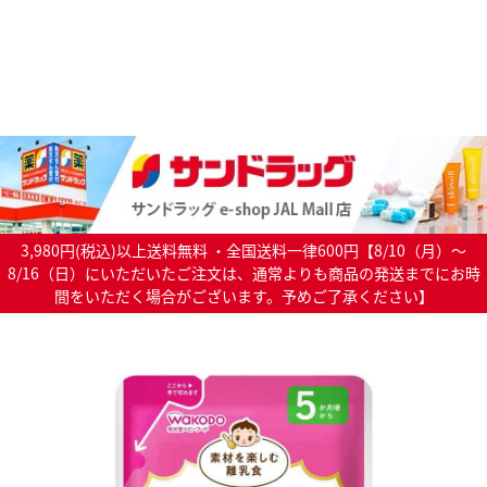
3,980円(税込)以上送料無料 ・全国送料一律600円【8/10（月）～
8/16（日）にいただいたご注文は、通常よりも商品の発送までにお時
間をいただく場合がございます。予めご了承ください】