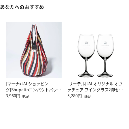
あなたへのおすすめ
[マーナxJALショッピン
[リーデル]JALオリジナル オヴ
グ]Shupattoコンパクトバッグ
ァチュア ワイングラス2脚セッ
Drop JAL客室乗務員（LC）ス
3,960円
ト（レッドワイン）
5,280円
（税込）
（税込）
カーフ柄