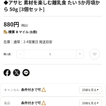
◆アサヒ 素材を楽しむ離乳食 たい 5か月頃か
ら 50g [3個セット]
880円
（税込）
積算 8 マイル (1倍)
在庫
通常：2-4営業日 発送目安
購入数：
△
条件付きで可
キャンセル
詳細を見る
▼
△
条件付きで可
返品
詳細を見る
▼