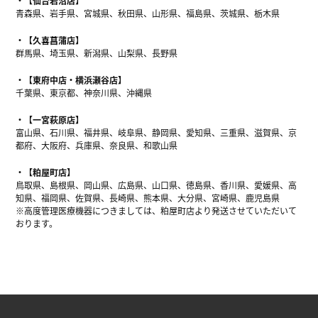
【仙台岩沼店】
青森県、岩手県、宮城県、秋田県、山形県、福島県、茨城県、栃木県
【久喜菖蒲店】
群馬県、埼玉県、新潟県、山梨県、長野県
【東府中店・横浜瀬谷店】
千葉県、東京都、神奈川県、沖縄県
【一宮萩原店】
富山県、石川県、福井県、岐阜県、静岡県、愛知県、三重県、滋賀県、京
都府、大阪府、兵庫県、奈良県、和歌山県
【粕屋町店】
鳥取県、島根県、岡山県、広島県、山口県、徳島県、香川県、愛媛県、高
知県、福岡県、佐賀県、長崎県、熊本県、大分県、宮崎県、鹿児島県
※高度管理医療機器につきましては、粕屋町店より発送させていただいて
おります。