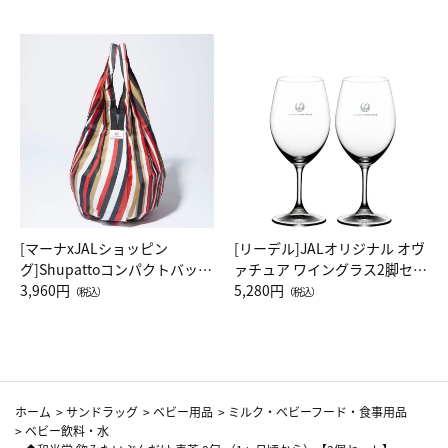
[マーナxJALショッピン
[リーデル]JALオリジナル オヴ
グ]Shupattoコンパクトバッグ
ァチュア ワイングラス2脚セッ
Drop JAL客室乗務員（LC）ス
3,960円
ト（レッドワイン）
5,280円
（税込）
（税込）
カーフ柄
ホーム
>
サンドラッグ
>
ベビー用品
>
ミルク・ベビーフード・食事用品
>
ベビー飲料・水