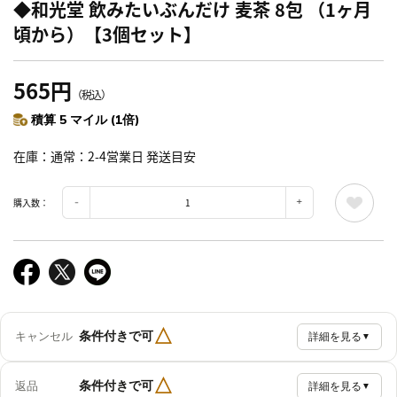
◆和光堂 飲みたいぶんだけ 麦茶 8包 （1ヶ月
頃から）【3個セット】
565円
（税込）
積算 5 マイル (1倍)
在庫
通常：2-4営業日 発送目安
購入数：
△
条件付きで可
キャンセル
詳細を見る
▼
△
条件付きで可
返品
詳細を見る
▼