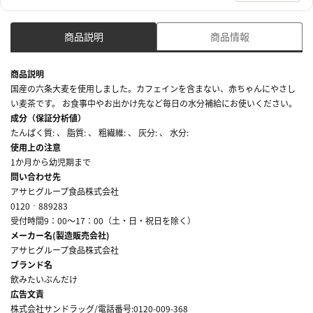
商品説明
商品情報
商品説明
国産の六条大麦を使用しました。カフェインを含まない、赤ちゃんにやさし
い麦茶です。 お食事中やお出かけ先など毎日の水分補給にお使いください。
成分（保証分析値）
たんぱく質: 、 脂質: 、 粗繊維: 、 灰分: 、 水分:
使用上の注意
1か月から幼児期まで
問い合わせ先
アサヒグループ食品株式会社
0120‐889283
受付時間9：00～17：00（土・日・祝日を除く）
メーカー名(製造販売会社)
アサヒグループ食品株式会社
ブランド名
飲みたいぶんだけ
広告文責
株式会社サンドラッグ/電話番号:0120-009-368