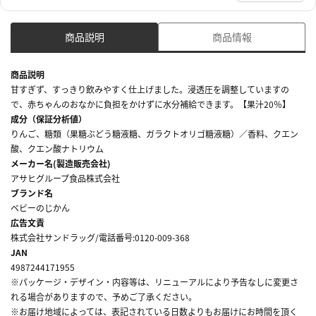
商品説明
商品情報
商品説明
甘すぎず、すっきり飲みやすく仕上げました。浸透圧を調整していますの
で、赤ちゃんのおなかに負担をかけずに水分補給できます。【果汁20％】
成分（保証分析値）
りんご、糖類（果糖ぶどう糖液糖、ガラクトオリゴ糖液糖）／香料、クエン
酸、クエン酸ナトリウム
メーカー名(製造販売会社)
アサヒグループ食品株式会社
ブランド名
ベビーのじかん
広告文責
株式会社サンドラッグ/電話番号:0120-009-368
JAN
4987244171955
※パッケージ・デザイン・内容等は、リニューアルにより予告なしに変更さ
れる場合がありますので、予めご了承ください。
※お届け地域によっては、表記されている日数よりもお届けにお時間を頂く