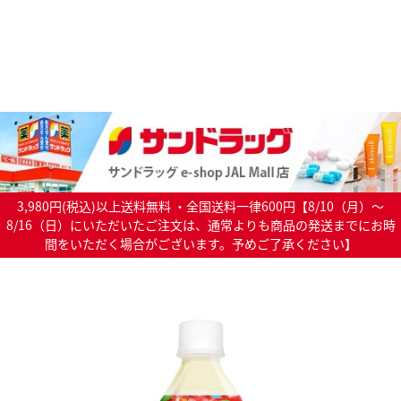
3,980円(税込)以上送料無料 ・全国送料一律600円【8/10（月）～
8/16（日）にいただいたご注文は、通常よりも商品の発送までにお時
間をいただく場合がございます。予めご了承ください】