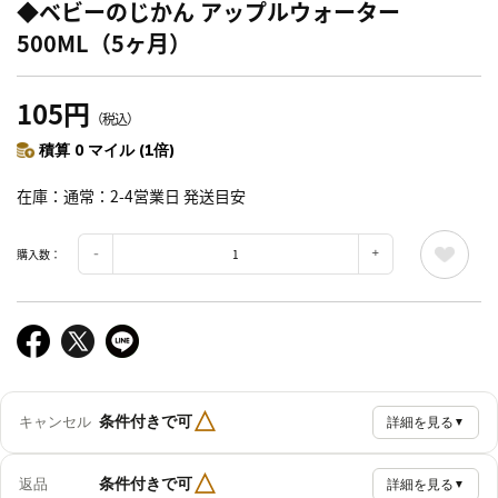
◆ベビーのじかん アップルウォーター
500ML（5ヶ月）
105円
（税込）
積算 0 マイル (1倍)
在庫
通常：2-4営業日 発送目安
購入数：
△
条件付きで可
キャンセル
詳細を見る
▼
△
条件付きで可
返品
詳細を見る
▼