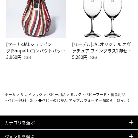
[マーナxJALショッピン
[リーデル]JALオリジナル オヴ
グ]Shupattoコンパクトバッグ
ァチュア ワイングラス2脚セッ
Drop JAL客室乗務員（LC）ス
3,960円
ト（レッドワイン）
5,280円
（税込）
（税込）
カーフ柄
ホーム
>
サンドラッグ
>
ベビー用品
>
ミルク・ベビーフード・食事用品
>
ベビー飲料・水
>
◆ベビーのじかん アップルウォーター 500ML（5ヶ月）
カテゴリを選ぶ
ジャンルを選ぶ