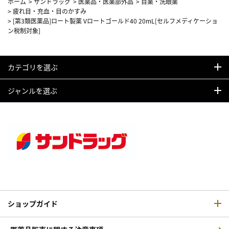
ホーム
>
サンドラッグ
>
医薬品・医薬部外品
>
目薬・洗眼薬
>
疲れ目・充血・目のかすみ
>
[第3類医薬品]ロート製薬 Vロートゴールド40 20mL[セルフメディケーショ
ン税制対象]
カテゴリを選ぶ
ジャンルを選ぶ
ショップガイド