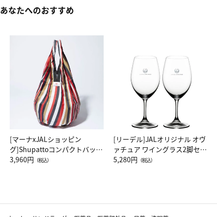
あなたへのおすすめ
[マーナxJALショッピン
[リーデル]JALオリジナル オヴ
グ]Shupattoコンパクトバッグ
ァチュア ワイングラス2脚セッ
Drop JAL客室乗務員（LC）ス
3,960円
ト（レッドワイン）
5,280円
（税込）
（税込）
カーフ柄