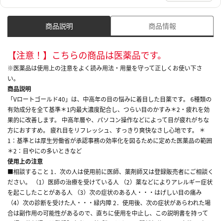
商品説明
商品情報
【注意！】こちらの商品は医薬品です。
※医薬品は使用上の注意をよく読み用法・用量を守って正しくお使い下さ
い。
商品説明
「Vロートゴールド40」は、中高年の目の悩みに着目した目薬です。 6種類の
有効成分を全て基準＊1内最大濃度配合し、つらい目のかすみ＊2・疲れを効
果的に改善します。 中高年層や、パソコン操作などによって目が疲れがちな
方におすすめ。 疲れ目をリフレッシュ、すっきり爽快なさし心地です。 ＊
1：基準とは厚生労働省が承認事務の効率化を図るために定めた医薬品の範囲
＊2：目やにの多いときなど
使用上の注意
■相談すること 1．次の人は使用前に医師、薬剤師又は登録販売者にご相談く
ださい。 （1）医師の治療を受けている人 （2）薬などによりアレルギー症状
を起こしたことがある人 （3）次の症状のある人・・・はげしい目の痛み
（4）次の診断を受けた人・・・緑内障 2．使用後、次の症状があらわれた場
合は副作用の可能性があるので、直ちに使用を中止し、この説明書を持って