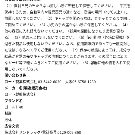
（1）直射日光の当たらない涼しい所に密栓して保管してください。 品質を
保持するため、自動車内や暖房器具の近くなど、高温の場所（40℃以上）に
放置しないでください。 （2）キャップを閉める際は、カチッとするまで回し
て閉めてください。 （3）小児の手の届かない所に保管してください。 （4）
他の容器に入れ替えないでください。（誤用の原因になったり品質が変わ
る） （5）他の人と共用しないでください。 （6）使用期限（外箱に記載）を
過ぎた製品は使用しないでください。なお、使用期限内であっても一度開封し
た後は、なるべく早くご使用ください。 （7）保存の状態によっては、成分の
結晶が容器の先やキャップの内側につくことがあります。その場合には清潔
なガーゼ等で軽くふきとってご使用ください。 （8）容器に他の物を入れて使
用しないでください。
問い合わせ先
ロート製薬株式会社 03-5442-6020 大阪06-6758-1230
メーカー名(製造販売会社)
ロート製薬株式会社
ブランド名
ゴールド40
剤形
液体
広告文責
株式会社サンドラッグ/電話番号:0120-009-368