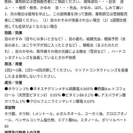
医師、薬剤師又は登録販売者にご相談ください。 関係部位・・・症状 皮
ふ・・・発疹・発赤、かゆみ 目・・・充血、かゆみ、はれ、しみて痛い
3．次の場合は使用を中止し、この説明書を持って医師、薬剤師又は登録販売
者にご相談ください。 （1）目のかすみが改善されない場合 （2）2週間位使
用しても症状がよくならない場合
効能／効果
目のかすみ（目やにの多いときなど）、目の疲れ、結膜充血、眼病予防（水
泳のあと、ほこりや汗が目に入ったときなど）、眼瞼炎（まぶたのただ
れ）、目のかゆみ、紫外線その他の光線による眼炎（雪目など）、ハードコ
ンタクトレンズを装着しているときの不快感
用法／用量
1回2～3滴、1日5～6回点眼してください。 ※ソフトコンタクトレンズを装着
したまま使用しないでください。
成分／分量
●タウリン 1％ ●ネオスチグミンメチル硫酸塩 0.005％ ●酢酸d-α-トコフェ
ロール（天然型ビタミンE） 0.05％ ●ビタミンB6 0.1％ ●L-アスパラギン酸
カリウム 1％ ●クロルフェニラミンマレイン酸塩 0.03％
添加物
ホウ酸、ホウ砂、l-メントール、d-ボルネオール、ユーカリ油、クロロブタノ
ール、ベンザルコニウム塩化物、エデト酸Na、エタノール、ポリソルベート
80
保管及び取扱上の注意