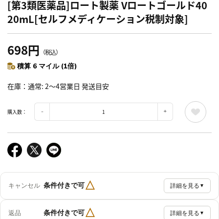
[第3類医薬品]ロート製薬 Vロートゴールド40
20mL[セルフメディケーション税制対象]
698円
（税込）
積算 6 マイル (1倍)
在庫
通常: 2～4営業日 発送目安
購入数：
△
条件付きで可
キャンセル
詳細を見る
▼
△
条件付きで可
返品
詳細を見る
▼