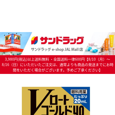
3,980円(税込)以上送料無料 ・全国送料一律600円【8/10（月）～
8/16（日）にいただいたご注文は、通常よりも商品の発送までにお時
間をいただく場合がございます。予めご了承ください】