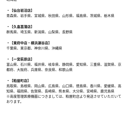
【仙台岩沼店】
青森県、岩手県、宮城県、秋田県、山形県、福島県、茨城県、栃木県
【久喜菖蒲店】
群馬県、埼玉県、新潟県、山梨県、長野県
【東府中店・横浜瀬谷店】
千葉県、東京都、神奈川県、沖縄県
【一宮萩原店】
富山県、石川県、福井県、岐阜県、静岡県、愛知県、三重県、滋賀県、京
都府、大阪府、兵庫県、奈良県、和歌山県
【粕屋町店】
鳥取県、島根県、岡山県、広島県、山口県、徳島県、香川県、愛媛県、高
知県、福岡県、佐賀県、長崎県、熊本県、大分県、宮崎県、鹿児島県
※高度管理医療機器につきましては、粕屋町店より発送させていただいて
おります。