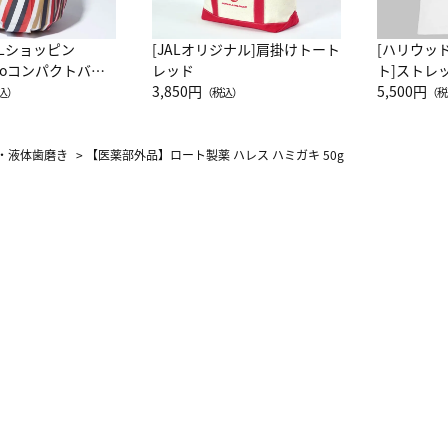
ALショッピン
[JALオリジナル]肩掛けトート
[ハリウッ
attoコンパクトバッ
レッド
ト]ストレ
JAL客室乗務員
3,850円
ーネック別
5,500円
込）
（税込）
（税
カーフ柄
・液体歯磨き
>
【医薬部外品】ロート製薬 ハレス ハミガキ 50g