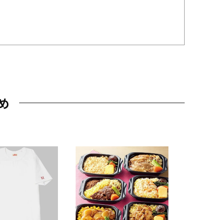
め
JAL特製
レー 200
10,800円
（