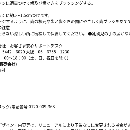
ラシに適量つけて歯及び歯ぐきをブラッシングする。
シに約1～1.5cmつけます。
ージするように、歯の根元や歯と歯ぐきの間にやさしく歯ブラシをあて
の注意
たらない涼しい所に密栓して保管してください。 ●乳幼児の手の届かな
会社 お客さま安心サポートデスク
442‐6020 大阪：06‐6758‐1230
：00～18：00（土、日、祝日を除く）
販売会社)
会社
/電話番号:0120-009-368
デザイン・内容等は、リニューアルにより予告なしに変更される場合が