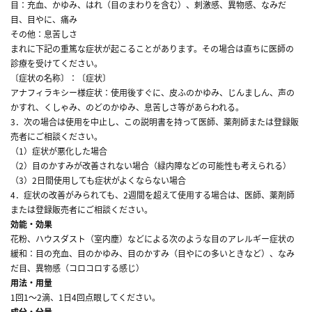
目：充血、かゆみ、はれ（目のまわりを含む）、刺激感、異物感、なみだ
目、目やに、痛み
その他：息苦しさ
まれに下記の重篤な症状が起こることがあります。その場合は直ちに医師の
診療を受けてください。
〔症状の名称〕：〔症状〕
アナフィラキシー様症状：使用後すぐに、皮ふのかゆみ、じんましん、声の
かすれ、くしゃみ、のどのかゆみ、息苦しさ等があらわれる。
3．次の場合は使用を中止し、この説明書を持って医師、薬剤師または登録販
売者にご相談ください。
（1）症状が悪化した場合
（2）目のかすみが改善されない場合（緑内障などの可能性も考えられる）
（3）2日間使用しても症状がよくならない場合
4．症状の改善がみられても、2週間を超えて使用する場合は、医師、薬剤師
または登録販売者にご相談ください。
効能・効果
花粉、ハウスダスト（室内塵）などによる次のような目のアレルギー症状の
緩和：目の充血、目のかゆみ、目のかすみ（目やにの多いときなど）、なみ
だ目、異物感（コロコロする感じ）
用法・用量
1回1～2滴、1日4回点眼してください。
成分・分量