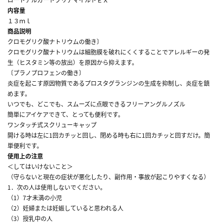
内容量
１３ｍｌ
商品説明
クロモグリク酸ナトリウムの働き〕
クロモグリク酸ナトリウムは細胞膜を破れにくくすることでアレルギーの発
生（ヒスタミン等の放出）を原因から抑えます。
〔プラノプロフェンの働き〕
炎症を起こす原因物質であるプロスタグランジンの生成を抑制し、炎症を鎮
めます。
いつでも、どこでも、スムーズに点眼できるフリーアングルノズル
簡単にアイケアできて、とっても便利です。
ワンタッチ式スクリューキャップ
開ける時は左に1回カチッと回し、閉める時も右に1回カチッと回すだけ。簡
単便利です。
使用上の注意
＜してはいけないこと＞
（守らないと現在の症状が悪化したり、副作用・事故が起こりやすくなる）
1．次の人は使用しないでください。
（1）7才未満の小児
（2）妊婦または妊娠していると思われる人
（3）授乳中の人