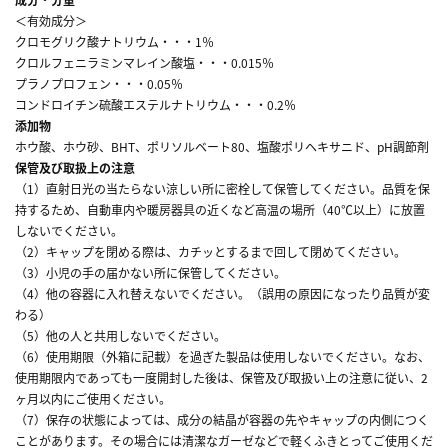
＜有効成分＞
クロモグリク酸ナトリウム・・・1％
クロルフェニラミンマレイン酸塩・・・0.015％
プラノプロフェン・・・0.05％
コンドロイチン硫酸エステルナトリウム・・・0.2％
添加物
ホウ酸、ホウ砂、BHT、ポリソルベート80、塩酸ポリヘキサニド、pH調節剤
保管及び取扱上の注意
（1）直射日光の当たらない涼しい所に密栓して保管してください。品質を保
持するため、自動車内や暖房器具の近くなど高温の場所（40℃以上）に放置
しないでください。
（2）キャップを閉める際は、カチッとするまで回して閉めてください。
（3）小児の手の届かない所に保管してください。
（4）他の容器に入れ替えないでください。（誤用の原因になったり品質が変
わる）
（5）他の人と共用しないでください。
（6）使用期限（外箱に記載）を過ぎた製品は使用しないでください。なお、
使用期限内であっても一度開封した後は、保管及び取扱い上の注意に従い、2
ヶ月以内にご使用ください。
（7）保存の状態によっては、成分の結晶が容器の先やキャップの内側につく
ことがあります。その場合には清潔なガーゼなどで軽くふきとってご使用くだ