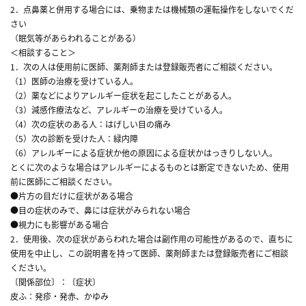
2．点鼻薬と併用する場合には、乗物または機械類の運転操作をしないでくだ
さい
（眠気等があらわれることがある）
＜相談すること＞
1．次の人は使用前に医師、薬剤師または登録販売者にご相談ください。
（1）医師の治療を受けている人。
（2）薬などによりアレルギー症状を起こしたことがある人。
（3）減感作療法など、アレルギーの治療を受けている人。
（4）次の症状のある人：はげしい目の痛み
（5）次の診断を受けた人：緑内障
（6）アレルギーによる症状か他の原因による症状かはっきりしない人。
とくに次のような場合はアレルギーによるものとは断定できないため、使用
前に医師にご相談ください。
●片方の目だけに症状がある場合
●目の症状のみで、鼻には症状がみられない場合
●視力にも影響がある場合
2．使用後、次の症状があらわれた場合は副作用の可能性があるので、直ちに
使用を中止し、この説明書を持って医師、薬剤師または登録販売者にご相談
ください。
〔関係部位〕：〔症状〕
皮ふ：発疹・発赤、かゆみ