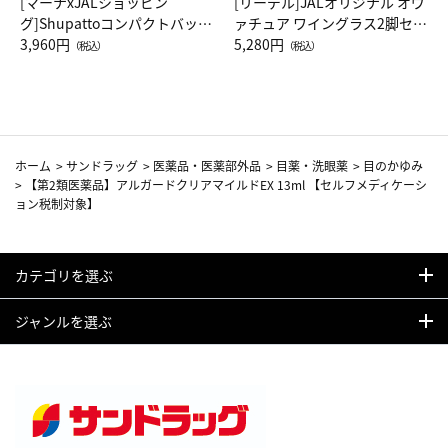
[マーナxJALショッピン
[リーデル]JALオリジナル オヴ
グ]Shupattoコンパクトバッグ
ァチュア ワイングラス2脚セッ
Drop JAL客室乗務員（LC）ス
3,960円
ト（レッドワイン）
5,280円
（税込）
（税込）
カーフ柄
ホーム
>
サンドラッグ
>
医薬品・医薬部外品
>
目薬・洗眼薬
>
目のかゆみ
>
【第2類医薬品】アルガードクリアマイルドEX 13ml 【セルフメディケーシ
ョン税制対象】
カテゴリを選ぶ
ジャンルを選ぶ