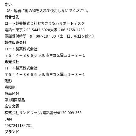
さい。
（8）容器に他の物を入れて使用しないでください。
問合せ先
ロート製薬株式会社お客さま安心サポートデスク
電話…東京：03-5442-6020大阪：06-6758-1230
電話受付時間…9：00～18：00（土、日、祝日を除く）
製造販売会社
ロート製薬株式会社
〒５４４－８６６６ 大阪市生野区巽西１－８－１
販売会社
ロート製薬株式会社
〒５４４－８６６６ 大阪市生野区巽西１－８－１
剤形
点眼剤
商品区分
第2類医薬品
広告文責
株式会社サンドラッグ/電話番号:0120-009-368
JAN
4987241134731
ブランド