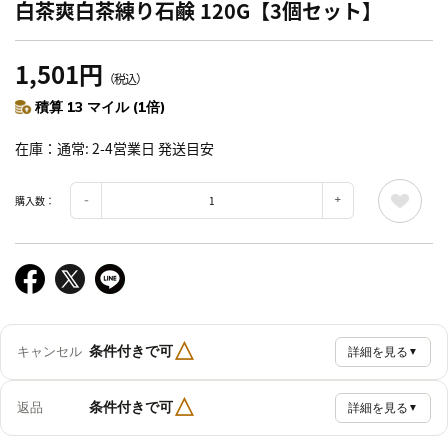
白茶爽白茶練り石鹸 120G【3個セット】
1,501円
（税込）
積算 13 マイル (1倍)
在庫
通常: 2-4営業日 発送目安
購入数：
△
条件付きで可
キャンセル
詳細を見る
▼
△
条件付きで可
返品
詳細を見る
▼