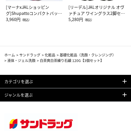
[マーナxJALショッピン
[リーデル]JALオリジナル オヴ
グ]Shupattoコンパクトバッグ
ァチュア ワイングラス2脚セッ
Drop JAL客室乗務員（LC）ス
3,960円
ト（レッドワイン）
5,280円
（税込）
（税込）
カーフ柄
ホーム
>
サンドラッグ
>
化粧品
>
基礎化粧品（洗顔・クレンジング）
>
液体・ジェル洗顔
>
白茶爽白茶練り石鹸 120G【3個セット】
カテゴリを選ぶ
ジャンルを選ぶ