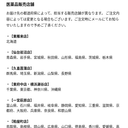
医薬品販売店舗
お届け先の都道府県によって、担当する販売店舗が異なります。 ご注文内
容によっては変更となる場合もございます。ご注文時にメールにてお知ら
せいたしますので予めご了承ください。
【東雁来店】
北海道
【仙台岩沼店】
青森県、岩手県、宮城県、秋田県、山形県、福島県、茨城県、栃木県
【久喜菖蒲店】
群馬県、埼玉県、新潟県、山梨県、長野県
【東府中店・横浜瀬谷店】
千葉県、東京都、神奈川県、沖縄県
【一宮萩原店】
富山県、石川県、福井県、岐阜県、静岡県、愛知県、三重県、滋賀県、京
都府、大阪府、兵庫県、奈良県、和歌山県
【粕屋町店】
鳥取県、島根県、岡山県、広島県、山口県、徳島県、香川県、愛媛県、高