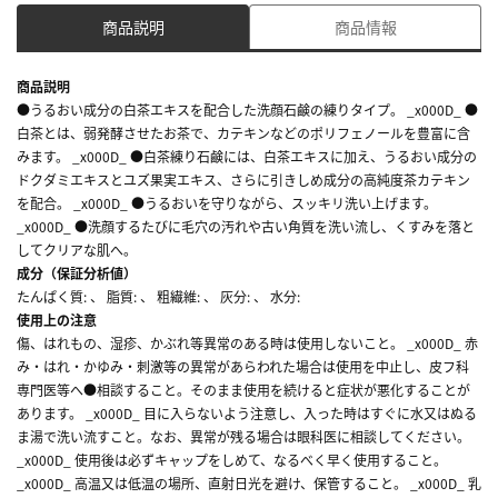
商品説明
商品情報
商品説明
●うるおい成分の白茶エキスを配合した洗顔石鹸の練りタイプ。 _x000D_ ●
白茶とは、弱発酵させたお茶で、カテキンなどのポリフェノールを豊富に含
みます。 _x000D_ ●白茶練り石鹸には、白茶エキスに加え、うるおい成分の
ドクダミエキスとユズ果実エキス、さらに引きしめ成分の高純度茶カテキン
を配合。 _x000D_ ●うるおいを守りながら、スッキリ洗い上げます。
_x000D_ ●洗顔するたびに毛穴の汚れや古い角質を洗い流し、くすみを落と
してクリアな肌へ。
成分（保証分析値）
たんぱく質: 、 脂質: 、 粗繊維: 、 灰分: 、 水分:
使用上の注意
傷、はれもの、湿疹、かぶれ等異常のある時は使用しないこと。 _x000D_ 赤
み・はれ・かゆみ・刺激等の異常があらわれた場合は使用を中止し、皮フ科
専門医等へ●相談すること。そのまま使用を続けると症状が悪化することが
あります。 _x000D_ 目に入らないよう注意し、入った時はすぐに水又はぬる
ま湯で洗い流すこと。なお、異常が残る場合は眼科医に相談してください。
_x000D_ 使用後は必ずキャップをしめて、なるべく早く使用すること。
_x000D_ 高温又は低温の場所、直射日光を避け、保管すること。 _x000D_ 乳