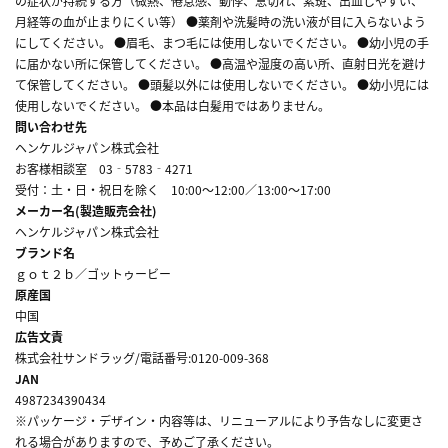
の症状が持続する方（微熱、倦怠感、動悸、息切れ、紫斑、出血しやすい、
月経等の血が止まりにくい等） ●薬剤や洗髪時の洗い液が目に入らないよう
にしてください。 ●眉毛、まつ毛には使用しないでください。 ●幼小児の手
に届かない所に保管してください。 ●高温や湿度の高い所、直射日光を避け
て保管してください。 ●頭髪以外には使用しないでください。 ●幼小児には
使用しないでください。 ●本品は白髪用ではありません。
問い合わせ先
ヘンケルジャパン株式会社
お客様相談室 03‐5783‐4271
受付：土・日・祝日を除く 10:00～12:00／13:00～17:00
メーカー名(製造販売会社)
ヘンケルジャパン株式会社
ブランド名
ｇｏｔ２ｂ／ゴットゥービー
原産国
中国
広告文責
株式会社サンドラッグ/電話番号:0120-009-368
JAN
4987234390434
※パッケージ・デザイン・内容等は、リニューアルにより予告なしに変更さ
れる場合がありますので、予めご了承ください。