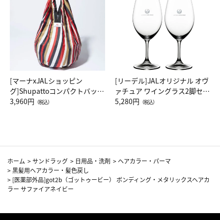
[マーナxJALショッピン
[リーデル]JALオリジナル オヴ
グ]Shupattoコンパクトバッグ
ァチュア ワイングラス2脚セッ
Drop JAL客室乗務員（LC）ス
3,960円
ト（レッドワイン）
5,280円
（税込）
（税込）
カーフ柄
ホーム
>
サンドラッグ
>
日用品・洗剤
>
ヘアカラー・パーマ
>
黒髪用ヘアカラー・髪色戻し
>
[医薬部外品]got2b（ゴットゥービー） ボンディング・メタリックスヘアカ
ラー サファイアネイビー