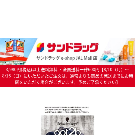
3,980円(税込)以上送料無料 ・全国送料一律600円【8/10（月）～
8/16（日）にいただいたご注文は、通常よりも商品の発送までにお時
間をいただく場合がございます。予めご了承ください】