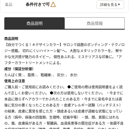
△
条件付きで可
返品
詳細を見る
▼
商品説明
商品情報
商品説明
【自分でつくる！＃デザインカラー】サロンで話題のボンディング・テクノロ
ジー搭載。 切れにくいハイトーン髪*へ。 大胆なメタリックカラーを。 鮮や
かな光沢感が魅力のネイビー。 個性あふれる、ミステリアスな印象に。 *ア
フターカラートリートメントによる。
成分（保証分析値）
たんぱく質: 、 脂質: 、 粗繊維: 、 灰分: 、 水分:
使用上の注意
ご購入前・ご使用前にお読みください。 ●ご使用の際は使用説明書をよく読
んで正しくお使いください。 ●次の方は使用しないでください。 ・今までに
本品に限らずヘアカラーでかぶれたことのある方 ・今までに染毛中または直
後に気分の悪くなったことのある方 ・皮膚アレルギー試験（バッチテスト）
の結果、皮膚に異常を感じた方 ・頭皮あるいは皮膚が過敏な状態になってい
る方（病中、病後の回復期、生理時、妊娠中等） ・頭、顔、首筋にはれも
の、傷、皮膚病がある方 ・腎臓病、血液疾患等の既往症がある方 ・体調不良