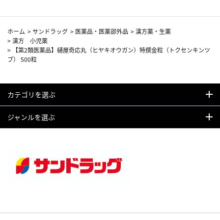
ホーム
>
サンドラッグ
>
医薬品・医薬部外品
>
漢方薬・生薬
>
漢方 小児薬
>
【第2類医薬品】樋屋奇応丸（ヒヤキオウガン）特撰金粒（トクセンキンツ
ブ） 500粒
カテゴリを選ぶ
ジャンルを選ぶ