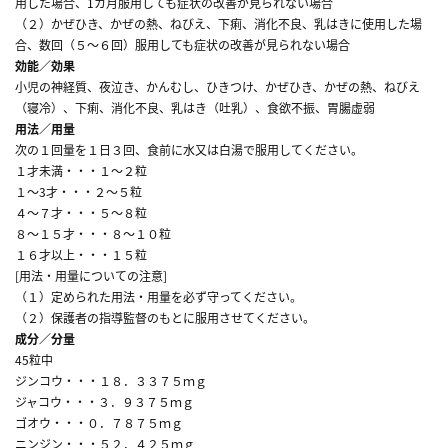
用した場合、1カ月服用しても症状の改善が見られない場合
（２）かぜひき、かぜの熱、ねびえ、下痢、消化不良、乳はきに使用した場
合、数回（５～６回）服用しても症状の改善が見られない場合
効能／効果
小児の神経質、夜泣き、かんむし、ひきつけ、かぜひき、かぜの熱、ねびえ
（寝冷）、下痢、消化不良、乳はき（吐乳）、食欲不振、胃腸虚弱
用法／用量
次の１回量を１日３回、食前に水又は白湯で服用してください。
１才未満・・・１～２粒
１～3才・・・２～５粒
４～７才・・・５～８粒
８～１５才・・・８～１０粒
１６才以上・・・１５粒
[用法・用量についての注意]
（１）定められた用法・用量を必ず守ってください。
（２）保護者の指導監督のもとに服用させてください。
成分／分量
45粒中
ジンコウ・・・１８．３３７５ｍｇ
ジャコウ・・・３．９３７５ｍｇ
ゴオウ・・・０．７８７５ｍｇ
ニンジン・・・５２．４２５ｍｇ