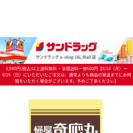
3,980円(税込)以上送料無料 ・全国送料一律600円【8/10（月）～
8/16（日）にいただいたご注文は、通常よりも商品の発送までにお時
間をいただく場合がございます。予めご了承ください】