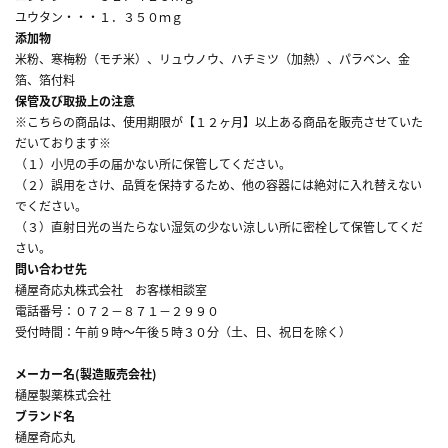
ユウタン・・・１．３５０ｍｇ
添加物
米粉、寒梅粉（モチ米）、リュウノウ、ハチミツ（加熱）、パラベン、金
箔、箔付料
保管及び取扱上の注意
※こちらの商品は、使用期限が【１２ヶ月】以上ある商品を販売させていた
だいております※
（１）小児の手の届かない所に保管してください。
（２）誤用をさけ、品質を保持するため、他の容器には絶対に入れ替えない
でください。
（３）直射日光の当たらない湿気の少ない涼しい所に密栓して保管してくだ
さい。
問い合わせ先
樋屋奇応丸株式会社 お客様相談室
電話番号：０７２－８７１－２９９０
受付時間：午前９時～午後５時３０分（土、日、祝日を除く）
メーカー名(製造販売会社)
樋屋製薬株式会社
ブランド名
樋屋奇応丸