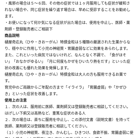
・風邪の場合は５～６回、その他の症状では１ヶ月服用しても症状が緩和さ
れない場合や、同じ症状を繰り返す場合は、早めに受診することをお勧めし
ます。
・お使いになって何か気になる症状が出た場合は、使用を中止し、医師・薬
剤師・登録販売者にご相談下
商品説明
樋屋奇応丸（ひや・きおーがん）特撰金粒は５種類の厳選された生薬からな
り、穏やかに作用して小児の神経質・胃腸虚弱などに効果をあらわします。
また、これといった病気ではないけれど、なんとなく不調で、「食がほそ
い」「おなかがゆるい」「月に何度もかぜをひいたり熱をだす」といった症
状の改善にも優れた効果を発揮します。
樋屋奇応丸（ひや・きおーがん）特撰金粒は大人の方も服用できるお薬で
す。
育児中のご両親からご年配の方まで「イライラ」「胃腸虚弱」や「かぜひ
き」といった症状を改善します。
使用上の注意
１．次の人は、服用前に医師、薬剤師又は登録販売者に相談してください。
はげしい下痢又は高熱など、重篤な症状のある人
２．次の場合は、直ちに服用を中止し、この添付文書（説明文書）を持って
医師、薬剤師又は登録販売者に相談してください。
（１）小児の神経質、夜泣き、かんむし、ひきつけ、食欲不振、胃腸虚弱に使