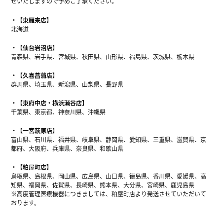
せいたしますので予めご了承ください。
【東雁来店】
北海道
【仙台岩沼店】
青森県、岩手県、宮城県、秋田県、山形県、福島県、茨城県、栃木県
【久喜菖蒲店】
群馬県、埼玉県、新潟県、山梨県、長野県
【東府中店・横浜瀬谷店】
千葉県、東京都、神奈川県、沖縄県
【一宮萩原店】
富山県、石川県、福井県、岐阜県、静岡県、愛知県、三重県、滋賀県、京
都府、大阪府、兵庫県、奈良県、和歌山県
【粕屋町店】
鳥取県、島根県、岡山県、広島県、山口県、徳島県、香川県、愛媛県、高
知県、福岡県、佐賀県、長崎県、熊本県、大分県、宮崎県、鹿児島県
※高度管理医療機器につきましては、粕屋町店より発送させていただいて
おります。