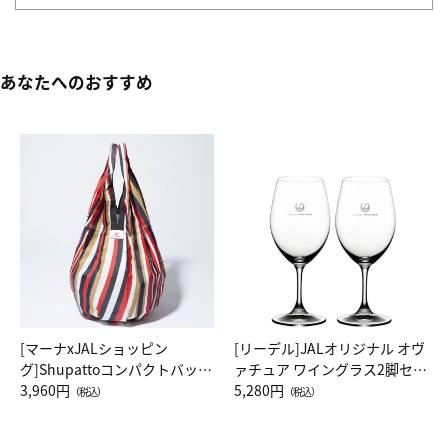
あなたへのおすすめ
[マーナxJALショッピン
[リーデル]JALオリジナル オヴ
グ]Shupattoコンパクトバッグ
ァチュア ワイングラス2脚セッ
Drop JAL客室乗務員（LC）ス
3,960円
ト（レッドワイン）
5,280円
（税込）
（税込）
カーフ柄