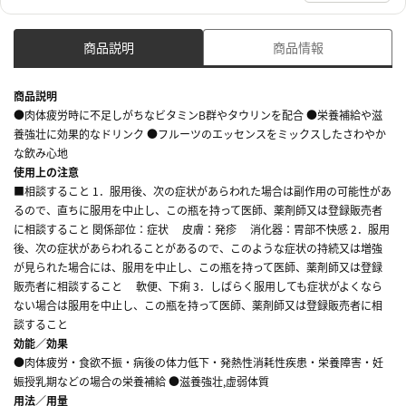
商品説明
商品情報
商品説明
●肉体疲労時に不足しがちなビタミンB群やタウリンを配合 ●栄養補給や滋
養強壮に効果的なドリンク ●フルーツのエッセンスをミックスしたさわやか
な飲み心地
使用上の注意
■相談すること 1．服用後、次の症状があらわれた場合は副作用の可能性があ
るので、直ちに服用を中止し、この瓶を持って医師、薬剤師又は登録販売者
に相談すること 関係部位：症状 皮膚：発疹 消化器：胃部不快感 2．服用
後、次の症状があらわれることがあるので、このような症状の持続又は増強
が見られた場合には、服用を中止し、この瓶を持って医師、薬剤師又は登録
販売者に相談すること 軟便、下痢 3．しばらく服用しても症状がよくなら
ない場合は服用を中止し、この瓶を持って医師、薬剤師又は登録販売者に相
談すること
効能／効果
●肉体疲労・食欲不振・病後の体力低下・発熱性消耗性疾患・栄養障害・妊
娠授乳期などの場合の栄養補給 ●滋養強壮,虚弱体質
用法／用量