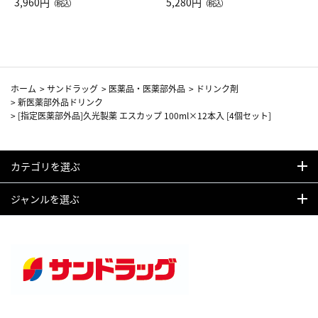
Drop JAL客室乗務員（LC）ス
3,960円
ト（レッドワイン）
5,280円
（税込）
（税込）
カーフ柄
ホーム
>
サンドラッグ
>
医薬品・医薬部外品
>
ドリンク剤
>
新医薬部外品ドリンク
>
[指定医薬部外品]久光製薬 エスカップ 100ml×12本入 [4個セット]
カテゴリを選ぶ
ジャンルを選ぶ