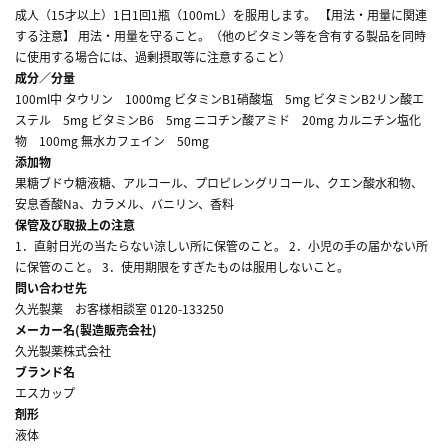
成人（15才以上）1日1回1瓶（100mL）を服用します。 【用法・用量に関連
する注意】 用法・用量を守ること。（他のビタミン等を含有する製品を同時
に使用する場合には、過剰摂取等に注意すること）
成分／分量
100ml中 タウリン 1000mg ビタミンB1硝酸塩 5mg ビタミンB2リン酸エ
ステル 5mg ビタミンB6 5mg ニコチン酸アミド 20mg カルニチン塩化
物 100mg 無水カフェイン 50mg
添加物
果糖ブドウ糖液糖、アルコール、プロピレングリコール、クエン酸水和物、
安息香酸Na、カラメル、バニリン、香料
保管及び取扱上の注意
1．直射日光の当たらない涼しい所に保管のこと。 2．小児の手の届かない所
に保管のこと。 3．使用期限をすぎたものは服用しないこと。
問い合わせ先
久光製薬 お客様相談室 0120-133250
メーカー名(製造販売会社)
久光製薬株式会社
ブランド名
エスカップ
剤形
液体