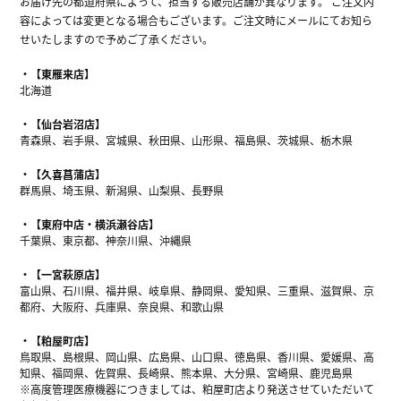
お届け先の都道府県によって、担当する販売店舗が異なります。 ご注文内
容によっては変更となる場合もございます。ご注文時にメールにてお知ら
せいたしますので予めご了承ください。
【東雁来店】
北海道
【仙台岩沼店】
青森県、岩手県、宮城県、秋田県、山形県、福島県、茨城県、栃木県
【久喜菖蒲店】
群馬県、埼玉県、新潟県、山梨県、長野県
【東府中店・横浜瀬谷店】
千葉県、東京都、神奈川県、沖縄県
【一宮萩原店】
富山県、石川県、福井県、岐阜県、静岡県、愛知県、三重県、滋賀県、京
都府、大阪府、兵庫県、奈良県、和歌山県
【粕屋町店】
鳥取県、島根県、岡山県、広島県、山口県、徳島県、香川県、愛媛県、高
知県、福岡県、佐賀県、長崎県、熊本県、大分県、宮崎県、鹿児島県
※高度管理医療機器につきましては、粕屋町店より発送させていただいて