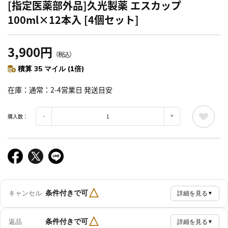
[指定医薬部外品]久光製薬 エスカップ
100ml×12本入 [4個セット]
3,900円
（税込）
積算 35 マイル (1倍)
在庫
通常：2-4営業日 発送目安
購入数：
△
条件付きで可
キャンセル
詳細を見る
▼
△
条件付きで可
返品
詳細を見る
▼