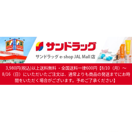
3,980円(税込)以上送料無料 ・全国送料一律600円【8/10（月）～
8/16（日）にいただいたご注文は、通常よりも商品の発送までにお時
間をいただく場合がございます。予めご了承ください】